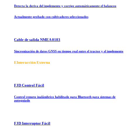
Detecta la deriva del implemento y corrige automáticamente el balanceo
Actualmente probado con cultivadores seleccionados
Cable de salida NMEA 0183
Sincronización de datos GNSS en tiempo real entre el tractor y el implemento
E
Interacción Externa
FJD Control Fácil
Control remoto inalámbrico habilitado para Bluetooth para sistemas de
autoguiado
FJD Interruptor Fácil