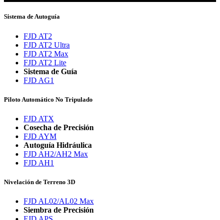
Sistema de Autoguía
FJD AT2
FJD AT2 Ultra
FJD AT2 Max
FJD AT2 Lite
Sistema de Guía
FJD AG1
Piloto Automático No Tripulado
FJD ATX
Cosecha de Precisión
FJD AYM
Autoguía Hidráulica
FJD AH2/AH2 Max
FJD AH1
Nivelación de Terreno 3D
FJD AL02/AL02 Max
Siembra de Precisión
FJD APS