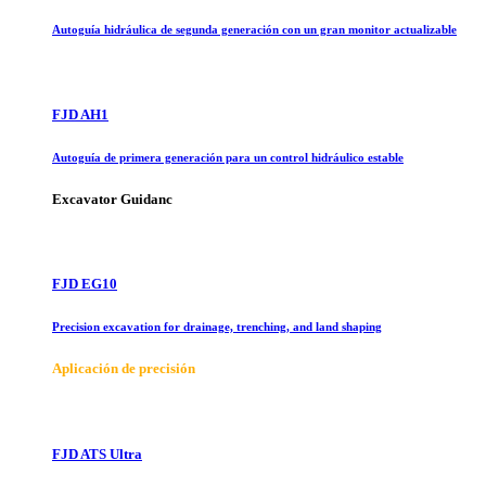
Autoguía hidráulica de segunda generación con un gran monitor actualizable
FJD AH1
Autoguía de primera generación para un control hidráulico estable
Excavator Guidanc
FJD EG10
Precision excavation for drainage, trenching, and land shaping
Aplicación de precisión
FJD ATS Ultra