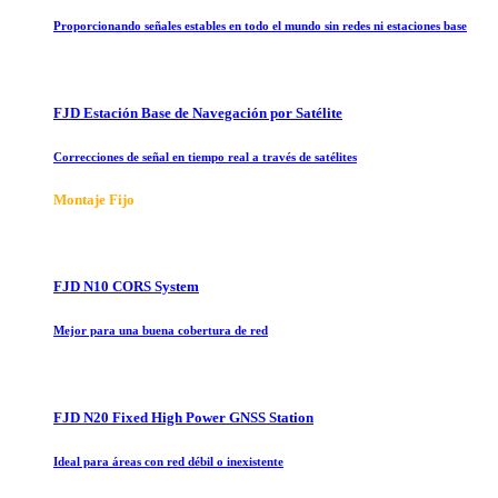
Proporcionando señales estables en todo el mundo sin redes ni estaciones base
FJD Estación Base de Navegación por Satélite
Correcciones de señal en tiempo real a través de satélites
Montaje Fijo
FJD N10 CORS System
Mejor para una buena cobertura de red
FJD N20 Fixed High Power GNSS Station
Ideal para áreas con red débil o inexistente