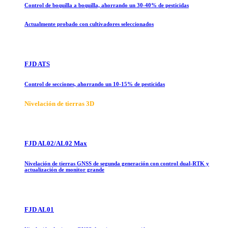
Control de boquilla a boquilla, ahorrando un 30-40% de pesticidas
Actualmente probado con cultivadores seleccionados
FJD ATS
Control de secciones, ahorrando un 10-15% de pesticidas
Nivelación de tierras 3D
FJD AL02/AL02 Max
Nivelación de tierras GNSS de segunda generación con control dual-RTK y
actualización de monitor grande
FJD AL01