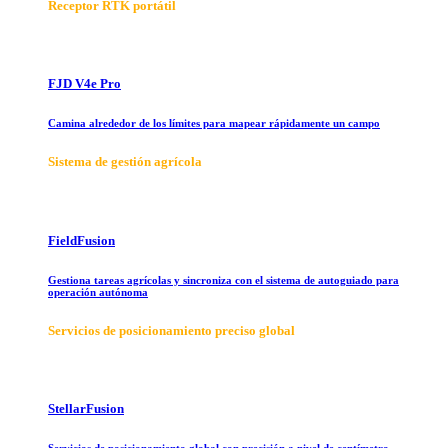
Receptor RTK portátil
FJD V4e Pro
Camina alrededor de los límites para mapear rápidamente un campo
Sistema de gestión agrícola
FieldFusion
Gestiona tareas agrícolas y sincroniza con el sistema de autoguiado para
operación autónoma
Servicios de posicionamiento preciso global
StellarFusion
Servicios de posicionamiento global con precisión a nivel de centímetro