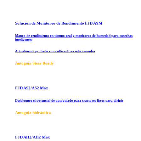
Solución de Monitoreo de Rendimiento FJD AYM
Mapeo de rendimiento en tiempo real y monitoreo de humedad para cosechas
inteligentes
Actualmente probado con cultivadores seleccionados
Autoguía Steer Ready
FJD AS2/AS2 Max
Desbloquee el potencial de autoguiado para tractores listos para dirigir
Autoguía hidráulica
FJD AH2/AH2 Max