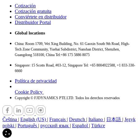
Cotización
Cotización gratuita
Conviértete en distribuidor
Distribuidor Portal
Global locations
China: Room 1709, Wei Xing Building, No. 61 Gaoxin South 9th Road, High-
Tech Zone Community, Yuehai Subdistrict, Nanshan District, Shenzhen,
Guangdong 518100, China Tel:+86 175 5886 8075
Singapore: 15 Scotts Road, #03-12, Singapore Tel: +65 8004922588, +1 833-330-
6660
Política de privacidad
Cookie Policy
Copyright © FJDYNAMICS PTE.LTD. Todos los derechos reservados
Čeština
|
English (US)
|
Français
|
Deutsch
|
Italiano
|
日本語
|
Język
polski
|
Português
|
русский язык
|
Español
|
Türkçe