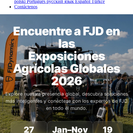
polski
Português
русский язык
Español
Türkçe
Contáctenos
Encuentre a FJD en
las
Exposiciones
Agrícolas Globales
2026
Explore nuestra presencia global, descubra soluciones
más inteligentes y conéctese con los expertos de FJD
en todo el mundo.
27
Jan–Nov
19