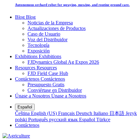
Autonomous orchard robot for spraying, mowing, and routine ground care.
Blog
Blog
Noticias de la Empresa
Actualizaciones de Productos
Caso de Usuario
Voz del Distribuidor
Tecnología
Exposición
Exhibitions
Exhibitions
FJDynamics Global Ag Expos 2026
Resources
Resources
FJD Field Case Hub
Contáctenos
Contáctenos
Presupuesto Gratis
Conviértase en Distribuidor
Únase a Nosotros
Únase a Nosotros
Español
Čeština
English (US)
Français
Deutsch
Italiano
日本語
Język
polski
Português
русский язык
Español
Türkçe
Contáctenos