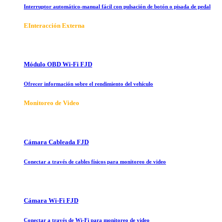
Interruptor automático-manual fácil con pulsación de botón o pisada de pedal
E
Interacción Externa
Módulo OBD Wi-Fi FJD
Ofrecer información sobre el rendimiento del vehículo
Monitoreo de Video
Cámara Cableada FJD
Conectar a través de cables físicos para monitoreo de video
Cámara Wi-Fi FJD
Conectar a través de Wi-Fi para monitoreo de video