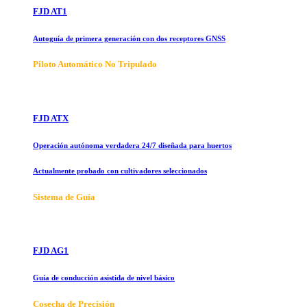
FJD AT1
Autoguía de primera generación con dos receptores GNSS
Piloto Automático No Tripulado
FJD ATX
Operación autónoma verdadera 24/7 diseñada para huertos
Actualmente probado con cultivadores seleccionados
Sistema de Guía
FJD AG1
Guía de conducción asistida de nivel básico
Cosecha de Precisión