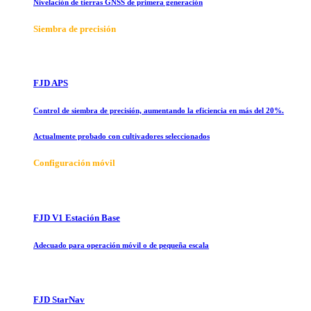
Nivelación de tierras GNSS de primera generación
Siembra de precisión
FJD APS
Control de siembra de precisión, aumentando la eficiencia en más del 20%.
Actualmente probado con cultivadores seleccionados
Configuración móvil
FJD V1 Estación Base
Adecuado para operación móvil o de pequeña escala
FJD StarNav