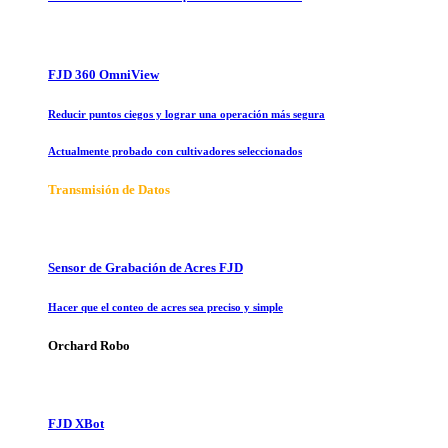
FJD 360 OmniView
Reducir puntos ciegos y lograr una operación más segura
Actualmente probado con cultivadores seleccionados
Transmisión de Datos
Sensor de Grabación de Acres FJD
Hacer que el conteo de acres sea preciso y simple
Orchard Robo
FJD XBot