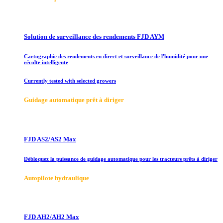
Solution de surveillance des rendements FJD AYM
Cartographie des rendements en direct et surveillance de l'humidité pour une
récolte intelligente
Currently tested with selected growers
Guidage automatique prêt à diriger
FJD AS2/AS2 Max
Débloquez la puissance de guidage automatique pour les tracteurs prêts à diriger
Autopilote hydraulique
FJD AH2/AH2 Max