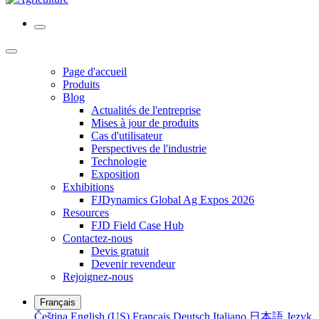
Page d'accueil
Produits
Blog
Actualités de l'entreprise
Mises à jour de produits
Cas d'utilisateur
Perspectives de l'industrie
Technologie
Exposition
Exhibitions
FJDynamics Global Ag Expos 2026
Resources
FJD Field Case Hub
Contactez-nous
Devis gratuit
Devenir revendeur
Rejoignez-nous
Français
Čeština
English (US)
Français
Deutsch
Italiano
日本語
Język