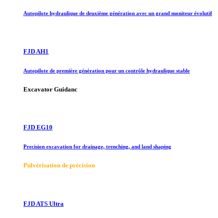
Autopilote hydraulique de deuxième génération avec un grand moniteur évolutif
FJD AH1
Autopilote de première génération pour un contrôle hydraulique stable
Excavator Guidanc
FJD EG10
Precision excavation for drainage, trenching, and land shaping
Pulvérisation de précision
FJD ATS Ultra