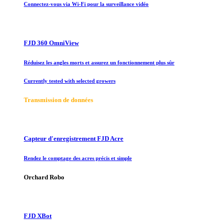
Connectez-vous via Wi-Fi pour la surveillance vidéo
FJD 360 OmniView
Réduisez les angles morts et assurez un fonctionnement plus sûr
Currently tested with selected growers
Transmission de données
Capteur d'enregistrement FJD Acre
Rendez le comptage des acres précis et simple
Orchard Robo
FJD XBot