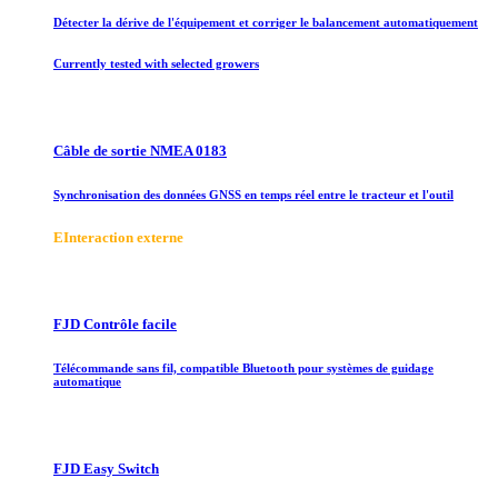
Détecter la dérive de l'équipement et corriger le balancement automatiquement
Currently tested with selected growers
Câble de sortie NMEA 0183
Synchronisation des données GNSS en temps réel entre le tracteur et l'outil
E
Interaction externe
FJD Contrôle facile
Télécommande sans fil, compatible Bluetooth pour systèmes de guidage
automatique
FJD Easy Switch