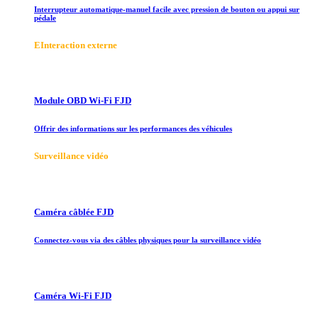
Interrupteur automatique-manuel facile avec pression de bouton ou appui sur
pédale
E
Interaction externe
Module OBD Wi-Fi FJD
Offrir des informations sur les performances des véhicules
Surveillance vidéo
Caméra câblée FJD
Connectez-vous via des câbles physiques pour la surveillance vidéo
Caméra Wi-Fi FJD