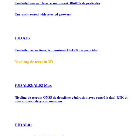
Contrôle buse par buse, économisant 30-40% de pesticides
Currently tested with selected growers
FJD ATS
Contrôle par sections, économisant 10-15% de pesticides
Niveling de terrain 3D
FJD AL02/AL02 Max
Niveling de terrain GNSS de deuxième génération avec contrôle dual-RTK et
mise à niveau de grand moniteur
FJD AL01