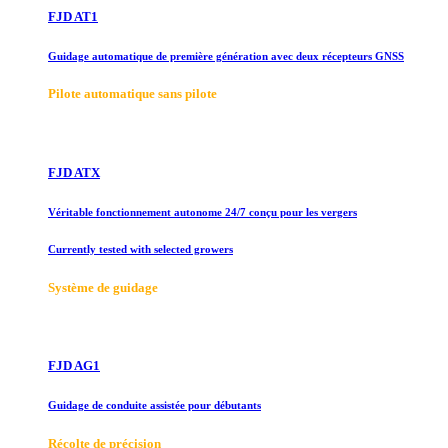
FJD AT1
Guidage automatique de première génération avec deux récepteurs GNSS
Pilote automatique sans pilote
FJD ATX
Véritable fonctionnement autonome 24/7 conçu pour les vergers
Currently tested with selected growers
Système de guidage
FJD AG1
Guidage de conduite assistée pour débutants
Récolte de précision