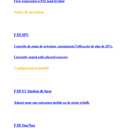
First-generation GNSS land leveling
Semis de précision
FJD APS
Contrôle de semis de précision, augmentant l'efficacité de plus de 20%.
Currently tested with selected growers
Configuration mobile
FJD V1 Station de base
Adapté pour une opération mobile ou de petite échelle
FJD StarNav