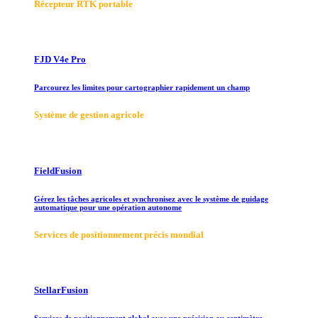
Récepteur RTK portable
FJD V4e Pro
Parcourez les limites pour cartographier rapidement un champ
Système de gestion agricole
FieldFusion
Gérez les tâches agricoles et synchronisez avec le système de guidage
automatique pour une opération autonome
Services de positionnement précis mondial
StellarFusion
Services de positionnement global avec une précision au centimètre