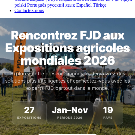
polski
Português
русский язык
Español
Türkçe
Contactez-nous
Rencontrez FJD aux
Expositions agricoles
mondiales 2026
Explorez notre présence mondiale, découvrez des
solutions plus intelligentes et connectez-vous avec les
experts FJD partout dans le monde.
27
Jan–Nov
19
EXPOSITIONS
PÉRIODE 2026
PAYS