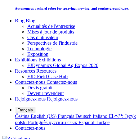
Autonomous orchard robot for spraying, mowing, and routine ground care.
Blog
Blog
Actualités de l'entreprise
Mises à jour de produits
Cas d'utilisateur
Perspectives de l'industrie
Technologie
Exposition
Exhibitions
Exhibitions
FJDynamics Global Ag Expos 2026
Resources
Resources
FJD Field Case Hub
Contactez-nous
Contactez-nous
Devis gratuit
Devenir revendeur
Rejoignez-nous
Rejoignez-nous
Français
Čeština
English (US)
Français
Deutsch
Italiano
日本語
Język
polski
Português
русский язык
Español
Türkçe
Contactez-nous