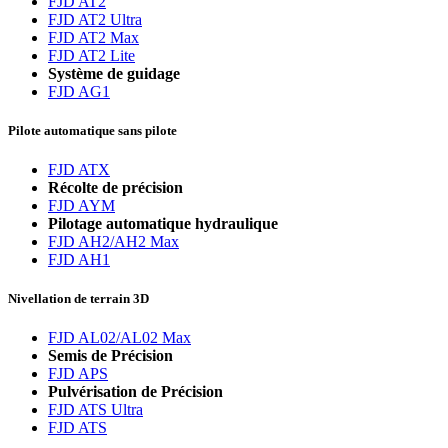
FJD AT2
FJD AT2 Ultra
FJD AT2 Max
FJD AT2 Lite
Système de guidage
FJD AG1
Pilote automatique sans pilote
FJD ATX
Récolte de précision
FJD AYM
Pilotage automatique hydraulique
FJD AH2/AH2 Max
FJD AH1
Nivellation de terrain 3D
FJD AL02/AL02 Max
Semis de Précision
FJD APS
Pulvérisation de Précision
FJD ATS Ultra
FJD ATS