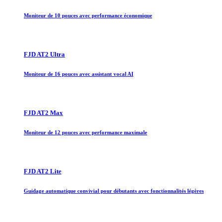
Moniteur de 10 pouces avec performance économique
FJD AT2 Ultra
Moniteur de 16 pouces avec assistant vocal AI
FJD AT2 Max
Moniteur de 12 pouces avec performance maximale
FJD AT2 Lite
Guidage automatique convivial pour débutants avec fonctionnalités légères