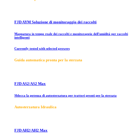
FJD AYM Soluzione di monitoraggio dei raccolti
Mappatura in tempo reale dei raccolti e monitoraggio dell'umidità per raccolti
intelligenti
Currently tested with selected growers
Guida automatica pronta per la sterzata
FJD AS2/AS2 Max
Sblocca la potenza di autosterzatura per trattori pronti per la sterzata
Autosterzatura Idraulica
FJD AH2/AH2 Max