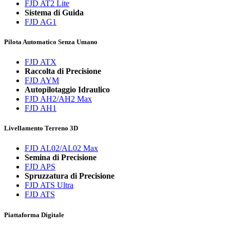
FJD AT2 Lite
Sistema di Guida
FJD AG1
Pilota Automatico Senza Umano
FJD ATX
Raccolta di Precisione
FJD AYM
Autopilotaggio Idraulico
FJD AH2/AH2 Max
FJD AH1
Livellamento Terreno 3D
FJD AL02/AL02 Max
Semina di Precisione
FJD APS
Spruzzatura di Precisione
FJD ATS Ultra
FJD ATS
Piattaforma Digitale