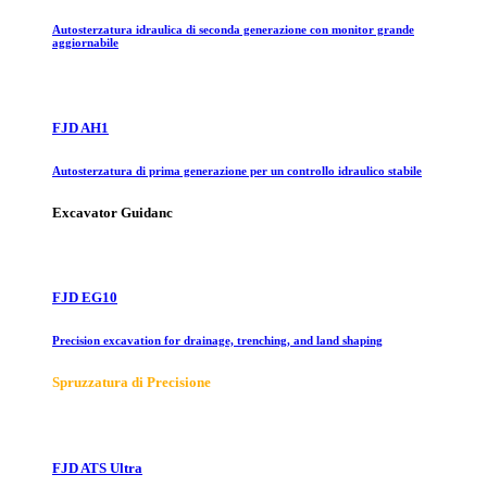
Autosterzatura idraulica di seconda generazione con monitor grande
aggiornabile
FJD AH1
Autosterzatura di prima generazione per un controllo idraulico stabile
Excavator Guidanc
FJD EG10
Precision excavation for drainage, trenching, and land shaping
Spruzzatura di Precisione
FJD ATS Ultra