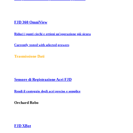
FJD 360 OmniView
Riduci i punti ciechi e ottieni un'operazione più sicura
Currently tested with selected growers
Trasmissione Dati
Sensore di Registrazione Acri FJD
Rendi il conteggio degli acri preciso e semplice
Orchard Robo
FJD XBot