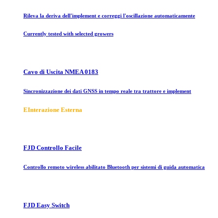
Rileva la deriva dell'implement e correggi l'oscillazione automaticamente
Currently tested with selected growers
Cavo di Uscita NMEA 0183
Sincronizzazione dei dati GNSS in tempo reale tra trattore e implement
E
Interazione Esterna
FJD Controllo Facile
Controllo remoto wireless abilitato Bluetooth per sistemi di guida automatica
FJD Easy Switch