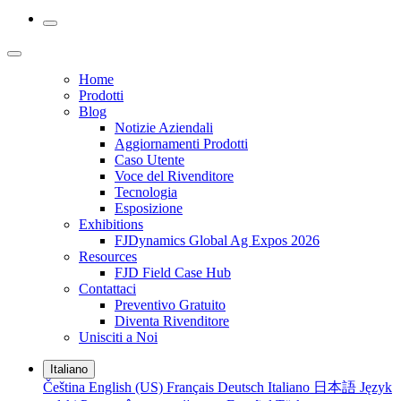
Home
Prodotti
Blog
Notizie Aziendali
Aggiornamenti Prodotti
Caso Utente
Voce del Rivenditore
Tecnologia
Esposizione
Exhibitions
FJDynamics Global Ag Expos 2026
Resources
FJD Field Case Hub
Contattaci
Preventivo Gratuito
Diventa Rivenditore
Unisciti a Noi
Italiano
Čeština
English (US)
Français
Deutsch
Italiano
日本語
Język