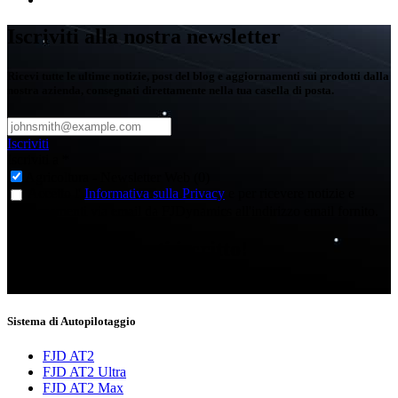
Iscriviti alla nostra newsletter
Ricevi tutte le ultime notizie, post del blog e aggiornamenti sui prodotti dalla
nostra azienda, consegnati direttamente nella tua casella di posta.
Iscriviti
Iscriviti a
*
Agricoltura - Newsletter Web (0)
Accetto l'
Informativa sulla Privacy
e per ricevere notizie e
aggiornamenti via email da FJDynamics all'indirizzo email fornito.
Grazie per esserti iscritto!
Ora sarai informato sulle ultime notizie.
Sistema di Autopilotaggio
FJD AT2
FJD AT2 Ultra
FJD AT2 Max