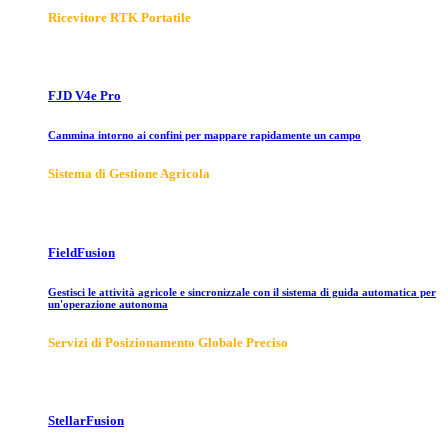
Ricevitore RTK Portatile
FJD V4e Pro
Cammina intorno ai confini per mappare rapidamente un campo
Sistema di Gestione Agricola
FieldFusion
Gestisci le attività agricole e sincronizzale con il sistema di guida automatica per
un'operazione autonoma
Servizi di Posizionamento Globale Preciso
StellarFusion