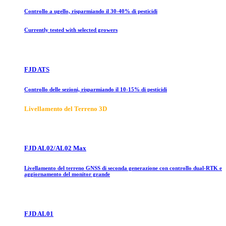
Controllo a ugello, risparmiando il 30-40% di pesticidi
Currently tested with selected growers
FJD ATS
Controllo delle sezioni, risparmiando il 10-15% di pesticidi
Livellamento del Terreno 3D
FJD AL02/AL02 Max
Livellamento del terreno GNSS di seconda generazione con controllo dual-RTK e
aggiornamento del monitor grande
FJD AL01