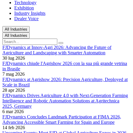
Technology
Exhibition
Industry Insights
Dealer Voice
All Industries
All Industries
FJDynamics at Innov-Agri 2026: Advancing the Future of
Agriculture and Landscaping with Smarter Automation
30 lug 2026
FJDynamics chiude l'Agrishow 2026 con la sua più grande vetrina
in Brasile
7 mag 2026
FJDynamics at Agrishow 2026: Precision Agriculture, Deployed at
Scale in Brazil
28 apr 2026
FJDynamics Drives Agriculture 4.0 with Next-Generation Farming
Intelligence and Robotic Automation Solutions at Agritechnica
2025, Germany
6 mar 2026
FJDynamics Concludes Landmark Participation at FIMA 2026,
Advancing Accessible Smart Farming for Spain and Europe
14 feb 2026
Upcoming Events: Meet FJD at Global Agriculture Expos in 2026