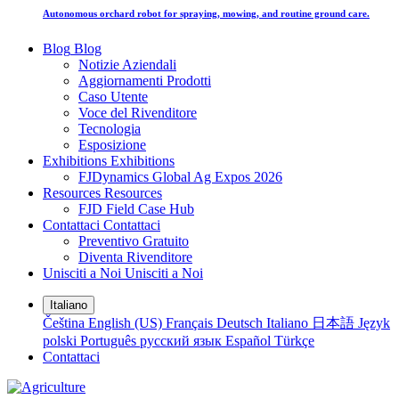
Autonomous orchard robot for spraying, mowing, and routine ground care.
Blog
Blog
Notizie Aziendali
Aggiornamenti Prodotti
Caso Utente
Voce del Rivenditore
Tecnologia
Esposizione
Exhibitions
Exhibitions
FJDynamics Global Ag Expos 2026
Resources
Resources
FJD Field Case Hub
Contattaci
Contattaci
Preventivo Gratuito
Diventa Rivenditore
Unisciti a Noi
Unisciti a Noi
Italiano
Čeština
English (US)
Français
Deutsch
Italiano
日本語
Język
polski
Português
русский язык
Español
Türkçe
Contattaci