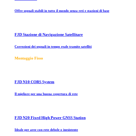
Offre segnali stabili in tutto il mondo senza reti e stazioni di base
FJD Stazione di Navigazione Satellitare
Correzioni dei segnali in tempo reale tramite satelliti
Montaggio Fisso
FJD N10 CORS System
Il migliore per una buona copertura di rete
FJD N20 Fixed High Power GNSS Station
Ideale per aree con rete debole o inesistente