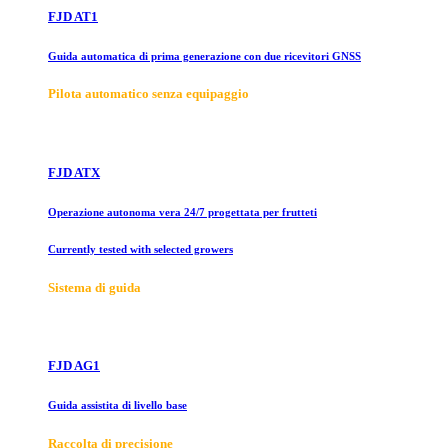
FJD AT1
Guida automatica di prima generazione con due ricevitori GNSS
Pilota automatico senza equipaggio
FJD ATX
Operazione autonoma vera 24/7 progettata per frutteti
Currently tested with selected growers
Sistema di guida
FJD AG1
Guida assistita di livello base
Raccolta di precisione