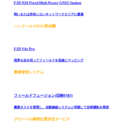
FJD N20 Fixed High Power GNSS Station
弱いまたは存在しないネットワークエリアに最適
ハンドヘルドRTK受信機
FJD V4e Pro
境界を歩き回ってフィールドを迅速にマッピング
農業管理システム
フィールドフュージョン(旧称FMS)
農業タスクを管理し、自動操縦システムと同期して自律運転を実現
グローバル精密位置決定サービス