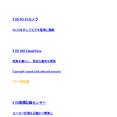
FJD Wi-Fiカメラ
Wi-Fiを介してビデオ監視に接続
FJD 360 OmniView
死角を減らし、安全な操作を実現
Currently tested with selected growers
データ伝送
FJD面積記録センサー
エーカー計測を正確かつ簡単に