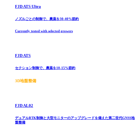
FJD ATS Ultra
ノズルごとの制御で、農薬を30-40%節約
Currently tested with selected growers
FJD ATS
セクション制御で、農薬を10-15%節約
3D地盤整備
FJD AL02
デュアルRTK制御と大型モニターのアップグレードを備えた第二世代GNSS地
盤整備