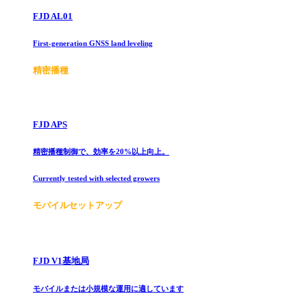
FJD AL01
First-generation GNSS land leveling
精密播種
FJD APS
精密播種制御で、効率を20%以上向上。
Currently tested with selected growers
モバイルセットアップ
FJD V1基地局
モバイルまたは小規模な運用に適しています