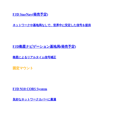
FJD StarNav(発売予定)
ネットワークや基地局なしで、世界中に安定した信号を提供
FJD衛星ナビゲーション基地局(発売予定)
衛星によるリアルタイム信号補正
固定マウント
FJD N10 CORS System
良好なネットワークカバーに最適