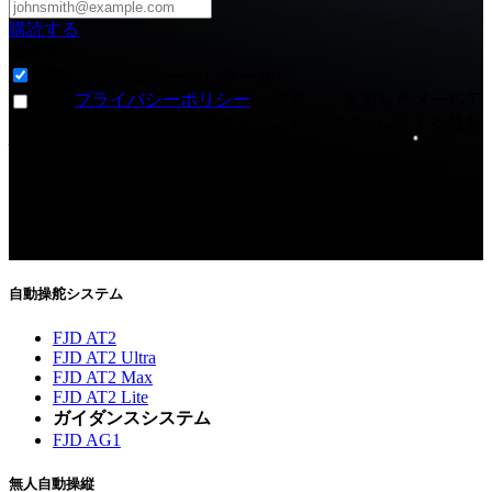
購読する
購読先
*
農業 - ウェブニュースレター (0)
私は
プライバシーポリシー
に同意し、入力したメールア
ドレスでFJDynamicsからのニュースおよびメールによる最新
情報を受け取ることに同意します。
ご購読ありがとうございます！
今後、最新ニュースをお届けします。
自動操舵システム
FJD AT2
FJD AT2 Ultra
FJD AT2 Max
FJD AT2 Lite
ガイダンスシステム
FJD AG1
無人自動操縦