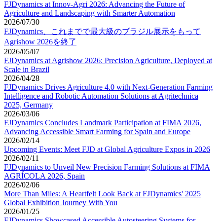
FJDynamics at Innov-Agri 2026: Advancing the Future of
Agriculture and Landscaping with Smarter Automation
2026/07/30
FJDynamics、これまでで最大級のブラジル展示をもって
Agrishow 2026を終了
2026/05/07
FJDynamics at Agrishow 2026: Precision Agriculture, Deployed at
Scale in Brazil
2026/04/28
FJDynamics Drives Agriculture 4.0 with Next-Generation Farming
Intelligence and Robotic Automation Solutions at Agritechnica
2025, Germany
2026/03/06
FJDynamics Concludes Landmark Participation at FIMA 2026,
Advancing Accessible Smart Farming for Spain and Europe
2026/02/14
Upcoming Events: Meet FJD at Global Agriculture Expos in 2026
2026/02/11
FJDynamics to Unveil New Precision Farming Solutions at FIMA
AGRÍCOLA 2026, Spain
2026/02/06
More Than Miles: A Heartfelt Look Back at FJDynamics' 2025
Global Exhibition Journey With You
2026/01/25
FJDynamics Showcased Accessible Autosteering Systems for