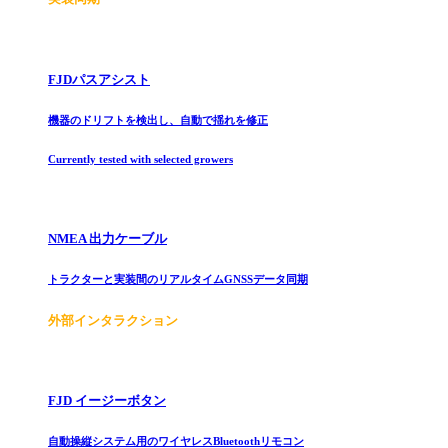
FJDパスアシスト
機器のドリフトを検出し、自動で揺れを修正
Currently tested with selected growers
NMEA 出力ケーブル
トラクターと実装間のリアルタイムGNSSデータ同期
外部インタラクション
FJD イージーボタン
自動操縦システム用のワイヤレスBluetoothリモコン