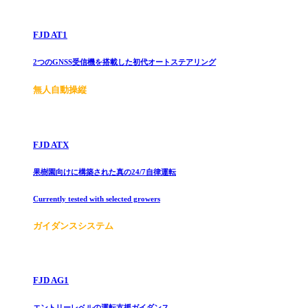
FJD AT1
2つのGNSS受信機を搭載した初代オートステアリング
無人自動操縦
FJD ATX
果樹園向けに構築された真の24/7自律運転
Currently tested with selected growers
ガイダンスシステム
FJD AG1
エントリーレベルの運転支援ガイダンス