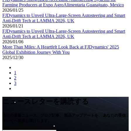
Farming Producers at Expo AgroAlimentaria Guanajuato, Mexico
2026/01/25
FJDynamics to Unveil Ultra-Large-Screen Autosteering and Smart
Anti-Drift Tech at LAMMA 2026, UK
2026/01/21
FJDynamics to Unveil Ultra-Large-Screen Autosteering and Smart
Anti-Drift Tech at LAMMA 2026, UK
2026/01/06
More Than Miles: A Heartfelt Look Back at FJDynamics' 2025
Global Exhibition Journey With You
2025/12/30
1
2
3
ニュースレターを購読する
当社の最新ニュース、ブログ記事、 製品アップデートを、 あなたの受信
トレイへ直接お届けします。