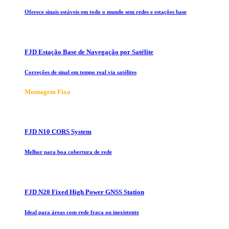
Oferece sinais estáveis em todo o mundo sem redes e estações base
FJD Estação Base de Navegação por Satélite
Correções de sinal em tempo real via satélites
Montagem Fixa
FJD N10 CORS System
Melhor para boa cobertura de rede
FJD N20 Fixed High Power GNSS Station
Ideal para áreas com rede fraca ou inexistente