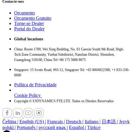
Contacte-nos
Orçamento
Orçamento Gratuito
Torne-se Dealer
Portal do Dealer
Global locations
China: Room 1709, Wei Xing Building, No. 61 Gaoxin South 9th Road, High-
Tech Zone Community, Yuehai Subdistrict, Nanshan District, Shenzhen,
Guangdong 518100, China Tel:+86 175 5886 8075
Singapore: 15 Scotts Road, #03-12, Singapore Tel: +65 8004922588, +1 833-330-
6660
Política de Privacidade
Cookie Policy
Copyright © FJDYNAMICS PTE.LTD. Todos os Direitos Reservados
Čeština
|
English (US)
|
Français
|
Deutsch
|
Italiano
|
日本語
|
Język
polski
|
Português
|
русский язык
|
Español
|
Türkçe