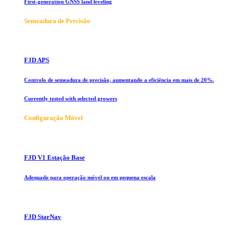
First-generation GNSS land leveling
Semeadura de Precisão
FJD APS
Controlo de semeadura de precisão, aumentando a eficiência em mais de 20%.
Currently tested with selected growers
Configuração Móvel
FJD V1 Estação Base
Adequado para operação móvel ou em pequena escala
FJD StarNav