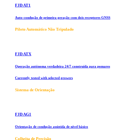
FJD AT1
Auto-condução de primeira geração com dois receptores GNSS
Piloto Automático Não Tripulado
FJD ATX
Operação autónoma verdadeira 24/7 construída para pomares
Currently tested with selected growers
Sistema de Orientação
FJD AG1
Orientação de condução assistida de nível básico
Colheita de Precisão