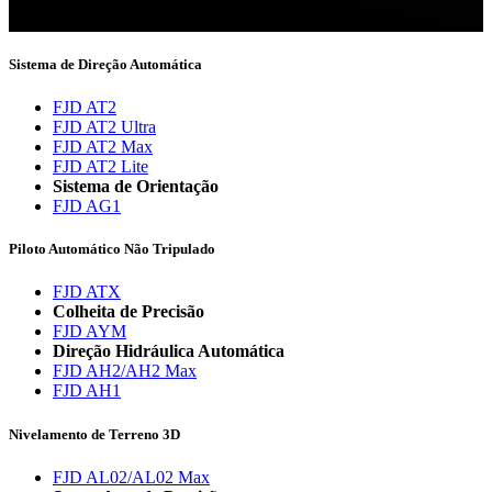
Agora você será informado sobre as últimas notícias.
Sistema de Direção Automática
FJD AT2
FJD AT2 Ultra
FJD AT2 Max
FJD AT2 Lite
Sistema de Orientação
FJD AG1
Piloto Automático Não Tripulado
FJD ATX
Colheita de Precisão
FJD AYM
Direção Hidráulica Automática
FJD AH2/AH2 Max
FJD AH1
Nivelamento de Terreno 3D
FJD AL02/AL02 Max