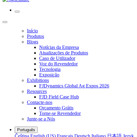
Início
Produtos
Blogs
Notícias da Empresa
Atualizações de Produtos
Caso de Utilizador
Voz do Revendedor
Tecnologia
Exposição
Exhibitions
FJDynamics Global Ag Expos 2026
Resources
FJD Field Case Hub
Contacte-nos
Orçamento Grátis
Torne-se Revendedor
Junte-se a Nós
Português
Čeština
English (US)
Français
Deutsch
Italiano
日本語
Język