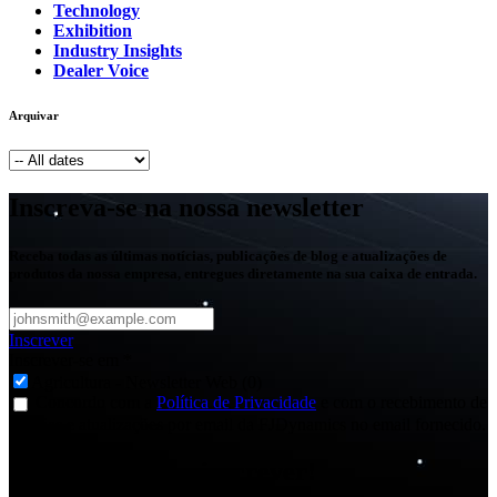
Technology
Exhibition
Industry Insights
Dealer Voice
Arquivar
Inscreva-se na nossa newsletter
Receba todas as últimas notícias, publicações de blog e atualizações de
produtos da nossa empresa, entregues diretamente na sua caixa de entrada.
Inscrever
Inscrever-se em
*
Agricultura - Newsletter Web (0)
Concordo com a
Política de Privacidade
e com o recebimento de
notícias e atualizações por email da FJDynamics no email fornecido.
Obrigado por se inscrever!