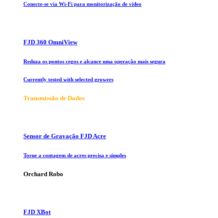
Conecte-se via Wi-Fi para monitorização de vídeo
FJD 360 OmniView
Reduza os pontos cegos e alcance uma operação mais segura
Currently tested with selected growers
Transmissão de Dados
Sensor de Gravação FJD Acre
Torne a contagem de acres precisa e simples
Orchard Robo
FJD XBot