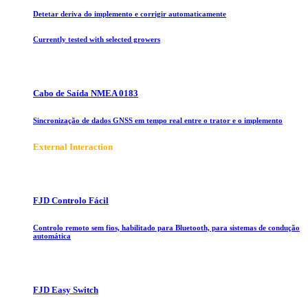
Detetar deriva do implemento e corrigir automaticamente
Currently tested with selected growers
Cabo de Saída NMEA 0183
Sincronização de dados GNSS em tempo real entre o trator e o implemento
E
xternal Interaction
FJD Controlo Fácil
Controlo remoto sem fios, habilitado para Bluetooth, para sistemas de condução
automática
FJD Easy Switch