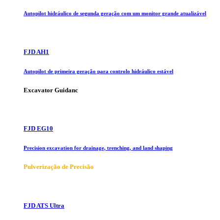
Autopilot hidráulico de segunda geração com um monitor grande atualizável
FJD AH1
Autopilot de primeira geração para controlo hidráulico estável
Excavator Guidanc
FJD EG10
Precision excavation for drainage, trenching, and land shaping
Pulverização de Precisão
FJD ATS Ultra