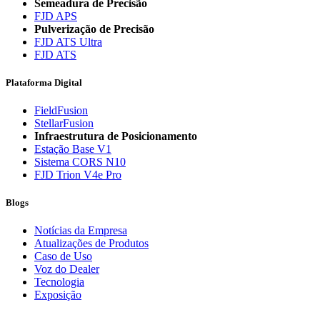
Semeadura de Precisão
FJD APS
Pulverização de Precisão
FJD ATS Ultra
FJD ATS
Plataforma Digital
FieldFusion
StellarFusion
Infraestrutura de Posicionamento
Estação Base V1
Sistema CORS N10
FJD Trion V4e Pro
Blogs
Notícias da Empresa
Atualizações de Produtos
Caso de Uso
Voz do Dealer
Tecnologia
Exposição