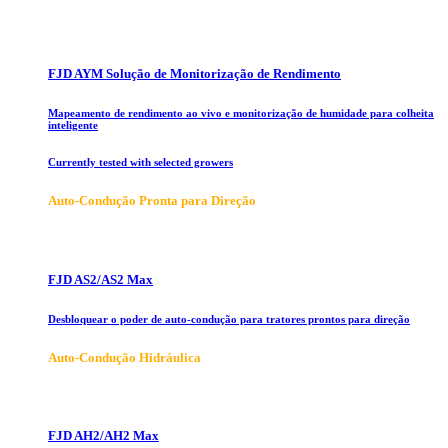
FJD AYM Solução de Monitorização de Rendimento
Mapeamento de rendimento ao vivo e monitorização de humidade para colheita
inteligente
Currently tested with selected growers
Auto-Condução Pronta para Direção
FJD AS2/AS2 Max
Desbloquear o poder de auto-condução para tratores prontos para direção
Auto-Condução Hidráulica
FJD AH2/AH2 Max