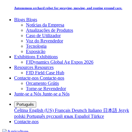
Autonomous orchard robot for spraying, mowing, and routine ground care.
Blogs
Blogs
Notícias da Empresa
Atualizações de Produtos
Caso de Utilizador
Voz do Revendedor
Tecnologia
Exposição
Exhibitions
Exhibitions
FJDynamics Global Ag Expos 2026
Resources
Resources
FJD Field Case Hub
Contacte-nos
Contacte-nos
Orçamento Grátis
Torne-se Revendedor
Junte-se a Nós
Junte-se a Nós
Português
Čeština
English (US)
Français
Deutsch
Italiano
日本語
Język
polski
Português
русский язык
Español
Türkçe
Contacte-nos