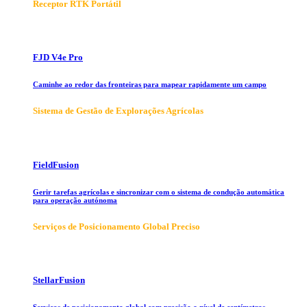
Receptor RTK Portátil
FJD V4e Pro
Caminhe ao redor das fronteiras para mapear rapidamente um campo
Sistema de Gestão de Explorações Agrícolas
FieldFusion
Gerir tarefas agrícolas e sincronizar com o sistema de condução automática
para operação autónoma
Serviços de Posicionamento Global Preciso
StellarFusion
Serviços de posicionamento global com precisão a nível de centímetros