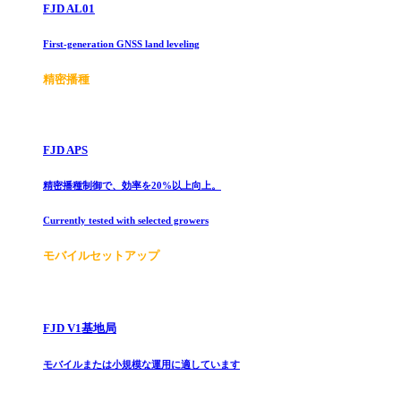
FJD AL01
First-generation GNSS land leveling
精密播種
FJD APS
精密播種制御で、効率を20%以上向上。
Currently tested with selected growers
モバイルセットアップ
FJD V1基地局
モバイルまたは小規模な運用に適しています