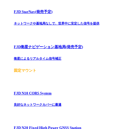
FJD StarNav(発売予定)
ネットワークや基地局なしで、世界中に安定した信号を提供
FJD衛星ナビゲーション基地局(発売予定)
衛星によるリアルタイム信号補正
固定マウント
FJD N10 CORS System
良好なネットワークカバーに最適
FJD N20 Fixed High Power GNSS Station