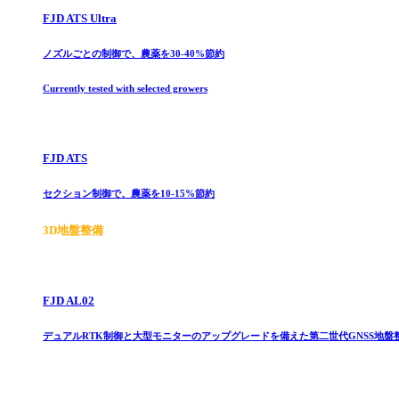
FJD ATS Ultra
ノズルごとの制御で、農薬を30-40%節約
Currently tested with selected growers
FJD ATS
セクション制御で、農薬を10-15%節約
3D地盤整備
FJD AL02
デュアルRTK制御と大型モニターのアップグレードを備えた第二世代GNSS地盤