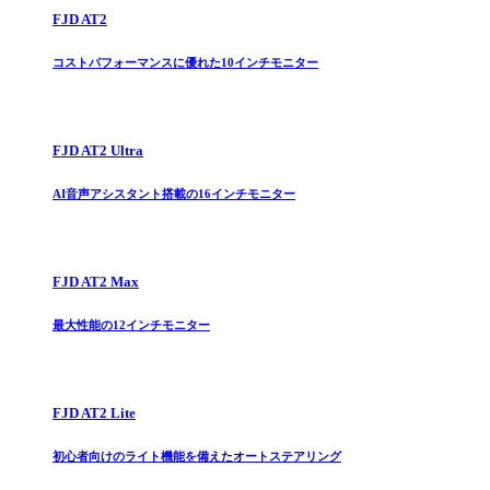
FJD AT2
コストパフォーマンスに優れた10インチモニター
FJD AT2 Ultra
AI音声アシスタント搭載の16インチモニター
FJD AT2 Max
最大性能の12インチモニター
FJD AT2 Lite
初心者向けのライト機能を備えたオートステアリング