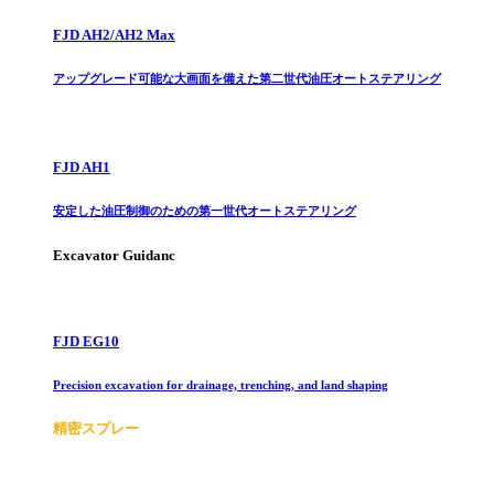
FJD AH2/AH2 Max
アップグレード可能な大画面を備えた第二世代油圧オートステアリング
FJD AH1
安定した油圧制御のための第一世代オートステアリング
Excavator Guidanc
FJD EG10
Precision excavation for drainage, trenching, and land shaping
精密スプレー