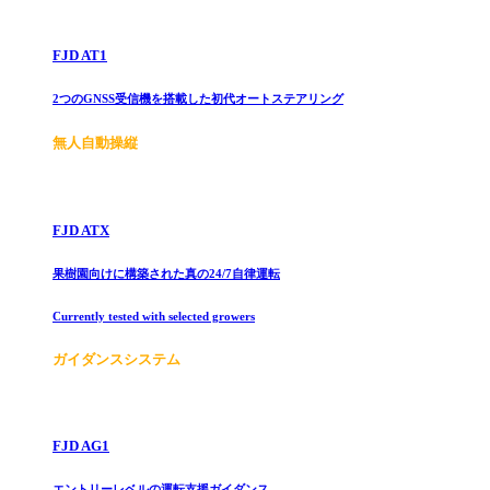
FJD AT1
2つのGNSS受信機を搭載した初代オートステアリング
無人自動操縦
FJD ATX
果樹園向けに構築された真の24/7自律運転
Currently tested with selected growers
ガイダンスシステム
FJD AG1
エントリーレベルの運転支援ガイダンス