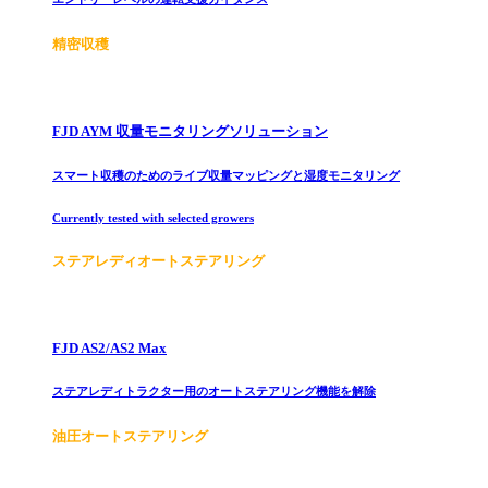
精密収穫
FJD AYM 収量モニタリングソリューション
スマート収穫のためのライブ収量マッピングと湿度モニタリング
Currently tested with selected growers
ステアレディオートステアリング
FJD AS2/AS2 Max
ステアレディトラクター用のオートステアリング機能を解除
油圧オートステアリング