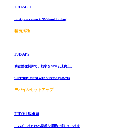
FJD AL01
First-generation GNSS land leveling
精密播種
FJD APS
精密播種制御で、効率を20%以上向上。
Currently tested with selected growers
モバイルセットアップ
FJD V1基地局
モバイルまたは小規模な運用に適しています