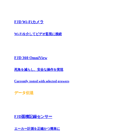
FJD Wi-Fiカメラ
Wi-Fiを介してビデオ監視に接続
FJD 360 OmniView
死角を減らし、安全な操作を実現
Currently tested with selected growers
データ伝送
FJD面積記録センサー
エーカー計測を正確かつ簡単に