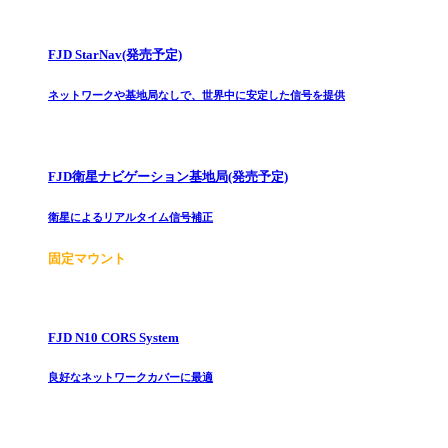
FJD StarNav(発売予定)
ネットワークや基地局なしで、世界中に安定した信号を提供
FJD衛星ナビゲーション基地局(発売予定)
衛星によるリアルタイム信号補正
固定マウント
FJD N10 CORS System
良好なネットワークカバーに最適