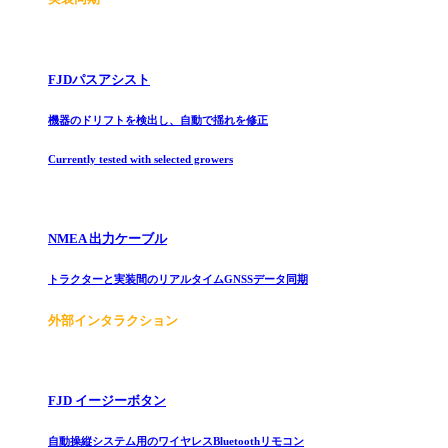
FJDパスアシスト
機器のドリフトを検出し、自動で揺れを修正
Currently tested with selected growers
NMEA 出力ケーブル
トラクターと実装間のリアルタイムGNSSデータ同期
外部インタラクション
FJD イージーボタン
自動操縦システム用のワイヤレスBluetoothリモコン