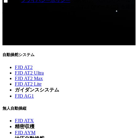
私は
プライバシーポリシー
に同意し、入力したメールア
ドレスでFJDynamicsからのニュースおよびメールによる最新
情報を受け取ることに同意します。
ご購読ありがとうございます！
今後、最新ニュースをお届けします。
自動操舵システム
FJD AT2
FJD AT2 Ultra
FJD AT2 Max
FJD AT2 Lite
ガイダンスシステム
FJD AG1
無人自動操縦
FJD ATX
精密収穫
FJD AYM