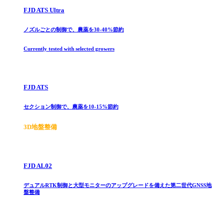
FJD ATS Ultra
ノズルごとの制御で、農薬を30-40%節約
Currently tested with selected growers
FJD ATS
セクション制御で、農薬を10-15%節約
3D地盤整備
FJD AL02
デュアルRTK制御と大型モニターのアップグレードを備えた第二世代GNSS地
盤整備