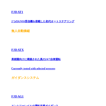
FJD AT1
2つのGNSS受信機を搭載した初代オートステアリング
無人自動操縦
FJD ATX
果樹園向けに構築された真の24/7自律運転
Currently tested with selected growers
ガイダンスシステム
FJD AG1
エントリーレベルの運転支援ガイダンス