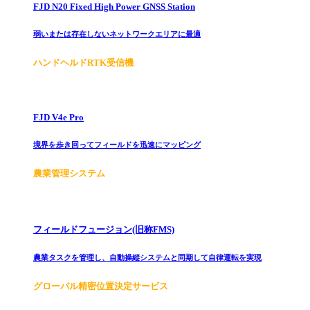
FJD N20 Fixed High Power GNSS Station
弱いまたは存在しないネットワークエリアに最適
ハンドヘルドRTK受信機
FJD V4e Pro
境界を歩き回ってフィールドを迅速にマッピング
農業管理システム
フィールドフュージョン(旧称FMS)
農業タスクを管理し、自動操縦システムと同期して自律運転を実現
グローバル精密位置決定サービス