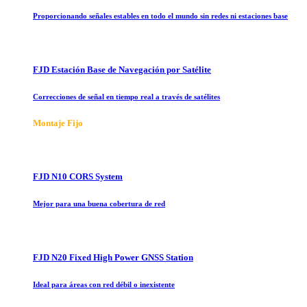
Proporcionando señales estables en todo el mundo sin redes ni estaciones base
FJD Estación Base de Navegación por Satélite
Correcciones de señal en tiempo real a través de satélites
Montaje Fijo
FJD N10 CORS System
Mejor para una buena cobertura de red
FJD N20 Fixed High Power GNSS Station
Ideal para áreas con red débil o inexistente