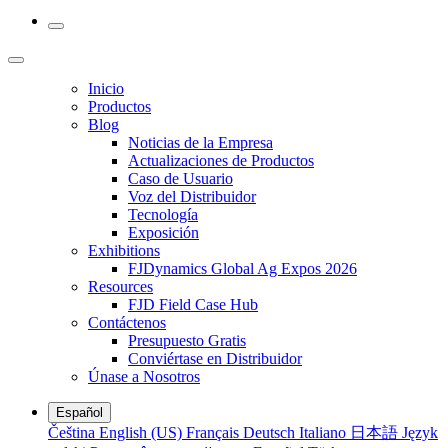
Inicio
Productos
Blog
Noticias de la Empresa
Actualizaciones de Productos
Caso de Usuario
Voz del Distribuidor
Tecnología
Exposición
Exhibitions
FJDynamics Global Ag Expos 2026
Resources
FJD Field Case Hub
Contáctenos
Presupuesto Gratis
Conviértase en Distribuidor
Únase a Nosotros
Español
Čeština
English (US)
Français
Deutsch
Italiano
日本語
Język