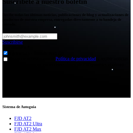
Suscríbete a nuestro boletín
Recibe todas las últimas noticias, publicaciones de blog y actualizaciones de
productos de nuestra empresa, entregadas directamente a tu bandeja de
entrada.
Suscribirse
Suscribirse a
*
Agricultura - Boletín Web (0)
Estoy de acuerdo con el
Política de privacidad
y recibir noticias
y actualizaciones por correo electrónico de FJDynamics al correo
proporcionado.
¡Gracias por suscribirte!
Ahora estarás informado sobre las últimas noticias.
Sistema de Autoguía
FJD AT2
FJD AT2 Ultra
FJD AT2 Max