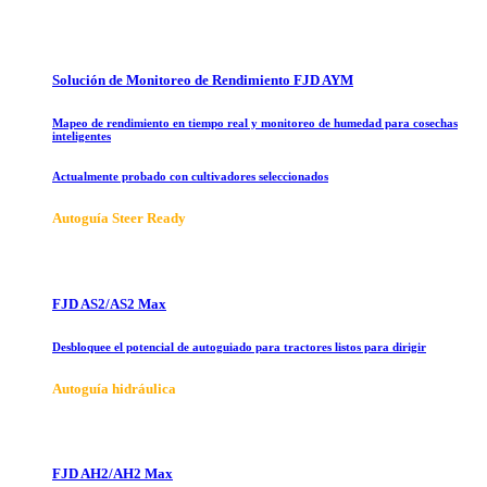
Solución de Monitoreo de Rendimiento FJD AYM
Mapeo de rendimiento en tiempo real y monitoreo de humedad para cosechas
inteligentes
Actualmente probado con cultivadores seleccionados
Autoguía Steer Ready
FJD AS2/AS2 Max
Desbloquee el potencial de autoguiado para tractores listos para dirigir
Autoguía hidráulica
FJD AH2/AH2 Max