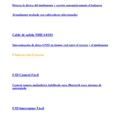
Detecta la deriva del implemento y corrige automáticamente el balanceo
Actualmente probado con cultivadores seleccionados
Cable de salida NMEA 0183
Sincronización de datos GNSS en tiempo real entre el tractor y el implemento
E
Interacción Externa
FJD Control Fácil
Control remoto inalámbrico habilitado para Bluetooth para sistemas de
autoguiado
FJD Interruptor Fácil