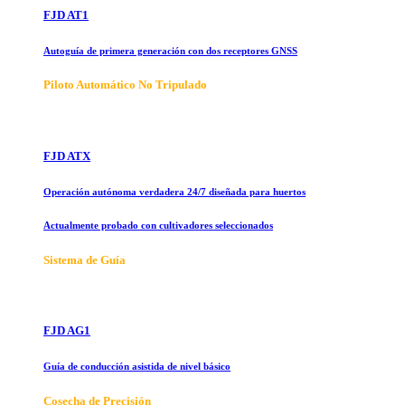
FJD AT1
Autoguía de primera generación con dos receptores GNSS
Piloto Automático No Tripulado
FJD ATX
Operación autónoma verdadera 24/7 diseñada para huertos
Actualmente probado con cultivadores seleccionados
Sistema de Guía
FJD AG1
Guía de conducción asistida de nivel básico
Cosecha de Precisión