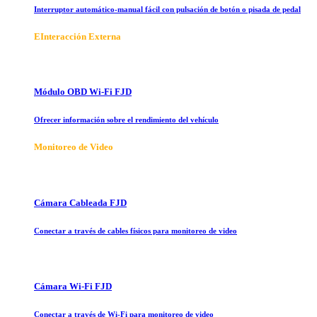
Interruptor automático-manual fácil con pulsación de botón o pisada de pedal
E
Interacción Externa
Módulo OBD Wi-Fi FJD
Ofrecer información sobre el rendimiento del vehículo
Monitoreo de Video
Cámara Cableada FJD
Conectar a través de cables físicos para monitoreo de video
Cámara Wi-Fi FJD
Conectar a través de Wi-Fi para monitoreo de video