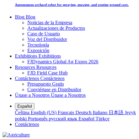
Autonomous orchard robot for spraying, mowing, and routine ground care.
Blog
Blog
Noticias de la Empresa
Actualizaciones de Productos
Caso de Usuario
Voz del Distribuidor
Tecnología
Exposición
Exhibitions
Exhibitions
FJDynamics Global Ag Expos 2026
Resources
Resources
FJD Field Case Hub
Contáctenos
Contáctenos
Presupuesto Gratis
Conviértase en Distribuidor
Únase a Nosotros
Únase a Nosotros
Español
Čeština
English (US)
Français
Deutsch
Italiano
日本語
Język
polski
Português
русский язык
Español
Türkçe
Contáctenos