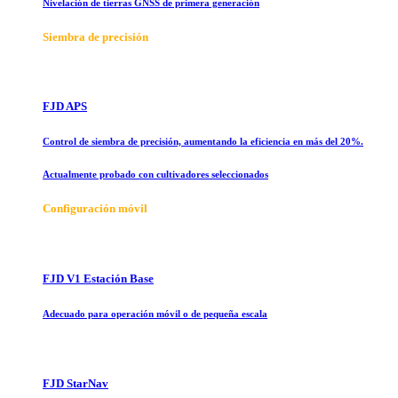
Nivelación de tierras GNSS de primera generación
Siembra de precisión
FJD APS
Control de siembra de precisión, aumentando la eficiencia en más del 20%.
Actualmente probado con cultivadores seleccionados
Configuración móvil
FJD V1 Estación Base
Adecuado para operación móvil o de pequeña escala
FJD StarNav