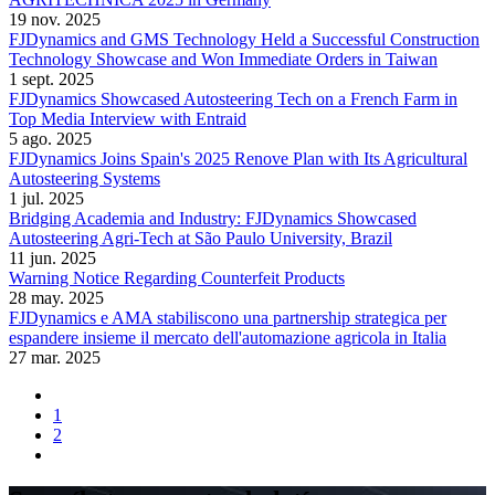
19 nov. 2025
FJDynamics and GMS Technology Held a Successful Construction
Technology Showcase and Won Immediate Orders in Taiwan
1 sept. 2025
FJDynamics Showcased Autosteering Tech on a French Farm in
Top Media Interview with Entraid
5 ago. 2025
FJDynamics Joins Spain's 2025 Renove Plan with Its Agricultural
Autosteering Systems
1 jul. 2025
Bridging Academia and Industry: FJDynamics Showcased
Autosteering Agri-Tech at São Paulo University, Brazil
11 jun. 2025
Warning Notice Regarding Counterfeit Products
28 may. 2025
FJDynamics e AMA stabiliscono una partnership strategica per
espandere insieme il mercato dell'automazione agricola in Italia
27 mar. 2025
1
2