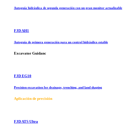
Autoguía hidráulica de segunda generación con un gran monitor actualizable
FJD AH1
Autoguía de primera generación para un control hidráulico estable
Excavator Guidanc
FJD EG10
Precision excavation for drainage, trenching, and land shaping
Aplicación de precisión
FJD ATS Ultra