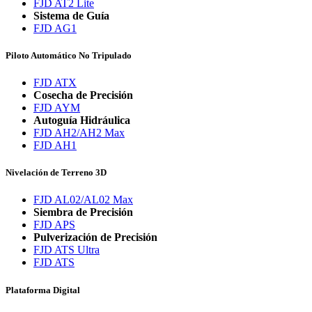
FJD AT2 Lite
Sistema de Guía
FJD AG1
Piloto Automático No Tripulado
FJD ATX
Cosecha de Precisión
FJD AYM
Autoguía Hidráulica
FJD AH2/AH2 Max
FJD AH1
Nivelación de Terreno 3D
FJD AL02/AL02 Max
Siembra de Precisión
FJD APS
Pulverización de Precisión
FJD ATS Ultra
FJD ATS
Plataforma Digital