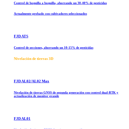
Control de boquilla a boquilla, ahorrando un 30-40% de pesticidas
Actualmente probado con cultivadores seleccionados
FJD ATS
Control de secciones, ahorrando un 10-15% de pesticidas
Nivelación de tierras 3D
FJD AL02/AL02 Max
Nivelación de tierras GNSS de segunda generación con control dual-RTK y
actualización de monitor grande
FJD AL01