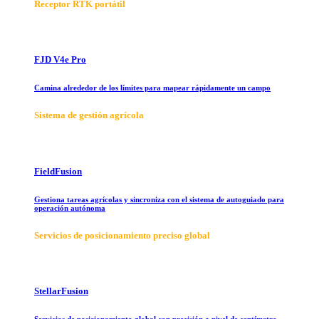
Receptor RTK portátil
FJD V4e Pro
Camina alrededor de los límites para mapear rápidamente un campo
Sistema de gestión agrícola
FieldFusion
Gestiona tareas agrícolas y sincroniza con el sistema de autoguiado para
operación autónoma
Servicios de posicionamiento preciso global
StellarFusion
Servicios de posicionamiento global con precisión a nivel de centímetro