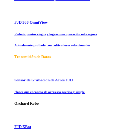
FJD 360 OmniView
Reducir puntos ciegos y lograr una operación más segura
Actualmente probado con cultivadores seleccionados
Transmisión de Datos
Sensor de Grabación de Acres FJD
Hacer que el conteo de acres sea preciso y simple
Orchard Robo
FJD XBot