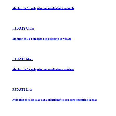
Monitor de 10 pulgadas con rendimiento rentable
FJD AT2 Ultra
Monitor de 16 pulgadas con asistente de voz AI
FJD AT2 Max
Monitor de 12 pulgadas con rendimiento máximo
FJD AT2 Lite
Autoguía fácil de usar para principiantes con características ligeras