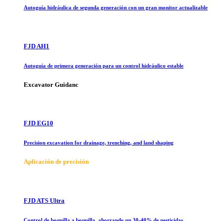
Autoguía hidráulica de segunda generación con un gran monitor actualizable
FJD AH1
Autoguía de primera generación para un control hidráulico estable
Excavator Guidanc
FJD EG10
Precision excavation for drainage, trenching, and land shaping
Aplicación de precisión
FJD ATS Ultra
Control de boquilla a boquilla, ahorrando un 30-40% de pesticidas