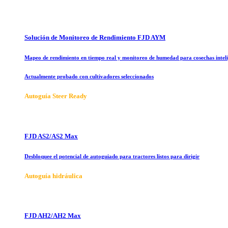
Solución de Monitoreo de Rendimiento FJD AYM
Mapeo de rendimiento en tiempo real y monitoreo de humedad para cosechas inteli
Actualmente probado con cultivadores seleccionados
Autoguía Steer Ready
FJD AS2/AS2 Max
Desbloquee el potencial de autoguiado para tractores listos para dirigir
Autoguía hidráulica
FJD AH2/AH2 Max