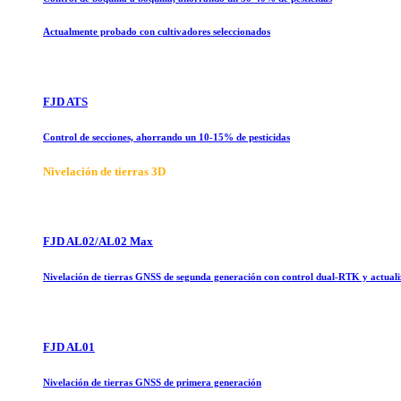
Actualmente probado con cultivadores seleccionados
FJD ATS
Control de secciones, ahorrando un 10-15% de pesticidas
Nivelación de tierras 3D
FJD AL02/AL02 Max
Nivelación de tierras GNSS de segunda generación con control dual-RTK y actual
FJD AL01
Nivelación de tierras GNSS de primera generación