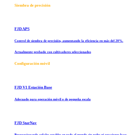
Siembra de precisión
FJD APS
Control de siembra de precisión, aumentando la eficiencia en más del 20%.
Actualmente probado con cultivadores seleccionados
Configuración móvil
FJD V1 Estación Base
Adecuado para operación móvil o de pequeña escala
FJD StarNav
Proporcionando señales estables en todo el mundo sin redes ni estaciones base