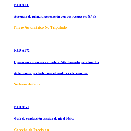
FJD AT1
Autoguía de primera generación con dos receptores GNSS
Piloto Automático No Tripulado
FJD ATX
Operación autónoma verdadera 24/7 diseñada para huertos
Actualmente probado con cultivadores seleccionados
Sistema de Guía
FJD AG1
Guía de conducción asistida de nivel básico
Cosecha de Precisión