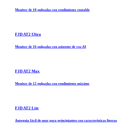
Monitor de 10 pulgadas con rendimiento rentable
FJD AT2 Ultra
Monitor de 16 pulgadas con asistente de voz AI
FJD AT2 Max
Monitor de 12 pulgadas con rendimiento máximo
FJD AT2 Lite
Autoguía fácil de usar para principiantes con características ligeras