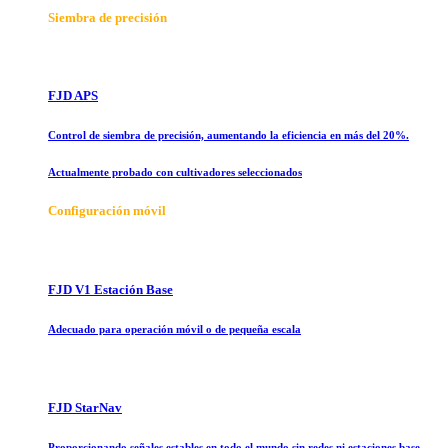
Siembra de precisión
FJD APS
Control de siembra de precisión, aumentando la eficiencia en más del 20%.
Actualmente probado con cultivadores seleccionados
Configuración móvil
FJD V1 Estación Base
Adecuado para operación móvil o de pequeña escala
FJD StarNav
Proporcionando señales estables en todo el mundo sin redes ni estaciones base