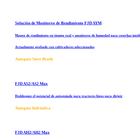
Solución de Monitoreo de Rendimiento FJD AYM
Mapeo de rendimiento en tiempo real y monitoreo de humedad para cosechas inteli
Actualmente probado con cultivadores seleccionados
Autoguía Steer Ready
FJD AS2/AS2 Max
Desbloquee el potencial de autoguiado para tractores listos para dirigir
Autoguía hidráulica
FJD AH2/AH2 Max