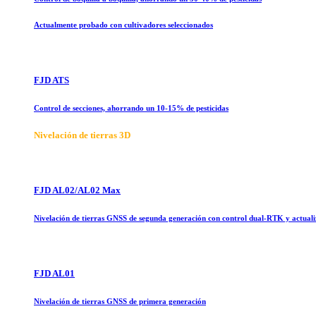
Actualmente probado con cultivadores seleccionados
FJD ATS
Control de secciones, ahorrando un 10-15% de pesticidas
Nivelación de tierras 3D
FJD AL02/AL02 Max
Nivelación de tierras GNSS de segunda generación con control dual-RTK y actual
FJD AL01
Nivelación de tierras GNSS de primera generación