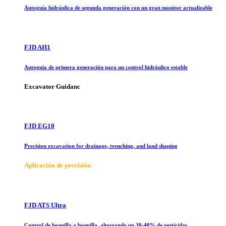
Autoguía hidráulica de segunda generación con un gran monitor actualizable
FJD AH1
Autoguía de primera generación para un control hidráulico estable
Excavator Guidanc
FJD EG10
Precision excavation for drainage, trenching, and land shaping
Aplicación de precisión
FJD ATS Ultra
Control de boquilla a boquilla, ahorrando un 30-40% de pesticidas