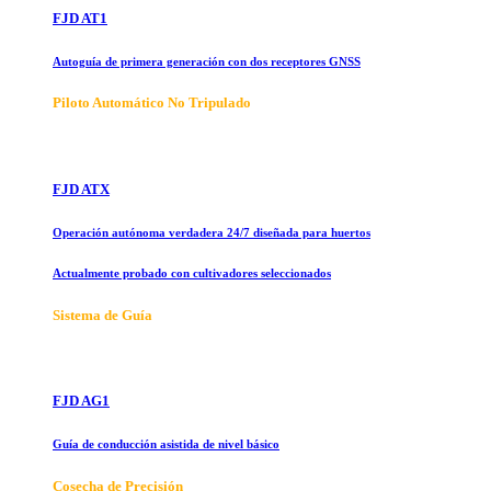
FJD AT1
Autoguía de primera generación con dos receptores GNSS
Piloto Automático No Tripulado
FJD ATX
Operación autónoma verdadera 24/7 diseñada para huertos
Actualmente probado con cultivadores seleccionados
Sistema de Guía
FJD AG1
Guía de conducción asistida de nivel básico
Cosecha de Precisión