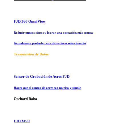
FJD 360 OmniView
Reducir puntos ciegos y lograr una operación más segura
Actualmente probado con cultivadores seleccionados
Transmisión de Datos
Sensor de Grabación de Acres FJD
Hacer que el conteo de acres sea preciso y simple
Orchard Robo
FJD XBot