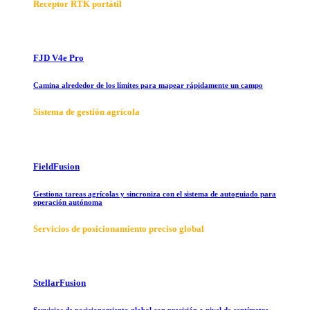
Receptor RTK portátil
FJD V4e Pro
Camina alrededor de los límites para mapear rápidamente un campo
Sistema de gestión agrícola
FieldFusion
Gestiona tareas agrícolas y sincroniza con el sistema de autoguiado para
operación autónoma
Servicios de posicionamiento preciso global
StellarFusion
Servicios de posicionamiento global con precisión a nivel de centímetro