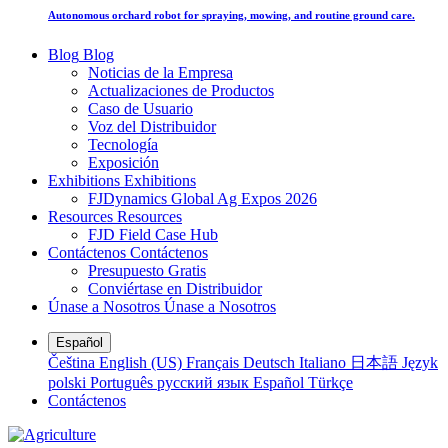
Autonomous orchard robot for spraying, mowing, and routine ground care.
Blog
Blog
Noticias de la Empresa
Actualizaciones de Productos
Caso de Usuario
Voz del Distribuidor
Tecnología
Exposición
Exhibitions
Exhibitions
FJDynamics Global Ag Expos 2026
Resources
Resources
FJD Field Case Hub
Contáctenos
Contáctenos
Presupuesto Gratis
Conviértase en Distribuidor
Únase a Nosotros
Únase a Nosotros
Español
Čeština
English (US)
Français
Deutsch
Italiano
日本語
Język
polski
Português
русский язык
Español
Türkçe
Contáctenos