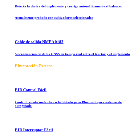
Detecta la deriva del implemento y corrige automáticamente el balanceo
Actualmente probado con cultivadores seleccionados
Cable de salida NMEA 0183
Sincronización de datos GNSS en tiempo real entre el tractor y el implemento
E
Interacción Externa
FJD Control Fácil
Control remoto inalámbrico habilitado para Bluetooth para sistemas de
autoguiado
FJD Interruptor Fácil