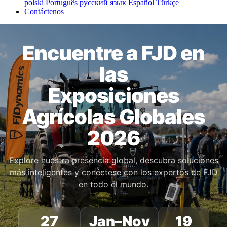
polski
Português
русский язык
Español
Türkçe
Contáctenos
Encuentre a FJD en
las
Exposiciones
Agrícolas Globales
2026
Explore nuestra presencia global, descubra soluciones
más inteligentes y conéctese con los expertos de FJD
en todo el mundo.
27
Jan–Nov
19