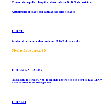
Control de boquilla a boquilla, ahorrando un 30-40% de pesticidas
Actualmente probado con cultivadores seleccionados
FJD ATS
Control de secciones, ahorrando un 10-15% de pesticidas
Nivelación de tierras 3D
FJD AL02/AL02 Max
Nivelación de tierras GNSS de segunda generación con control dual-RTK y
actualización de monitor grande
FJD AL01