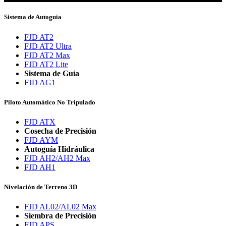
Sistema de Autoguía
FJD AT2
FJD AT2 Ultra
FJD AT2 Max
FJD AT2 Lite
Sistema de Guía
FJD AG1
Piloto Automático No Tripulado
FJD ATX
Cosecha de Precisión
FJD AYM
Autoguía Hidráulica
FJD AH2/AH2 Max
FJD AH1
Nivelación de Terreno 3D
FJD AL02/AL02 Max
Siembra de Precisión
FJD APS