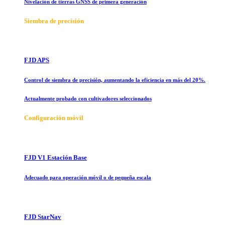
Nivelación de tierras GNSS de primera generación
Siembra de precisión
FJD APS
Control de siembra de precisión, aumentando la eficiencia en más del 20%.
Actualmente probado con cultivadores seleccionados
Configuración móvil
FJD V1 Estación Base
Adecuado para operación móvil o de pequeña escala
FJD StarNav