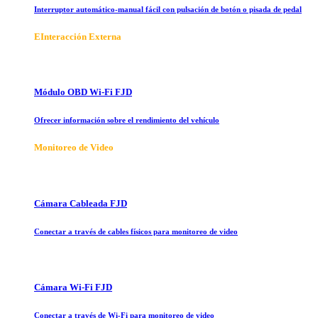
Interruptor automático-manual fácil con pulsación de botón o pisada de pedal
E
Interacción Externa
Módulo OBD Wi-Fi FJD
Ofrecer información sobre el rendimiento del vehículo
Monitoreo de Video
Cámara Cableada FJD
Conectar a través de cables físicos para monitoreo de video
Cámara Wi-Fi FJD
Conectar a través de Wi-Fi para monitoreo de video