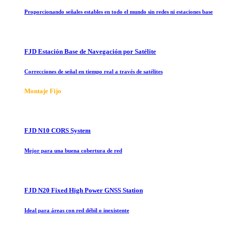
Proporcionando señales estables en todo el mundo sin redes ni estaciones base
FJD Estación Base de Navegación por Satélite
Correcciones de señal en tiempo real a través de satélites
Montaje Fijo
FJD N10 CORS System
Mejor para una buena cobertura de red
FJD N20 Fixed High Power GNSS Station
Ideal para áreas con red débil o inexistente