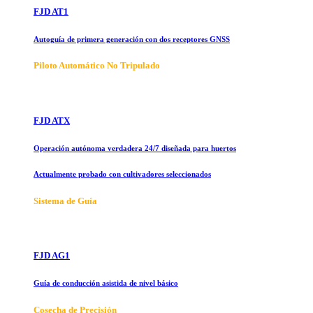
FJD AT1
Autoguía de primera generación con dos receptores GNSS
Piloto Automático No Tripulado
FJD ATX
Operación autónoma verdadera 24/7 diseñada para huertos
Actualmente probado con cultivadores seleccionados
Sistema de Guía
FJD AG1
Guía de conducción asistida de nivel básico
Cosecha de Precisión