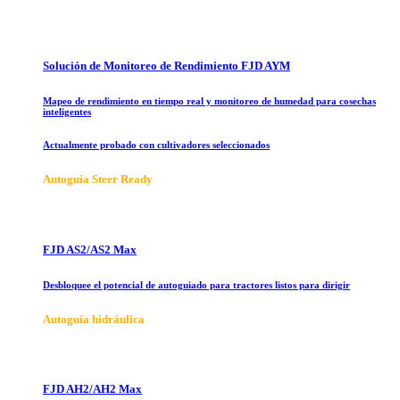
Solución de Monitoreo de Rendimiento FJD AYM
Mapeo de rendimiento en tiempo real y monitoreo de humedad para cosechas
inteligentes
Actualmente probado con cultivadores seleccionados
Autoguía Steer Ready
FJD AS2/AS2 Max
Desbloquee el potencial de autoguiado para tractores listos para dirigir
Autoguía hidráulica
FJD AH2/AH2 Max