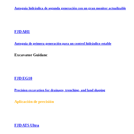
Autoguía hidráulica de segunda generación con un gran monitor actualizable
FJD AH1
Autoguía de primera generación para un control hidráulico estable
Excavator Guidanc
FJD EG10
Precision excavation for drainage, trenching, and land shaping
Aplicación de precisión
FJD ATS Ultra