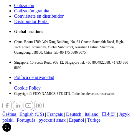
Cotización
Cotización gratuita
Conviértete en distribuidor
Distribuidor Portal
Global locations
China: Room 1709, Wei Xing Building, No. 61 Gaoxin South 9th Road, High-
Tech Zone Community, Yuehai Subdistrict, Nanshan District, Shenzhen,
Guangdong 518100, China Tel:+86 175 5886 8075
Singapore: 15 Scotts Road, #03-12, Singapore Tel: +65 8004922588, +1 833-330-
6660
Política de privacidad
Cookie Policy
Copyright © FJDYNAMICS PTE.LTD. Todos los derechos reservados
Čeština
|
English (US)
|
Français
|
Deutsch
|
Italiano
|
日本語
|
Język
polski
|
Português
|
русский язык
|
Español
|
Türkçe