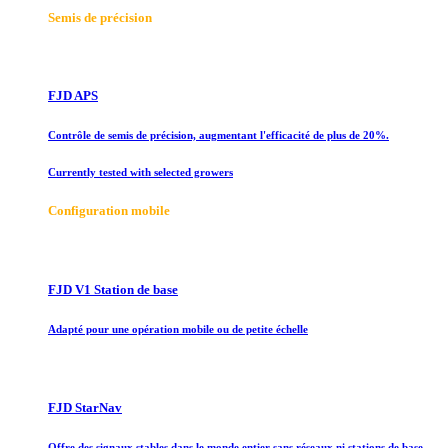
Semis de précision
FJD APS
Contrôle de semis de précision, augmentant l'efficacité de plus de 20%.
Currently tested with selected growers
Configuration mobile
FJD V1 Station de base
Adapté pour une opération mobile ou de petite échelle
FJD StarNav
Offre des signaux stables dans le monde entier sans réseaux ni stations de base