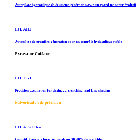
Autopilote hydraulique de deuxième génération avec un grand moniteur évolutif
FJD AH1
Autopilote de première génération pour un contrôle hydraulique stable
Excavator Guidanc
FJD EG10
Precision excavation for drainage, trenching, and land shaping
Pulvérisation de précision
FJD ATS Ultra
Contrôle buse par buse, économisant 30-40% de pesticides