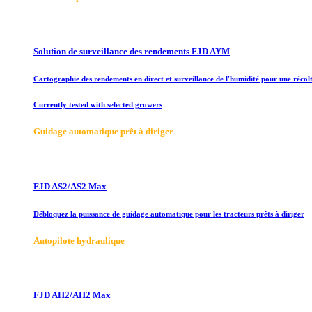
Solution de surveillance des rendements FJD AYM
Cartographie des rendements en direct et surveillance de l'humidité pour une récolt
Currently tested with selected growers
Guidage automatique prêt à diriger
FJD AS2/AS2 Max
Débloquez la puissance de guidage automatique pour les tracteurs prêts à diriger
Autopilote hydraulique
FJD AH2/AH2 Max