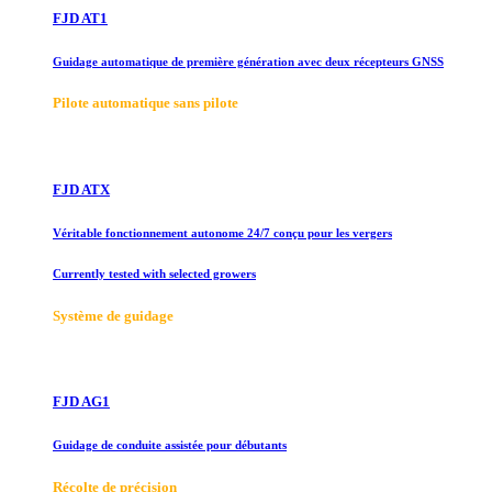
FJD AT1
Guidage automatique de première génération avec deux récepteurs GNSS
Pilote automatique sans pilote
FJD ATX
Véritable fonctionnement autonome 24/7 conçu pour les vergers
Currently tested with selected growers
Système de guidage
FJD AG1
Guidage de conduite assistée pour débutants
Récolte de précision