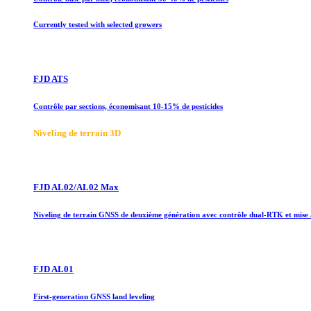
Currently tested with selected growers
FJD ATS
Contrôle par sections, économisant 10-15% de pesticides
Niveling de terrain 3D
FJD AL02/AL02 Max
Niveling de terrain GNSS de deuxième génération avec contrôle dual-RTK et mise
FJD AL01
First-generation GNSS land leveling