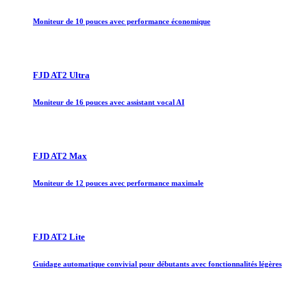
Moniteur de 10 pouces avec performance économique
FJD AT2 Ultra
Moniteur de 16 pouces avec assistant vocal AI
FJD AT2 Max
Moniteur de 12 pouces avec performance maximale
FJD AT2 Lite
Guidage automatique convivial pour débutants avec fonctionnalités légères