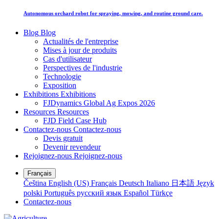
Autonomous orchard robot for spraying, mowing, and routine ground care.
Blog
Blog
Actualités de l'entreprise
Mises à jour de produits
Cas d'utilisateur
Perspectives de l'industrie
Technologie
Exposition
Exhibitions
Exhibitions
FJDynamics Global Ag Expos 2026
Resources
Resources
FJD Field Case Hub
Contactez-nous
Contactez-nous
Devis gratuit
Devenir revendeur
Rejoignez-nous
Rejoignez-nous
Français
Čeština
English (US)
Français
Deutsch
Italiano
日本語
Język
polski
Português
русский язык
Español
Türkçe
Contactez-nous