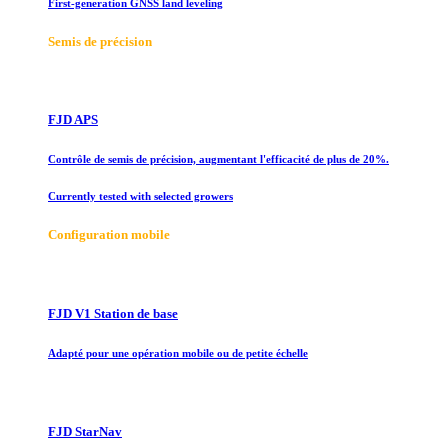
First-generation GNSS land leveling
Semis de précision
FJD APS
Contrôle de semis de précision, augmentant l'efficacité de plus de 20%.
Currently tested with selected growers
Configuration mobile
FJD V1 Station de base
Adapté pour une opération mobile ou de petite échelle
FJD StarNav