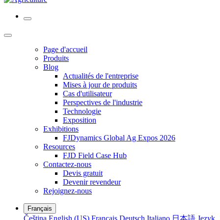
Page d'accueil
Produits
Blog
Actualités de l'entreprise
Mises à jour de produits
Cas d'utilisateur
Perspectives de l'industrie
Technologie
Exposition
Exhibitions
FJDynamics Global Ag Expos 2026
Resources
FJD Field Case Hub
Contactez-nous
Devis gratuit
Devenir revendeur
Rejoignez-nous
Français
Čeština
English (US)
Français
Deutsch
Italiano
日本語
Język