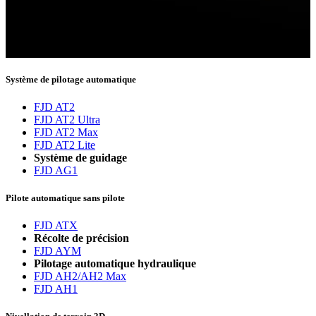
Merci de vous être abonné !
Vous serez désormais informé des dernières nouvelles.
Système de pilotage automatique
FJD AT2
FJD AT2 Ultra
FJD AT2 Max
FJD AT2 Lite
Système de guidage
FJD AG1
Pilote automatique sans pilote
FJD ATX
Récolte de précision
FJD AYM
Pilotage automatique hydraulique
FJD AH2/AH2 Max
FJD AH1