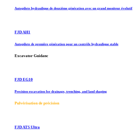
Autopilote hydraulique de deuxième génération avec un grand moniteur évolutif
FJD AH1
Autopilote de première génération pour un contrôle hydraulique stable
Excavator Guidanc
FJD EG10
Precision excavation for drainage, trenching, and land shaping
Pulvérisation de précision
FJD ATS Ultra