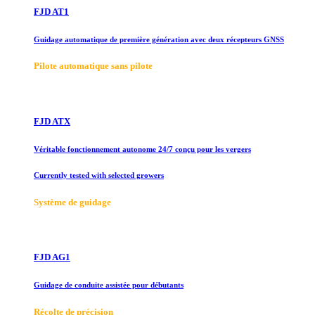
FJD AT1
Guidage automatique de première génération avec deux récepteurs GNSS
Pilote automatique sans pilote
FJD ATX
Véritable fonctionnement autonome 24/7 conçu pour les vergers
Currently tested with selected growers
Système de guidage
FJD AG1
Guidage de conduite assistée pour débutants
Récolte de précision