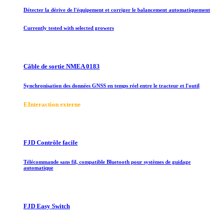
Détecter la dérive de l'équipement et corriger le balancement automatiquement
Currently tested with selected growers
Câble de sortie NMEA 0183
Synchronisation des données GNSS en temps réel entre le tracteur et l'outil
E
Interaction externe
FJD Contrôle facile
Télécommande sans fil, compatible Bluetooth pour systèmes de guidage
automatique
FJD Easy Switch