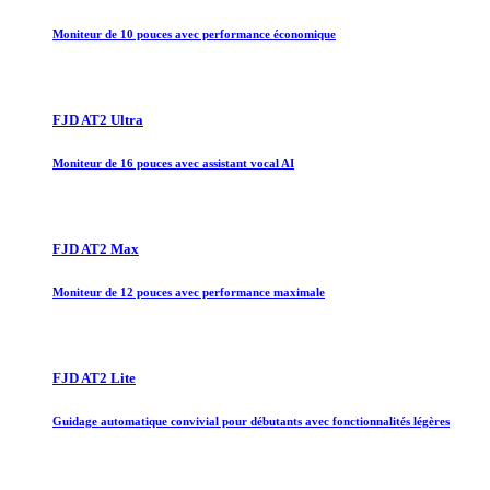
Moniteur de 10 pouces avec performance économique
FJD AT2 Ultra
Moniteur de 16 pouces avec assistant vocal AI
FJD AT2 Max
Moniteur de 12 pouces avec performance maximale
FJD AT2 Lite
Guidage automatique convivial pour débutants avec fonctionnalités légères