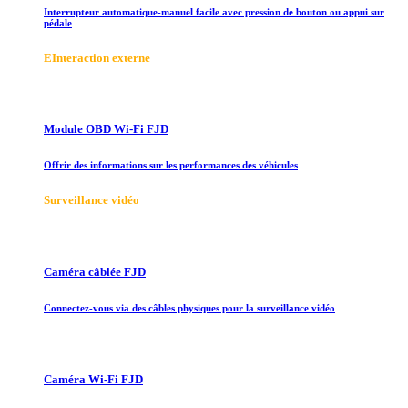
Interrupteur automatique-manuel facile avec pression de bouton ou appui sur
pédale
E
Interaction externe
Module OBD Wi-Fi FJD
Offrir des informations sur les performances des véhicules
Surveillance vidéo
Caméra câblée FJD
Connectez-vous via des câbles physiques pour la surveillance vidéo
Caméra Wi-Fi FJD