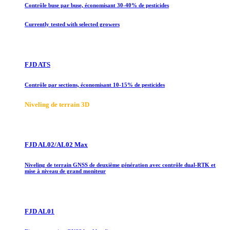
Contrôle buse par buse, économisant 30-40% de pesticides
Currently tested with selected growers
FJD ATS
Contrôle par sections, économisant 10-15% de pesticides
Niveling de terrain 3D
FJD AL02/AL02 Max
Niveling de terrain GNSS de deuxième génération avec contrôle dual-RTK et
mise à niveau de grand moniteur
FJD AL01