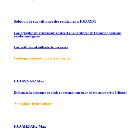
Solution de surveillance des rendements FJD AYM
Cartographie des rendements en direct et surveillance de l'humidité pour une
récolte intelligente
Currently tested with selected growers
Guidage automatique prêt à diriger
FJD AS2/AS2 Max
Débloquez la puissance de guidage automatique pour les tracteurs prêts à diriger
Autopilote hydraulique
FJD AH2/AH2 Max