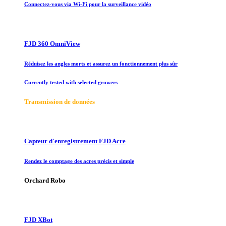
Connectez-vous via Wi-Fi pour la surveillance vidéo
FJD 360 OmniView
Réduisez les angles morts et assurez un fonctionnement plus sûr
Currently tested with selected growers
Transmission de données
Capteur d'enregistrement FJD Acre
Rendez le comptage des acres précis et simple
Orchard Robo
FJD XBot