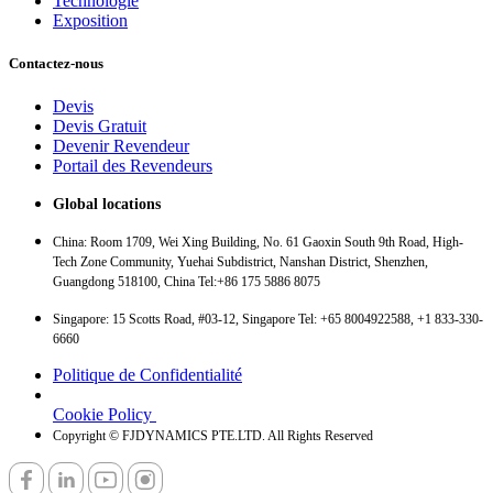
Technologie
Exposition
Contactez-nous
Devis
Devis Gratuit
Devenir Revendeur
Portail des Revendeurs
Global locations
China: Room 1709, Wei Xing Building, No. 61 Gaoxin South 9th Road, High-
Tech Zone Community, Yuehai Subdistrict, Nanshan District, Shenzhen,
Guangdong 518100, China Tel:+86 175 5886 8075
Singapore: 15 Scotts Road, #03-12, Singapore Tel: +65 8004922588, +1 833-330-
6660
Politique de Confidentialité
Cookie Policy
Copyright © FJDYNAMICS PTE.LTD. All Rights Reserved