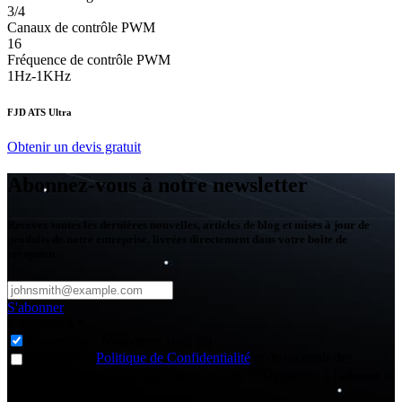
3/4
Canaux de contrôle PWM
16
Fréquence de contrôle PWM
1Hz-1KHz
FJD ATS Ultra
Obtenir un devis gratuit
Abonnez-vous à notre newsletter
Recevez toutes les dernières nouvelles, articles de blog et mises à jour de
produits de notre entreprise, livrées directement dans votre boîte de
réception.
S'abonner
S'abonner à
*
Agriculture - Newsletter Web (0)
J'accepte la
Politique de Confidentialité
et de recevoir des
nouvelles et des mises à jour par e-mail de FJDynamics à l'adresse e-
mail fournie.