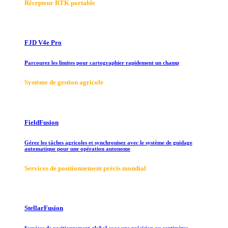
Récepteur RTK portable
FJD V4e Pro
Parcourez les limites pour cartographier rapidement un champ
Système de gestion agricole
FieldFusion
Gérez les tâches agricoles et synchronisez avec le système de guidage
automatique pour une opération autonome
Services de positionnement précis mondial
StellarFusion
Services de positionnement global avec une précision au centimètre