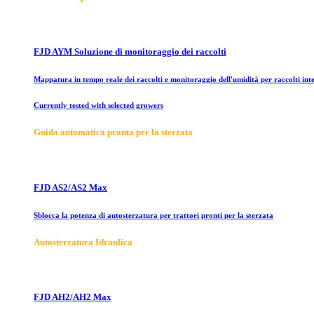
FJD AYM Soluzione di monitoraggio dei raccolti
Mappatura in tempo reale dei raccolti e monitoraggio dell'umidità per raccolti inte
Currently tested with selected growers
Guida automatica pronta per la sterzata
FJD AS2/AS2 Max
Sblocca la potenza di autosterzatura per trattori pronti per la sterzata
Autosterzatura Idraulica
FJD AH2/AH2 Max