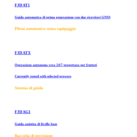
FJD AT1
Guida automatica di prima generazione con due ricevitori GNSS
Pilota automatico senza equipaggio
FJD ATX
Operazione autonoma vera 24/7 progettata per frutteti
Currently tested with selected growers
Sistema di guida
FJD AG1
Guida assistita di livello base
Raccolta di precisione