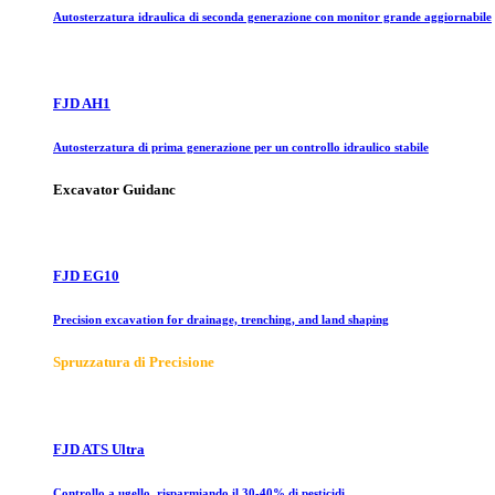
Autosterzatura idraulica di seconda generazione con monitor grande aggiornabile
FJD AH1
Autosterzatura di prima generazione per un controllo idraulico stabile
Excavator Guidanc
FJD EG10
Precision excavation for drainage, trenching, and land shaping
Spruzzatura di Precisione
FJD ATS Ultra
Controllo a ugello, risparmiando il 30-40% di pesticidi