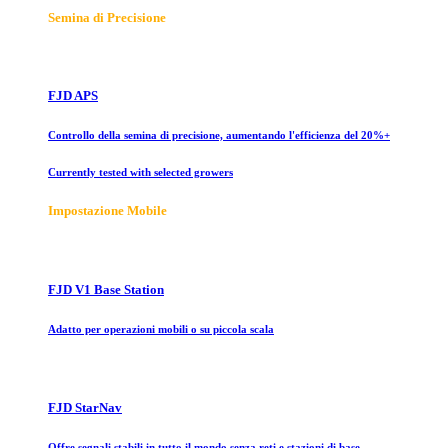
Semina di Precisione
FJD APS
Controllo della semina di precisione, aumentando l'efficienza del 20%+
Currently tested with selected growers
Impostazione Mobile
FJD V1 Base Station
Adatto per operazioni mobili o su piccola scala
FJD StarNav
Offre segnali stabili in tutto il mondo senza reti e stazioni di base