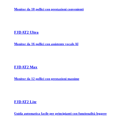
Monitor da 10 pollici con prestazioni convenienti
FJD AT2 Ultra
Monitor da 16 pollici con assistente vocale AI
FJD AT2 Max
Monitor da 12 pollici con prestazioni massime
FJD AT2 Lite
Guida automatica facile per principianti con funzionalità leggere