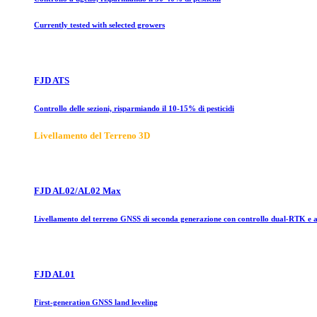
Currently tested with selected growers
FJD ATS
Controllo delle sezioni, risparmiando il 10-15% di pesticidi
Livellamento del Terreno 3D
FJD AL02/AL02 Max
Livellamento del terreno GNSS di seconda generazione con controllo dual-RTK e
FJD AL01
First-generation GNSS land leveling