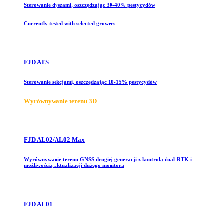
Sterowanie dyszami, oszczędzając 30-40% pestycydów
Currently tested with selected growers
FJD ATS
Sterowanie sekcjami, oszczędzając 10-15% pestycydów
Wyrównywanie terenu 3D
FJD AL02/AL02 Max
Wyrównywanie terenu GNSS drugiej generacji z kontrolą dual-RTK i
możliwością aktualizacji dużego monitora
FJD AL01