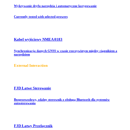
Wykrywanie dryfu narzędzia i automatyczne korygowanie
Currently tested with selected growers
Kabel wyjściowy NMEA 0183
Synchronizacja danych GNSS w czasie rzeczywistym między ciągnikiem a
narzędziem
E
xternal Interaction
FJD Łatwe Sterowanie
Bezprzewodowy, zdalny sterownik z obsługą Bluetooth dla systemów
autosterowania
FJD Łatwy Przełącznik