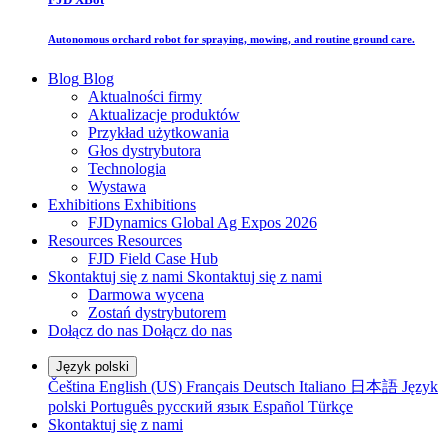
Autonomous orchard robot for spraying, mowing, and routine ground care.
Blog
Blog
Aktualności firmy
Aktualizacje produktów
Przykład użytkowania
Głos dystrybutora
Technologia
Wystawa
Exhibitions
Exhibitions
FJDynamics Global Ag Expos 2026
Resources
Resources
FJD Field Case Hub
Skontaktuj się z nami
Skontaktuj się z nami
Darmowa wycena
Zostań dystrybutorem
Dołącz do nas
Dołącz do nas
Język polski
Čeština
English (US)
Français
Deutsch
Italiano
日本語
Język
polski
Português
русский язык
Español
Türkçe
Skontaktuj się z nami