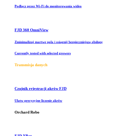
Podłącz przez Wi-Fi do monitorowania wideo
FJD 360 OmniView
Zminimalizuj martwe pola i osiągnij bezpieczniejszą obsługę
Currently tested with selected growers
Transmisja danych
Czujnik rejestracji akrów FJD
Ułatw precyzyjne liczenie akrów
Orchard Robo
FJD XBot