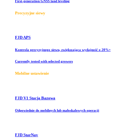
First-generation GNSS land leveling
Precyzyjne siewy
FJD APS
Kontrola precyzyjnego siewu, zwiększająca wydajność o 20%+
Currently tested with selected growers
Mobilne ustawienie
FJD V1 Stacja Bazowa
Odpowiednie do mobilnych lub małoskalowych operacji
FJD StarNav