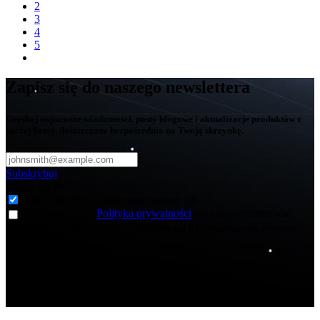
2
3
4
5
Zapisz się do naszego newslettera
Uzyskaj najnowsze wiadomości, posty blogowe i aktualizacje produktów z
naszej firmy, dostarczane bezpośrednio na Twoją skrzynkę.
Subskrybuj
Zapisz się do
*
Rolnictwo - Newsletter internetowy (0)
Zgadzam się na
Polityka prywatności
oraz aby otrzymywać
wiadomości i aktualizacje e-mailowe od FJDynamics na podany
adres e-mail.
Dziękujemy za subskrypcję!
Teraz będziesz informowany o najnowszych wiadomościach.