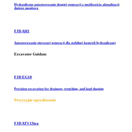
Hydrauliczne autosterowanie drugiej generacji z możliwością aktualizacji
dużego monitora
FJD AH1
Autosterowanie pierwszej generacji dla stabilnej kontroli hydraulicznej
Excavator Guidanc
FJD EG10
Precision excavation for drainage, trenching, and land shaping
Precyzyjne opryskiwanie
FJD ATS Ultra