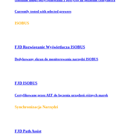
Currently tested with selected growers
ISOBUS
FJD Rozwiązanie Wyświetlacza ISOBUS
Dedykowany ekran do monitorowania narzędzi ISOBUS
FJD ISOBUS
Certyfikowane przez AEF do łączenia urządzeń różnych marek
Synchronizacja Narzędzi
FJD Path Assist