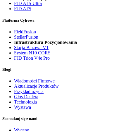
FJD ATS Ultra
FJD ATS
Platforma Cyfrowa
FieldFusion
StellarFusion
Infrastruktura Pozycjonowania
Stacja Bazowa V1
System N10 CORS
FJD Trion V4e Pro
Blogi
Wiadomości Firmowe
Aktualizacje Produktów
Przykład użycia
Głos Dealera
Technologia
Wystawa
Skontaktuj się z nami
Wycenę