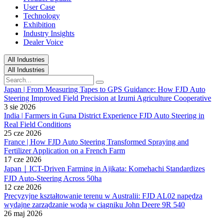
User Case
Technology
Exhibition
Industry Insights
Dealer Voice
All Industries
All Industries
Japan | From Measuring Tapes to GPS Guidance: How FJD Auto
Steering Improved Field Precision at Izumi Agriculture Cooperative
3 sie 2026
India | Farmers in Guna District Experience FJD Auto Steering in
Real Field Conditions
25 cze 2026
France | How FJD Auto Steering Transformed Spraying and
Fertilizer Application on a French Farm
17 cze 2026
Japan｜ICT-Driven Farming in Ajikata: Komehachi Standardizes
FJD Auto-Steering Across 50ha
12 cze 2026
Precyzyjne kształtowanie terenu w Australii: FJD AL02 napędza
wydajne zarządzanie wodą w ciągniku John Deere 9R 540
26 maj 2026