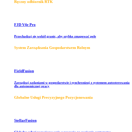
Ręczny odbiornik RTK
FJD V4e Pro
Przechadzaj się wokół granic, aby szybko zmapować pole
System Zarządzania Gospodarstwem Rolnym
FieldFusion
Zarządzaj zadaniami w gospodarstwie i synchronizuj z systemem autosterowania
dla autonomicznej pracy
Globalne Usługi Precyzyjnego Pozycjonowania
StellarFusion
Globalne usługi pozycjonowania z precyzją na poziomie centymetra