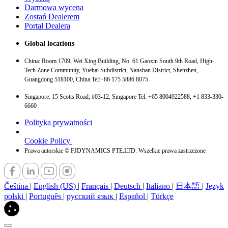
Darmowa wycena
Zostań Dealerem
Portal Dealera
Global locations
China: Room 1709, Wei Xing Building, No. 61 Gaoxin South 9th Road, High-
Tech Zone Community, Yuehai Subdistrict, Nanshan District, Shenzhen,
Guangdong 518100, China Tel:+86 175 5886 8075
Singapore: 15 Scotts Road, #03-12, Singapore Tel: +65 8004922588, +1 833-330-
6660
Polityka prywatności
Cookie Policy
Prawa autorskie © FJDYNAMICS PTE.LTD. Wszelkie prawa zastrzeżone
Čeština
|
English (US)
|
Français
|
Deutsch
|
Italiano
|
日本語
|
Język
polski
|
Português
|
русский язык
|
Español
|
Türkçe