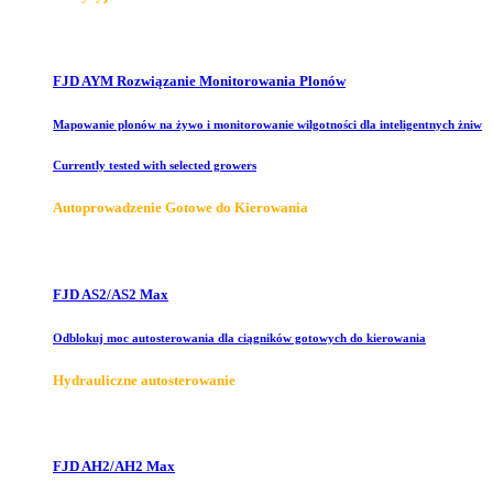
FJD AYM Rozwiązanie Monitorowania Plonów
Mapowanie plonów na żywo i monitorowanie wilgotności dla inteligentnych żniw
Currently tested with selected growers
Autoprowadzenie Gotowe do Kierowania
FJD AS2/AS2 Max
Odblokuj moc autosterowania dla ciągników gotowych do kierowania
Hydrauliczne autosterowanie
FJD AH2/AH2 Max