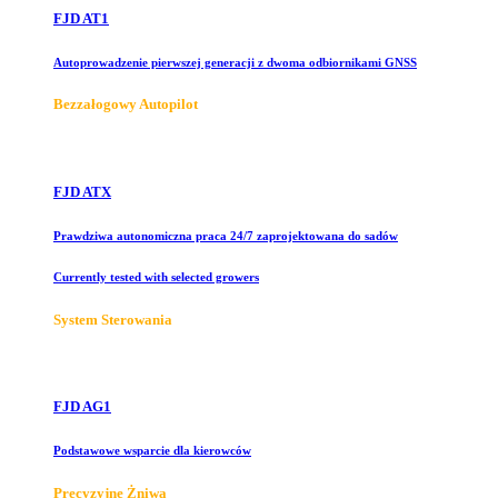
FJD AT1
Autoprowadzenie pierwszej generacji z dwoma odbiornikami GNSS
Bezzałogowy Autopilot
FJD ATX
Prawdziwa autonomiczna praca 24/7 zaprojektowana do sadów
Currently tested with selected growers
System Sterowania
FJD AG1
Podstawowe wsparcie dla kierowców
Precyzyjne Żniwa