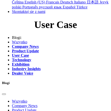
Čeština
English (US)
Français
Deutsch
Italiano
日本語
Język
polski
Português
русский язык
Español
Türkçe
Skontaktuj się z nami
User Case
Blogi:
Wszystko
Company News
Product Update
User Case
Technology
Exhibition
Industry Insights
Dealer Voice
Blogi
Wszystko
Company News
Product Update