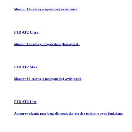
Monitor 10-calowy o opłacalnej wydajności
FJD AT2 Ultra
Monitor 16-calowy z asystentem głosowym AI
FJD AT2 Max
Monitor 12-calowy o maksymalnej wydajności
FJD AT2 Lite
Autoprowadzenie przyjazne dla początkujących z podstawowymi funkcjami