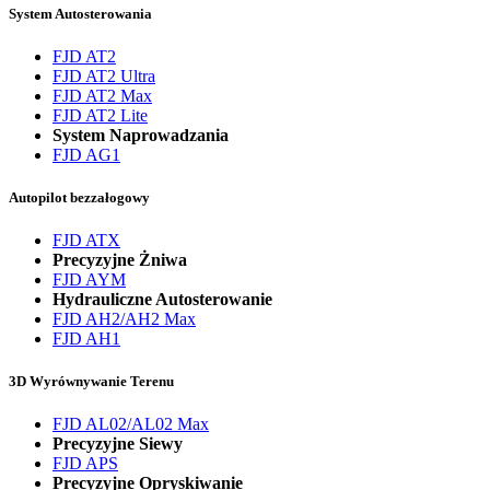
System Autosterowania
FJD AT2
FJD AT2 Ultra
FJD AT2 Max
FJD AT2 Lite
System Naprowadzania
FJD AG1
Autopilot bezzałogowy
FJD ATX
Precyzyjne Żniwa
FJD AYM
Hydrauliczne Autosterowanie
FJD AH2/AH2 Max
FJD AH1
3D Wyrównywanie Terenu
FJD AL02/AL02 Max
Precyzyjne Siewy
FJD APS
Precyzyjne Opryskiwanie