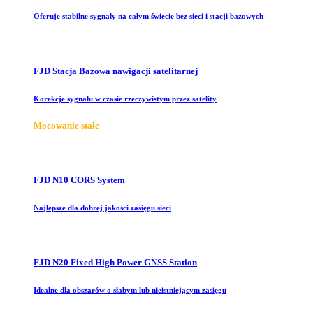
Oferuje stabilne sygnały na całym świecie bez sieci i stacji bazowych
FJD Stacja Bazowa nawigacji satelitarnej
Korekcje sygnału w czasie rzeczywistym przez satelity
Mocowanie stałe
FJD N10 CORS System
Najlepsze dla dobrej jakości zasięgu sieci
FJD N20 Fixed High Power GNSS Station
Idealne dla obszarów o słabym lub nieistniejącym zasięgu