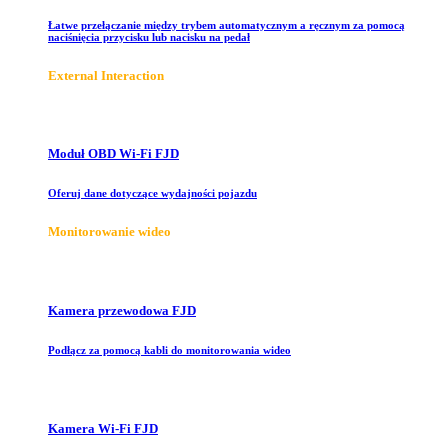
Łatwe przełączanie między trybem automatycznym a ręcznym za pomocą
naciśnięcia przycisku lub nacisku na pedał
E
xternal Interaction
Moduł OBD Wi-Fi FJD
Oferuj dane dotyczące wydajności pojazdu
Monitorowanie wideo
Kamera przewodowa FJD
Podłącz za pomocą kabli do monitorowania wideo
Kamera Wi-Fi FJD