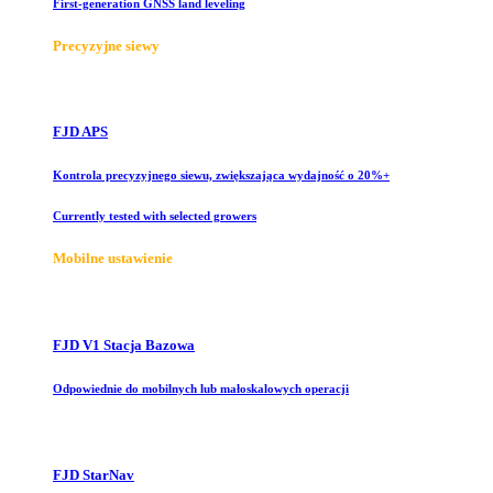
First-generation GNSS land leveling
Precyzyjne siewy
FJD APS
Kontrola precyzyjnego siewu, zwiększająca wydajność o 20%+
Currently tested with selected growers
Mobilne ustawienie
FJD V1 Stacja Bazowa
Odpowiednie do mobilnych lub małoskalowych operacji
FJD StarNav