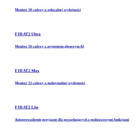
Monitor 10-calowy o opłacalnej wydajności
FJD AT2 Ultra
Monitor 16-calowy z asystentem głosowym AI
FJD AT2 Max
Monitor 12-calowy o maksymalnej wydajności
FJD AT2 Lite
Autoprowadzenie przyjazne dla początkujących z podstawowymi funkcjami