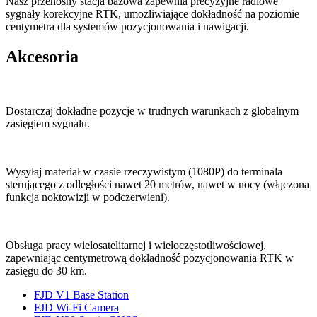
Nasz przenośny stacja bazowa zapewnia precyzyjne radiowe
sygnały korekcyjne RTK, umożliwiające dokładność na poziomie
centymetra dla systemów pozycjonowania i nawigacji.
Akcesoria
Dostarczaj dokładne pozycje w trudnych warunkach z globalnym
zasięgiem sygnału.
Wysyłaj materiał w czasie rzeczywistym (1080P) do terminala
sterującego z odległości nawet 20 metrów, nawet w nocy (włączona
funkcja noktowizji w podczerwieni).
Obsługa pracy wielosatelitarnej i wieloczęstotliwościowej,
zapewniając centymetrową dokładność pozycjonowania RTK w
zasięgu do 30 km.
FJD V1 Base Station
FJD Wi-Fi Camera