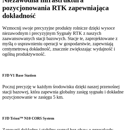
Niezawodna infrastruktura
pozycjonowania RTK zapewniająca
dokładność
Wzmocnij swoje precyzyjne produkty rolnicze dzięki wysoce
niezawodnym i precyzyjnym Sygnały RTK z naszych
zaawansowanych stacji bazowych. Stacje te, zaprojektowane z
myślą o usprawnieniu operacji w gospodarstwie, zapewniają
centymetrową dokładność, znacznie zwiększając wydajność i
ogólną produktywność.
FJD V1 Base Station
Poczuj precyzję w każdym środowisku dzięki naszej przenośnej
stacji bazowej, która zapewnia globalny zasięg sygnału i dokładne
pozycjonowanie w zasięgu 5 km.
FJD Trion™️ N10 CORS System
Zapewnij dokładny i stabilny sygnał bez obaw o przeszkody.