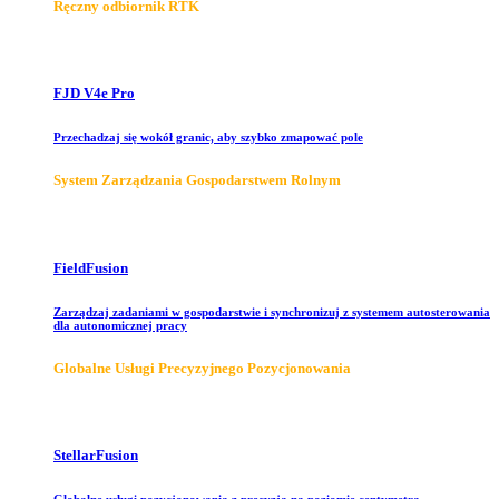
Ręczny odbiornik RTK
FJD V4e Pro
Przechadzaj się wokół granic, aby szybko zmapować pole
System Zarządzania Gospodarstwem Rolnym
FieldFusion
Zarządzaj zadaniami w gospodarstwie i synchronizuj z systemem autosterowania
dla autonomicznej pracy
Globalne Usługi Precyzyjnego Pozycjonowania
StellarFusion
Globalne usługi pozycjonowania z precyzją na poziomie centymetra