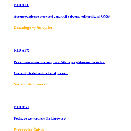
FJD AT1
Autoprowadzenie pierwszej generacji z dwoma odbiornikami GNSS
Bezzałogowy Autopilot
FJD ATX
Prawdziwa autonomiczna praca 24/7 zaprojektowana do sadów
Currently tested with selected growers
System Sterowania
FJD AG1
Podstawowe wsparcie dla kierowców
Precyzyjne Żniwa