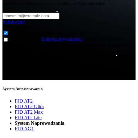
naszej firmy, dostarczane bezpośrednio na Twoją skrzynkę.
Subskrybuj
Zapisz się do
*
Rolnictwo - Newsletter internetowy (0)
Zgadzam się na
Polityka prywatności
oraz aby otrzymywać
wiadomości i aktualizacje e-mailowe od FJDynamics na podany
adres e-mail.
Dziękujemy za subskrypcję!
Teraz będziesz informowany o najnowszych wiadomościach.
System Autosterowania
FJD AT2
FJD AT2 Ultra
FJD AT2 Max
FJD AT2 Lite
System Naprowadzania
FJD AG1