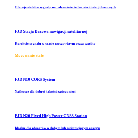
Oferuje stabilne sygnały na całym świecie bez sieci i stacji bazowych
FJD Stacja Bazowa nawigacji satelitarnej
Korekcje sygnału w czasie rzeczywistym przez satelity
Mocowanie stałe
FJD N10 CORS System
Najlepsze dla dobrej jakości zasięgu sieci
FJD N20 Fixed High Power GNSS Station
Idealne dla obszarów o słabym lub nieistniejącym zasięgu