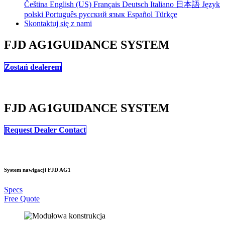
Čeština
English (US)
Français
Deutsch
Italiano
日本語
Język
polski
Português
русский язык
Español
Türkçe
Skontaktuj się z nami
FJD AG1
GUIDANCE SYSTEM
Zostań dealerem
FJD AG1
GUIDANCE SYSTEM
Request Dealer Contact
System nawigacji FJD AG1
Specs
Free Quote