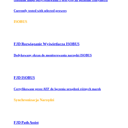
Currently tested with selected growers
ISOBUS
FJD Rozwiązanie Wyświetlacza ISOBUS
Dedykowany ekran do monitorowania narzędzi ISOBUS
FJD ISOBUS
Certyfikowane przez AEF do łączenia urządzeń różnych marek
Synchronizacja Narzędzi
FJD Path Assist