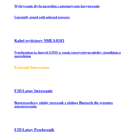
Wykrywanie dryfu narzędzia i automatyczne korygowanie
Currently tested with selected growers
Kabel wyjściowy NMEA 0183
Synchronizacja danych GNSS w czasie rzeczywistym między ciągnikiem a
narzędziem
E
xternal Interaction
FJD Łatwe Sterowanie
Bezprzewodowy, zdalny sterownik z obsługą Bluetooth dla systemów
autosterowania
FJD Łatwy Przełącznik