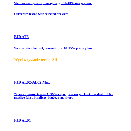
Sterowanie dyszami, oszczędzając 30-40% pestycydów
Currently tested with selected growers
FJD ATS
Sterowanie sekcjami, oszczędzając 10-15% pestycydów
Wyrównywanie terenu 3D
FJD AL02/AL02 Max
Wyrównywanie terenu GNSS drugiej generacji z kontrolą dual-RTK i
możliwością aktualizacji dużego monitora
FJD AL01