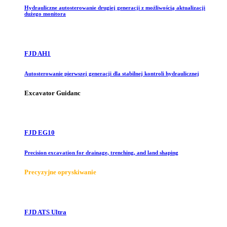
Hydrauliczne autosterowanie drugiej generacji z możliwością aktualizacji
dużego monitora
FJD AH1
Autosterowanie pierwszej generacji dla stabilnej kontroli hydraulicznej
Excavator Guidanc
FJD EG10
Precision excavation for drainage, trenching, and land shaping
Precyzyjne opryskiwanie
FJD ATS Ultra