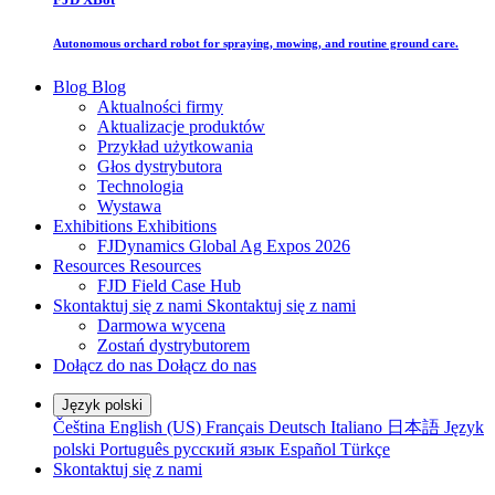
Autonomous orchard robot for spraying, mowing, and routine ground care.
Blog
Blog
Aktualności firmy
Aktualizacje produktów
Przykład użytkowania
Głos dystrybutora
Technologia
Wystawa
Exhibitions
Exhibitions
FJDynamics Global Ag Expos 2026
Resources
Resources
FJD Field Case Hub
Skontaktuj się z nami
Skontaktuj się z nami
Darmowa wycena
Zostań dystrybutorem
Dołącz do nas
Dołącz do nas
Język polski
Čeština
English (US)
Français
Deutsch
Italiano
日本語
Język
polski
Português
русский язык
Español
Türkçe
Skontaktuj się z nami