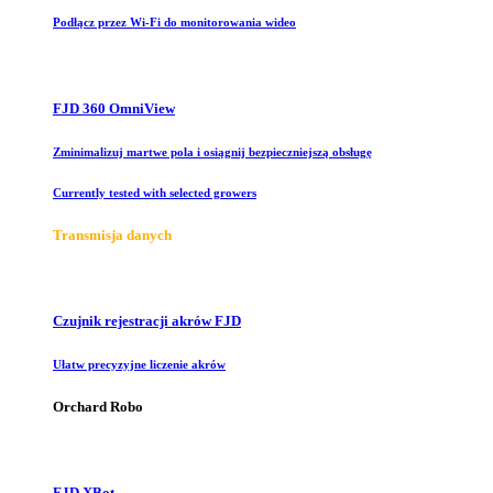
Podłącz przez Wi-Fi do monitorowania wideo
FJD 360 OmniView
Zminimalizuj martwe pola i osiągnij bezpieczniejszą obsługę
Currently tested with selected growers
Transmisja danych
Czujnik rejestracji akrów FJD
Ułatw precyzyjne liczenie akrów
Orchard Robo
FJD XBot