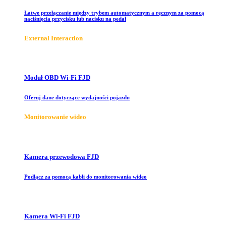
Łatwe przełączanie między trybem automatycznym a ręcznym za pomocą
naciśnięcia przycisku lub nacisku na pedał
E
xternal Interaction
Moduł OBD Wi-Fi FJD
Oferuj dane dotyczące wydajności pojazdu
Monitorowanie wideo
Kamera przewodowa FJD
Podłącz za pomocą kabli do monitorowania wideo
Kamera Wi-Fi FJD