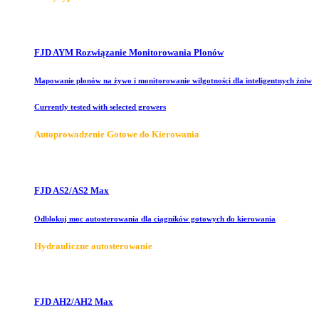
FJD AYM Rozwiązanie Monitorowania Plonów
Mapowanie plonów na żywo i monitorowanie wilgotności dla inteligentnych żniw
Currently tested with selected growers
Autoprowadzenie Gotowe do Kierowania
FJD AS2/AS2 Max
Odblokuj moc autosterowania dla ciągników gotowych do kierowania
Hydrauliczne autosterowanie
FJD AH2/AH2 Max