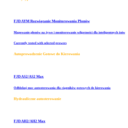
FJD AYM Rozwiązanie Monitorowania Plonów
Mapowanie plonów na żywo i monitorowanie wilgotności dla inteligentnych żniw
Currently tested with selected growers
Autoprowadzenie Gotowe do Kierowania
FJD AS2/AS2 Max
Odblokuj moc autosterowania dla ciągników gotowych do kierowania
Hydrauliczne autosterowanie
FJD AH2/AH2 Max