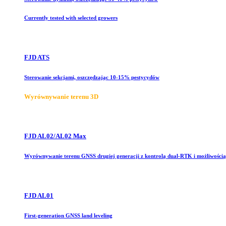
Currently tested with selected growers
FJD ATS
Sterowanie sekcjami, oszczędzając 10-15% pestycydów
Wyrównywanie terenu 3D
FJD AL02/AL02 Max
Wyrównywanie terenu GNSS drugiej generacji z kontrolą dual-RTK i możliwością 
FJD AL01
First-generation GNSS land leveling