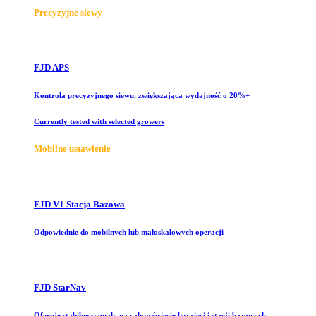
Precyzyjne siewy
FJD APS
Kontrola precyzyjnego siewu, zwiększająca wydajność o 20%+
Currently tested with selected growers
Mobilne ustawienie
FJD V1 Stacja Bazowa
Odpowiednie do mobilnych lub małoskalowych operacji
FJD StarNav
Oferuje stabilne sygnały na całym świecie bez sieci i stacji bazowych