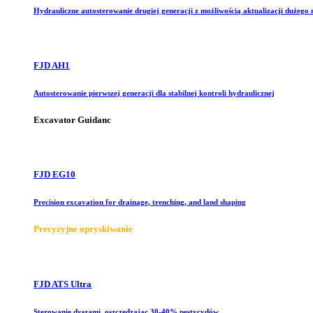
Hydrauliczne autosterowanie drugiej generacji z możliwością aktualizacji dużego
FJD AH1
Autosterowanie pierwszej generacji dla stabilnej kontroli hydraulicznej
Excavator Guidanc
FJD EG10
Precision excavation for drainage, trenching, and land shaping
Precyzyjne opryskiwanie
FJD ATS Ultra
Sterowanie dyszami, oszczędzając 30-40% pestycydów