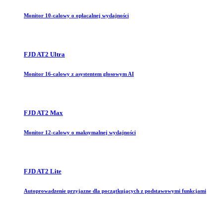
Monitor 10-calowy o opłacalnej wydajności
FJD AT2 Ultra
Monitor 16-calowy z asystentem głosowym AI
FJD AT2 Max
Monitor 12-calowy o maksymalnej wydajności
FJD AT2 Lite
Autoprowadzenie przyjazne dla początkujących z podstawowymi funkcjami