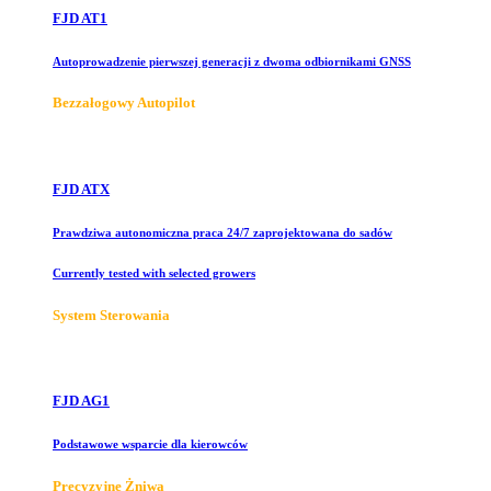
FJD AT1
Autoprowadzenie pierwszej generacji z dwoma odbiornikami GNSS
Bezzałogowy Autopilot
FJD ATX
Prawdziwa autonomiczna praca 24/7 zaprojektowana do sadów
Currently tested with selected growers
System Sterowania
FJD AG1
Podstawowe wsparcie dla kierowców
Precyzyjne Żniwa