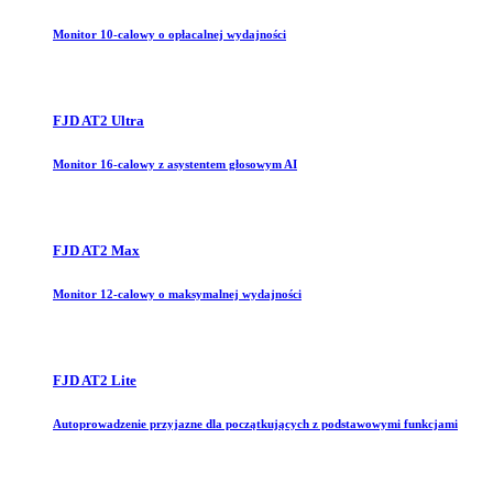
Monitor 10-calowy o opłacalnej wydajności
FJD AT2 Ultra
Monitor 16-calowy z asystentem głosowym AI
FJD AT2 Max
Monitor 12-calowy o maksymalnej wydajności
FJD AT2 Lite
Autoprowadzenie przyjazne dla początkujących z podstawowymi funkcjami