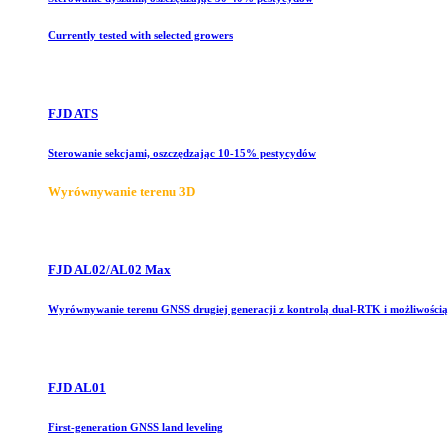
Currently tested with selected growers
FJD ATS
Sterowanie sekcjami, oszczędzając 10-15% pestycydów
Wyrównywanie terenu 3D
FJD AL02/AL02 Max
Wyrównywanie terenu GNSS drugiej generacji z kontrolą dual-RTK i możliwością 
FJD AL01
First-generation GNSS land leveling