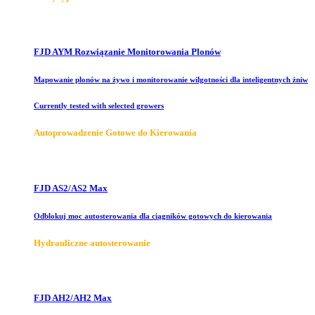
FJD AYM Rozwiązanie Monitorowania Plonów
Mapowanie plonów na żywo i monitorowanie wilgotności dla inteligentnych żniw
Currently tested with selected growers
Autoprowadzenie Gotowe do Kierowania
FJD AS2/AS2 Max
Odblokuj moc autosterowania dla ciągników gotowych do kierowania
Hydrauliczne autosterowanie
FJD AH2/AH2 Max