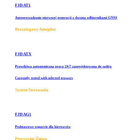
FJD AT1
Autoprowadzenie pierwszej generacji z dwoma odbiornikami GNSS
Bezzałogowy Autopilot
FJD ATX
Prawdziwa autonomiczna praca 24/7 zaprojektowana do sadów
Currently tested with selected growers
System Sterowania
FJD AG1
Podstawowe wsparcie dla kierowców
Precyzyjne Żniwa