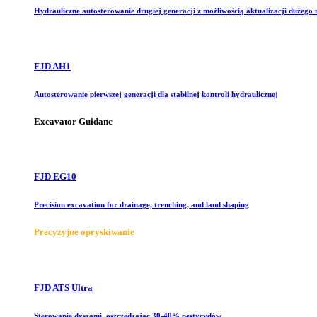
Hydrauliczne autosterowanie drugiej generacji z możliwością aktualizacji dużego
FJD AH1
Autosterowanie pierwszej generacji dla stabilnej kontroli hydraulicznej
Excavator Guidanc
FJD EG10
Precision excavation for drainage, trenching, and land shaping
Precyzyjne opryskiwanie
FJD ATS Ultra
Sterowanie dyszami, oszczędzając 30-40% pestycydów