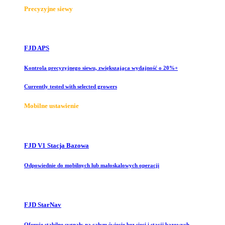
Precyzyjne siewy
FJD APS
Kontrola precyzyjnego siewu, zwiększająca wydajność o 20%+
Currently tested with selected growers
Mobilne ustawienie
FJD V1 Stacja Bazowa
Odpowiednie do mobilnych lub małoskalowych operacji
FJD StarNav
Oferuje stabilne sygnały na całym świecie bez sieci i stacji bazowych