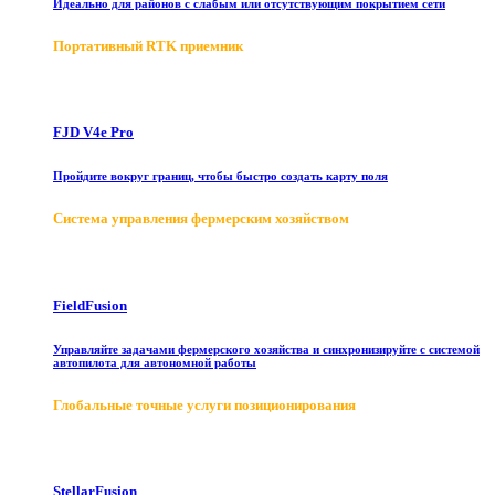
Идеально для районов с слабым или отсутствующим покрытием сети
Портативный RTK приемник
FJD V4e Pro
Пройдите вокруг границ, чтобы быстро создать карту поля
Система управления фермерским хозяйством
FieldFusion
Управляйте задачами фермерского хозяйства и синхронизируйте с системой
автопилота для автономной работы
Глобальные точные услуги позиционирования
StellarFusion