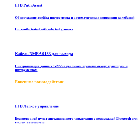
FJD Path Assist
Обнаружение дрейфа инструмента и автоматическая коррекция колебаний
Currently tested with selected growers
Кабель NMEA 0183 для выхода
Синхронизация данных GNSS в реальном времени между трактором и
инструментом
E
внешнее взаимодействие
FJD Легкое управление
Беспроводной пульт дистанционного управления с поддержкой Bluetooth для
систем автопилота