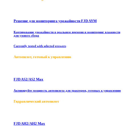
Решение для мониторинга урожайности FJD AYM
Картирование урожайности в реальном времени и мониторинг влажности
для умного сбора
Currently tested with selected growers
Автопилот, готовый к управлению
FJD AS2/AS2 Max
Активируйте мощность автопилота для тракторов, готовых к управлению
Гидравлический автопилот
FJD AH2/AH2 Max