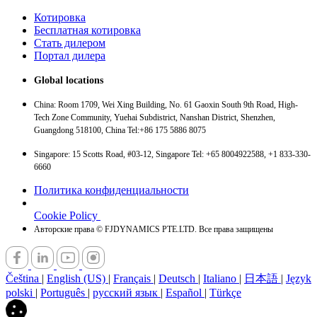
Котировка
Бесплатная котировка
Стать дилером
Портал дилера
Global locations
China: Room 1709, Wei Xing Building, No. 61 Gaoxin South 9th Road, High-
Tech Zone Community, Yuehai Subdistrict, Nanshan District, Shenzhen,
Guangdong 518100, China Tel:+86 175 5886 8075
Singapore: 15 Scotts Road, #03-12, Singapore Tel: +65 8004922588, +1 833-330-
6660
Политика конфиденциальности
Cookie Policy
Авторские права © FJDYNAMICS PTE.LTD. Все права защищены
Čeština
|
English (US)
|
Français
|
Deutsch
|
Italiano
|
日本語
|
Język
polski
|
Português
|
русский язык
|
Español
|
Türkçe