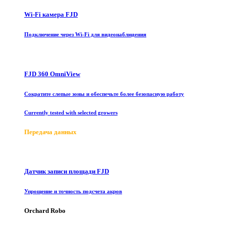
Wi-Fi камера FJD
Подключение через Wi-Fi для видеонаблюдения
FJD 360 OmniView
Сократите слепые зоны и обеспечьте более безопасную работу
Currently tested with selected growers
Передача данных
Датчик записи площади FJD
Упрощение и точность подсчета акров
Orchard Robo