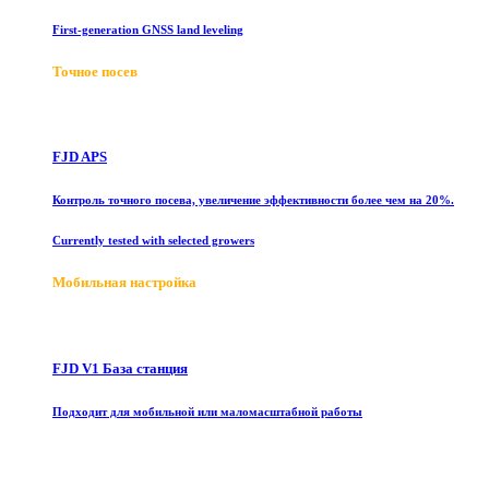
First-generation GNSS land leveling
Точное посев
FJD APS
Контроль точного посева, увеличение эффективности более чем на 20%.
Currently tested with selected growers
Мобильная настройка
FJD V1 База станция
Подходит для мобильной или маломасштабной работы