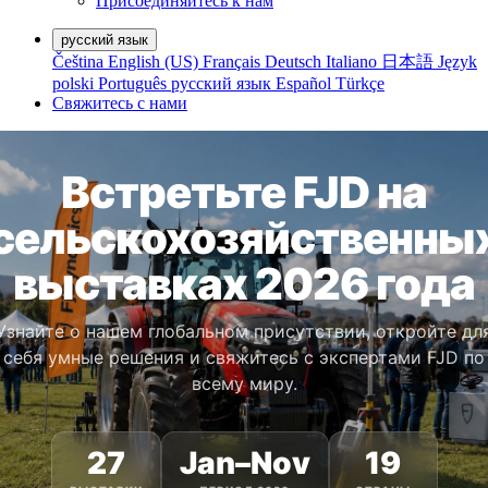
Присоединяйтесь к нам
русский язык
Čeština
English (US)
Français
Deutsch
Italiano
日本語
Język
polski
Português
русский язык
Español
Türkçe
Свяжитесь с нами
Встретьте FJD на
сельскохозяйственны
выставках 2026 года
Узнайте о нашем глобальном присутствии, откройте дл
себя умные решения и свяжитесь с экспертами FJD по
всему миру.
27
Jan–Nov
19