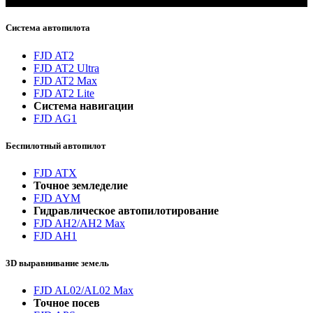
новостях.
Система автопилота
FJD AT2
FJD AT2 Ultra
FJD AT2 Max
FJD AT2 Lite
Система навигации
FJD AG1
Беспилотный автопилот
FJD ATX
Точное земледелие
FJD AYM
Гидравлическое автопилотирование
FJD AH2/AH2 Max
FJD AH1
3D выравнивание земель
FJD AL02/AL02 Max
Точное посев