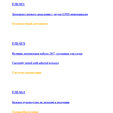
FJD AT1
Автопилот первого поколения с двумя GNSS приемниками
Беспилотный автопилот
FJD ATX
Истинно автономная работа 24/7, созданная для садов
Currently tested with selected growers
Система навигации
FJD AG1
Базовое руководство по помощи в вождении
ТочноеHarvesting