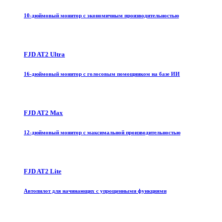
10-дюймовый монитор с экономичным производительностью
FJD AT2 Ultra
16-дюймовый монитор с голосовым помощником на базе ИИ
FJD AT2 Max
12-дюймовый монитор с максимальной производительностью
FJD AT2 Lite
Автопилот для начинающих с упрощенными функциями