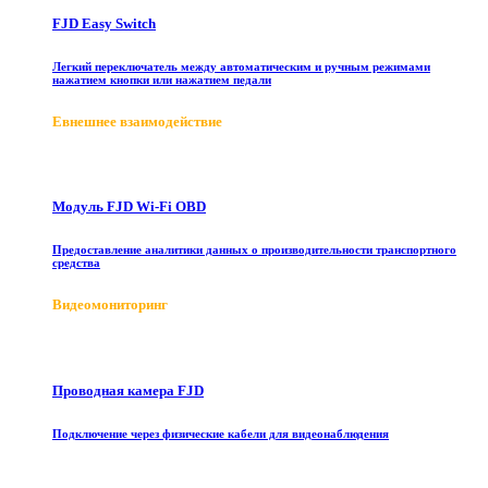
FJD Easy Switch
Легкий переключатель между автоматическим и ручным режимами
нажатием кнопки или нажатием педали
E
внешнее взаимодействие
Модуль FJD Wi-Fi OBD
Предоставление аналитики данных о производительности транспортного
средства
Видеомониторинг
Проводная камера FJD
Подключение через физические кабели для видеонаблюдения