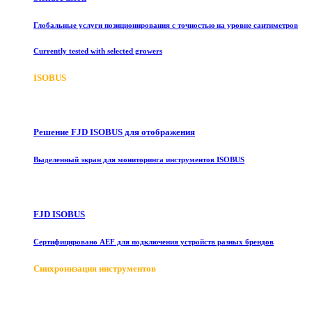
Глобальные услуги позиционирования с точностью на уровне сантиметров
Currently tested with selected growers
ISOBUS
Решение FJD ISOBUS для отображения
Выделенный экран для мониторинга инструментов ISOBUS
FJD ISOBUS
Сертифицировано AEF для подключения устройств разных брендов
Синхронизация инструментов