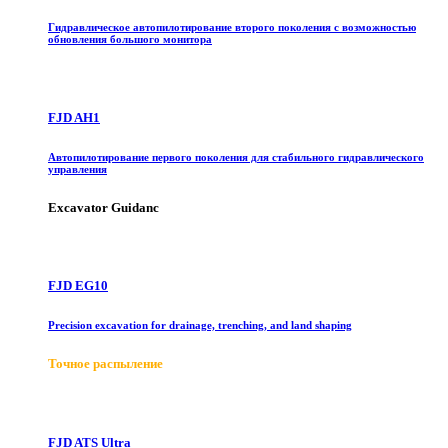
Гидравлическое автопилотирование второго поколения с возможностью
обновления большого монитора
FJD AH1
Автопилотирование первого поколения для стабильного гидравлического
управления
Excavator Guidanc
FJD EG10
Precision excavation for drainage, trenching, and land shaping
Точное распыление
FJD ATS Ultra