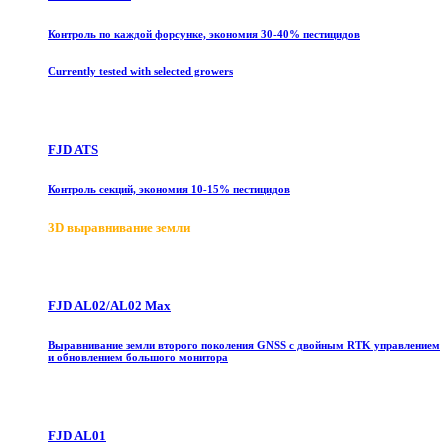
Контроль по каждой форсунке, экономия 30-40% пестицидов
Currently tested with selected growers
FJD ATS
Контроль секций, экономия 10-15% пестицидов
3D выравнивание земли
FJD AL02/AL02 Max
Выравнивание земли второго поколения GNSS с двойным RTK управлением
и обновлением большого монитора
FJD AL01