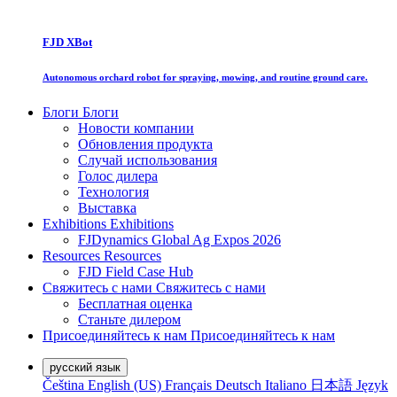
FJD XBot
Autonomous orchard robot for spraying, mowing, and routine ground care.
Блоги
Блоги
Новости компании
Обновления продукта
Случай использования
Голос дилера
Технология
Выставка
Exhibitions
Exhibitions
FJDynamics Global Ag Expos 2026
Resources
Resources
FJD Field Case Hub
Свяжитесь с нами
Свяжитесь с нами
Бесплатная оценка
Станьте дилером
Присоединяйтесь к нам
Присоединяйтесь к нам
русский язык
Čeština
English (US)
Français
Deutsch
Italiano
日本語
Język