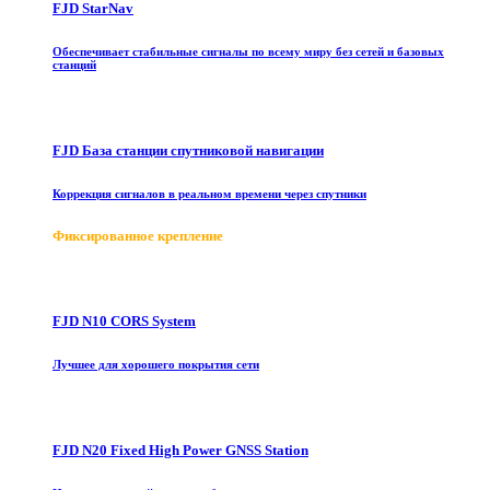
FJD StarNav
Обеспечивает стабильные сигналы по всему миру без сетей и базовых
станций
FJD База станции спутниковой навигации
Коррекция сигналов в реальном времени через спутники
Фиксированное крепление
FJD N10 CORS System
Лучшее для хорошего покрытия сети
FJD N20 Fixed High Power GNSS Station