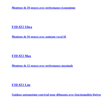
Moniteur de 10 pouces avec performance économique
FJD AT2 Ultra
Moniteur de 16 pouces avec assistant vocal AI
FJD AT2 Max
Moniteur de 12 pouces avec performance maximale
FJD AT2 Lite
Guidage automatique convivial pour débutants avec fonctionnalités légères