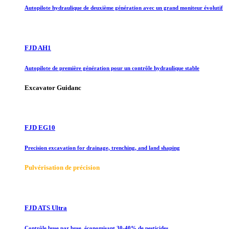
Autopilote hydraulique de deuxième génération avec un grand moniteur évolutif
FJD AH1
Autopilote de première génération pour un contrôle hydraulique stable
Excavator Guidanc
FJD EG10
Precision excavation for drainage, trenching, and land shaping
Pulvérisation de précision
FJD ATS Ultra
Contrôle buse par buse, économisant 30-40% de pesticides