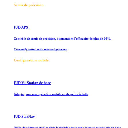
Semis de précision
FJD APS
Contrôle de semis de précision, augmentant l'efficacité de plus de 20%.
Currently tested with selected growers
Configuration mobile
FJD V1 Station de base
Adapté pour une opération mobile ou de petite échelle
FJD StarNav
Offre des signaux stables dans le monde entier sans réseaux ni stations de base