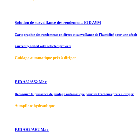
Solution de surveillance des rendements FJD AYM
Cartographie des rendements en direct et surveillance de l'humidité pour une récolt
Currently tested with selected growers
Guidage automatique prêt à diriger
FJD AS2/AS2 Max
Débloquez la puissance de guidage automatique pour les tracteurs prêts à diriger
Autopilote hydraulique
FJD AH2/AH2 Max