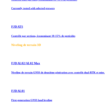
Currently tested with selected growers
FJD ATS
Contrôle par sections, économisant 10-15% de pesticides
Niveling de terrain 3D
FJD AL02/AL02 Max
Niveling de terrain GNSS de deuxième génération avec contrôle dual-RTK et mise
FJD AL01
First-generation GNSS land leveling