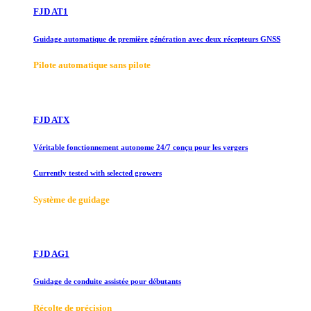
FJD AT1
Guidage automatique de première génération avec deux récepteurs GNSS
Pilote automatique sans pilote
FJD ATX
Véritable fonctionnement autonome 24/7 conçu pour les vergers
Currently tested with selected growers
Système de guidage
FJD AG1
Guidage de conduite assistée pour débutants
Récolte de précision