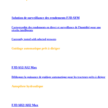
Solution de surveillance des rendements FJD AYM
Cartographie des rendements en direct et surveillance de l'humidité pour une
récolte intelligente
Currently tested with selected growers
Guidage automatique prêt à diriger
FJD AS2/AS2 Max
Débloquez la puissance de guidage automatique pour les tracteurs prêts à diriger
Autopilote hydraulique
FJD AH2/AH2 Max