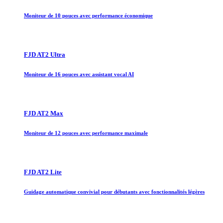
Moniteur de 10 pouces avec performance économique
FJD AT2 Ultra
Moniteur de 16 pouces avec assistant vocal AI
FJD AT2 Max
Moniteur de 12 pouces avec performance maximale
FJD AT2 Lite
Guidage automatique convivial pour débutants avec fonctionnalités légères