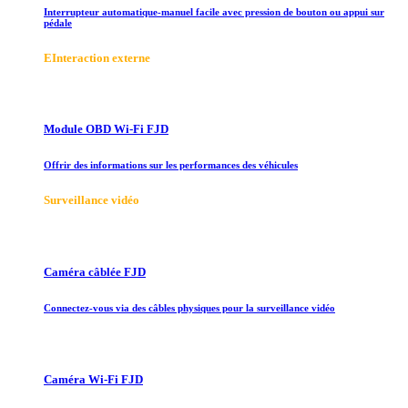
Interrupteur automatique-manuel facile avec pression de bouton ou appui sur
pédale
E
Interaction externe
Module OBD Wi-Fi FJD
Offrir des informations sur les performances des véhicules
Surveillance vidéo
Caméra câblée FJD
Connectez-vous via des câbles physiques pour la surveillance vidéo
Caméra Wi-Fi FJD