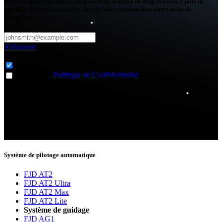
Recevez toutes les dernières nouvelles, articles de blog et mises à jour de
produits de notre entreprise, livrées directement dans votre boîte de
réception.
S'abonner
S'abonner à
*
Agriculture - Newsletter Web (0)
J'accepte la
Politique de Confidentialité
et de recevoir des
nouvelles et des mises à jour par e-mail de FJDynamics à l'adresse e-
mail fournie.
Merci de vous être abonné !
Vous serez désormais informé des dernières nouvelles.
Système de pilotage automatique
FJD AT2
FJD AT2 Ultra
FJD AT2 Max
FJD AT2 Lite
Système de guidage
FJD AG1