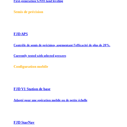
First-generation GNSS land leveling
Semis de précision
FJD APS
Contrôle de semis de précision, augmentant l'efficacité de plus de 20%.
Currently tested with selected growers
Configuration mobile
FJD V1 Station de base
Adapté pour une opération mobile ou de petite échelle
FJD StarNav