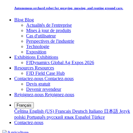
Autonomous orchard robot for spraying, mowing, and routine ground care.
Blog
Blog
Actualités de l'entreprise
Mises à jour de produits
Cas d'utilisateur
Perspectives de l'industrie
Technologie
Exposition
Exhibitions
Exhibitions
FJDynamics Global Ag Expos 2026
Resources
Resources
FJD Field Case Hub
Contactez-nous
Contactez-nous
Devis gratuit
Devenir revendeur
Rejoignez-nous
Rejoignez-nous
Français
Čeština
English (US)
Français
Deutsch
Italiano
日本語
Język
polski
Português
русский язык
Español
Türkçe
Contactez-nous