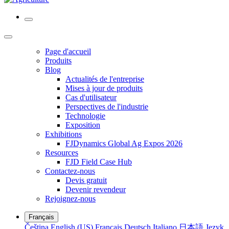
Page d'accueil
Produits
Blog
Actualités de l'entreprise
Mises à jour de produits
Cas d'utilisateur
Perspectives de l'industrie
Technologie
Exposition
Exhibitions
FJDynamics Global Ag Expos 2026
Resources
FJD Field Case Hub
Contactez-nous
Devis gratuit
Devenir revendeur
Rejoignez-nous
Français
Čeština
English (US)
Français
Deutsch
Italiano
日本語
Język