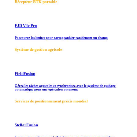
Récepteur RTK portable
FJD V4e Pro
Parcourez les limites pour cartographier rapidement un champ
Système de gestion agricole
FieldFusion
Gérez les tâches agricoles et synchronisez avec le système de guidage
automatique pour une opération autonome
Services de positionnement précis mondial
StellarFusion
Services de positionnement global avec une précision au centimètre