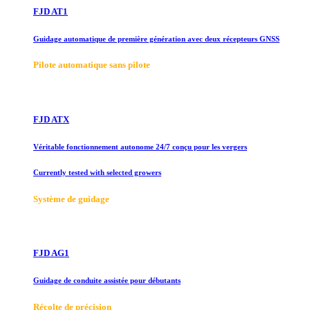
FJD AT1
Guidage automatique de première génération avec deux récepteurs GNSS
Pilote automatique sans pilote
FJD ATX
Véritable fonctionnement autonome 24/7 conçu pour les vergers
Currently tested with selected growers
Système de guidage
FJD AG1
Guidage de conduite assistée pour débutants
Récolte de précision