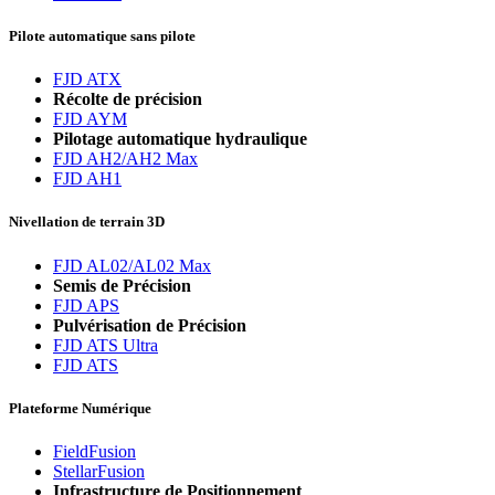
Pilote automatique sans pilote
FJD ATX
Récolte de précision
FJD AYM
Pilotage automatique hydraulique
FJD AH2/AH2 Max
FJD AH1
Nivellation de terrain 3D
FJD AL02/AL02 Max
Semis de Précision
FJD APS
Pulvérisation de Précision
FJD ATS Ultra
FJD ATS
Plateforme Numérique
FieldFusion
StellarFusion
Infrastructure de Positionnement