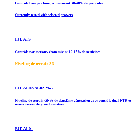
Contrôle buse par buse, économisant 30-40% de pesticides
Currently tested with selected growers
FJD ATS
Contrôle par sections, économisant 10-15% de pesticides
Niveling de terrain 3D
FJD AL02/AL02 Max
Niveling de terrain GNSS de deuxième génération avec contrôle dual-RTK et
mise à niveau de grand moniteur
FJD AL01