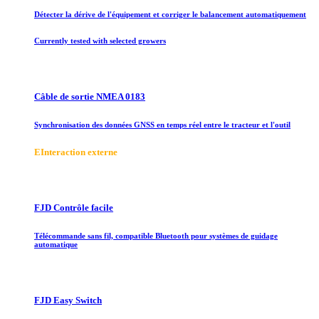
Détecter la dérive de l'équipement et corriger le balancement automatiquement
Currently tested with selected growers
Câble de sortie NMEA 0183
Synchronisation des données GNSS en temps réel entre le tracteur et l'outil
E
Interaction externe
FJD Contrôle facile
Télécommande sans fil, compatible Bluetooth pour systèmes de guidage
automatique
FJD Easy Switch