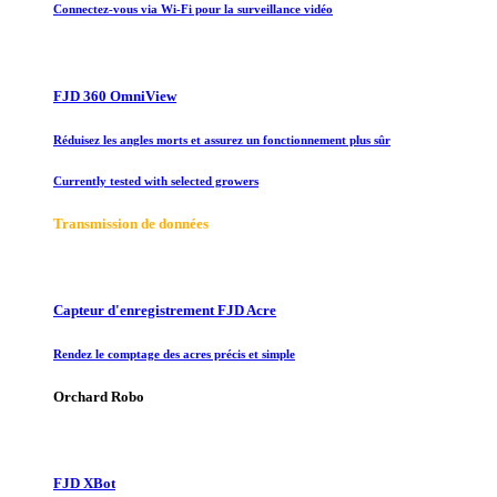
Connectez-vous via Wi-Fi pour la surveillance vidéo
FJD 360 OmniView
Réduisez les angles morts et assurez un fonctionnement plus sûr
Currently tested with selected growers
Transmission de données
Capteur d'enregistrement FJD Acre
Rendez le comptage des acres précis et simple
Orchard Robo
FJD XBot