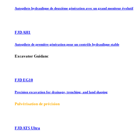
Autopilote hydraulique de deuxième génération avec un grand moniteur évolutif
FJD AH1
Autopilote de première génération pour un contrôle hydraulique stable
Excavator Guidanc
FJD EG10
Precision excavation for drainage, trenching, and land shaping
Pulvérisation de précision
FJD ATS Ultra