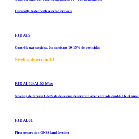
Currently tested with selected growers
FJD ATS
Contrôle par sections, économisant 10-15% de pesticides
Niveling de terrain 3D
FJD AL02/AL02 Max
Niveling de terrain GNSS de deuxième génération avec contrôle dual-RTK et mise
FJD AL01
First-generation GNSS land leveling