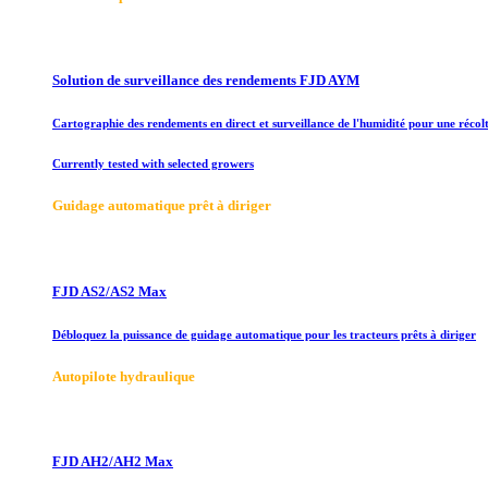
Solution de surveillance des rendements FJD AYM
Cartographie des rendements en direct et surveillance de l'humidité pour une récolt
Currently tested with selected growers
Guidage automatique prêt à diriger
FJD AS2/AS2 Max
Débloquez la puissance de guidage automatique pour les tracteurs prêts à diriger
Autopilote hydraulique
FJD AH2/AH2 Max