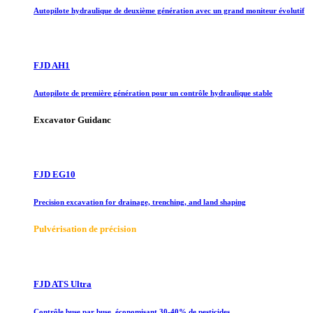
Autopilote hydraulique de deuxième génération avec un grand moniteur évolutif
FJD AH1
Autopilote de première génération pour un contrôle hydraulique stable
Excavator Guidanc
FJD EG10
Precision excavation for drainage, trenching, and land shaping
Pulvérisation de précision
FJD ATS Ultra
Contrôle buse par buse, économisant 30-40% de pesticides