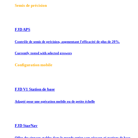
Semis de précision
FJD APS
Contrôle de semis de précision, augmentant l'efficacité de plus de 20%.
Currently tested with selected growers
Configuration mobile
FJD V1 Station de base
Adapté pour une opération mobile ou de petite échelle
FJD StarNav
Offre des signaux stables dans le monde entier sans réseaux ni stations de base