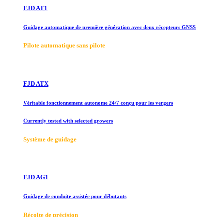
FJD AT1
Guidage automatique de première génération avec deux récepteurs GNSS
Pilote automatique sans pilote
FJD ATX
Véritable fonctionnement autonome 24/7 conçu pour les vergers
Currently tested with selected growers
Système de guidage
FJD AG1
Guidage de conduite assistée pour débutants
Récolte de précision