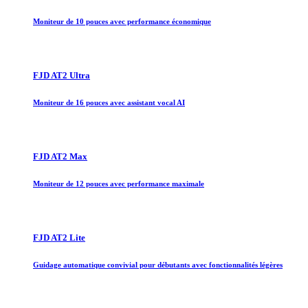
Moniteur de 10 pouces avec performance économique
FJD AT2 Ultra
Moniteur de 16 pouces avec assistant vocal AI
FJD AT2 Max
Moniteur de 12 pouces avec performance maximale
FJD AT2 Lite
Guidage automatique convivial pour débutants avec fonctionnalités légères