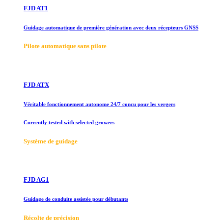
FJD AT1
Guidage automatique de première génération avec deux récepteurs GNSS
Pilote automatique sans pilote
FJD ATX
Véritable fonctionnement autonome 24/7 conçu pour les vergers
Currently tested with selected growers
Système de guidage
FJD AG1
Guidage de conduite assistée pour débutants
Récolte de précision