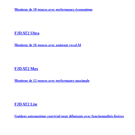
Moniteur de 10 pouces avec performance économique
FJD AT2 Ultra
Moniteur de 16 pouces avec assistant vocal AI
FJD AT2 Max
Moniteur de 12 pouces avec performance maximale
FJD AT2 Lite
Guidage automatique convivial pour débutants avec fonctionnalités légères