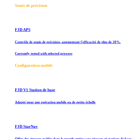
Semis de précision
FJD APS
Contrôle de semis de précision, augmentant l'efficacité de plus de 20%.
Currently tested with selected growers
Configuration mobile
FJD V1 Station de base
Adapté pour une opération mobile ou de petite échelle
FJD StarNav
Offre des signaux stables dans le monde entier sans réseaux ni stations de base