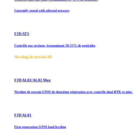
Currently tested with selected growers
FJD ATS
Contrôle par sections, économisant 10-15% de pesticides
Niveling de terrain 3D
FJD AL02/AL02 Max
Niveling de terrain GNSS de deuxième génération avec contrôle dual-RTK et mise
FJD AL01
First-generation GNSS land leveling