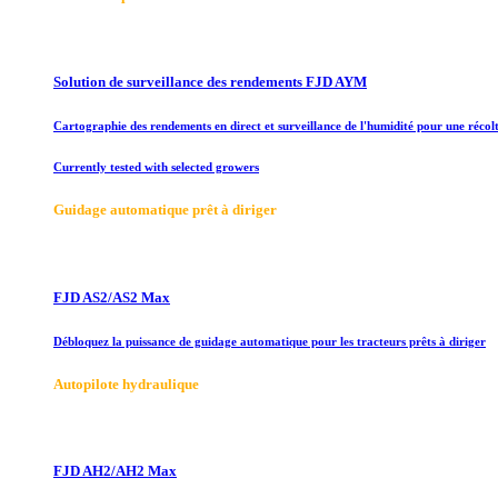
Solution de surveillance des rendements FJD AYM
Cartographie des rendements en direct et surveillance de l'humidité pour une récolt
Currently tested with selected growers
Guidage automatique prêt à diriger
FJD AS2/AS2 Max
Débloquez la puissance de guidage automatique pour les tracteurs prêts à diriger
Autopilote hydraulique
FJD AH2/AH2 Max