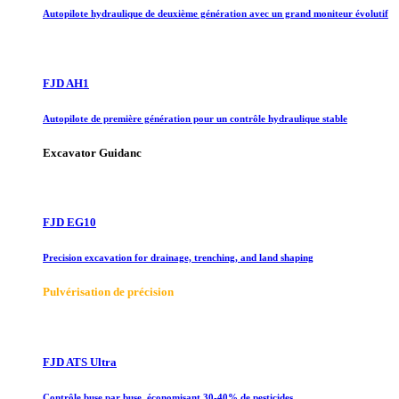
Autopilote hydraulique de deuxième génération avec un grand moniteur évolutif
FJD AH1
Autopilote de première génération pour un contrôle hydraulique stable
Excavator Guidanc
FJD EG10
Precision excavation for drainage, trenching, and land shaping
Pulvérisation de précision
FJD ATS Ultra
Contrôle buse par buse, économisant 30-40% de pesticides