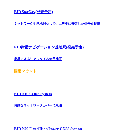
FJD StarNav(発売予定)
ネットワークや基地局なしで、世界中に安定した信号を提供
FJD衛星ナビゲーション基地局(発売予定)
衛星によるリアルタイム信号補正
固定マウント
FJD N10 CORS System
良好なネットワークカバーに最適
FJD N20 Fixed High Power GNSS Station