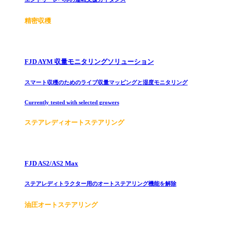
精密収穫
FJD AYM 収量モニタリングソリューション
スマート収穫のためのライブ収量マッピングと湿度モニタリング
Currently tested with selected growers
ステアレディオートステアリング
FJD AS2/AS2 Max
ステアレディトラクター用のオートステアリング機能を解除
油圧オートステアリング