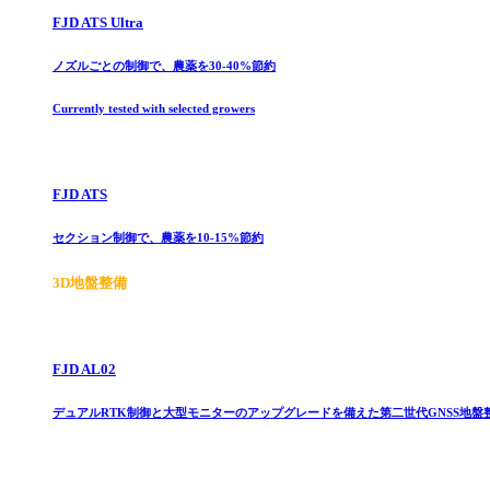
FJD ATS Ultra
ノズルごとの制御で、農薬を30-40%節約
Currently tested with selected growers
FJD ATS
セクション制御で、農薬を10-15%節約
3D地盤整備
FJD AL02
デュアルRTK制御と大型モニターのアップグレードを備えた第二世代GNSS地盤