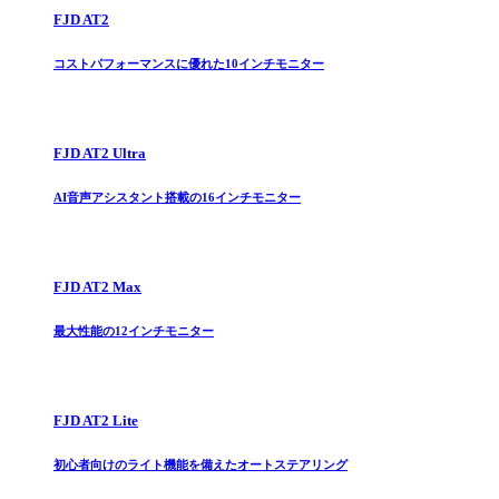
FJD AT2
コストパフォーマンスに優れた10インチモニター
FJD AT2 Ultra
AI音声アシスタント搭載の16インチモニター
FJD AT2 Max
最大性能の12インチモニター
FJD AT2 Lite
初心者向けのライト機能を備えたオートステアリング