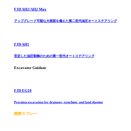
FJD AH2/AH2 Max
アップグレード可能な大画面を備えた第二世代油圧オートステアリング
FJD AH1
安定した油圧制御のための第一世代オートステアリング
Excavator Guidanc
FJD EG10
Precision excavation for drainage, trenching, and land shaping
精密スプレー