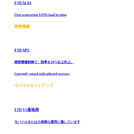
FJD AL01
First-generation GNSS land leveling
精密播種
FJD APS
精密播種制御で、効率を20%以上向上。
Currently tested with selected growers
モバイルセットアップ
FJD V1基地局
モバイルまたは小規模な運用に適しています