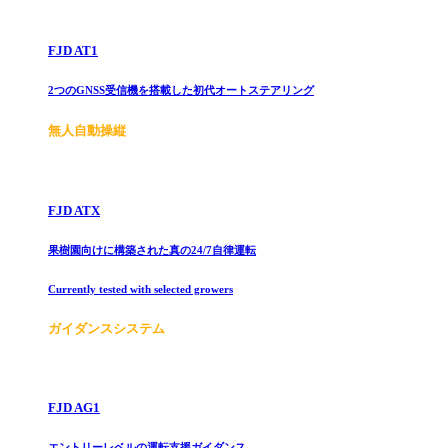
FJD AT1
2つのGNSS受信機を搭載した初代オートステアリング
無人自動操縦
FJD ATX
果樹園向けに構築された真の24/7自律運転
Currently tested with selected growers
ガイダンスシステム
FJD AG1
エントリーレベルの運転支援ガイダンス