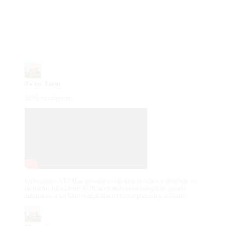
Twins' Farm
12.6k suscriptores
FJDynamics AT2 Max muestra una instalación clara y detallada en
un tractor John Deere 5720, acercando la tecnología de guiado
automático a las labores agrícolas de forma práctica y accesible.