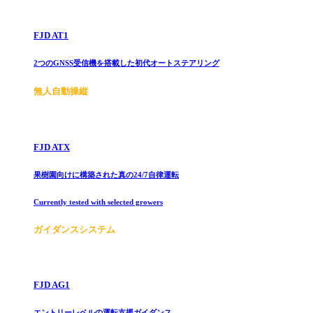
FJD AT1
2つのGNSS受信機を搭載した初代オートステアリング
無人自動操縦
FJD ATX
果樹園向けに構築された真の24/7自律運転
Currently tested with selected growers
ガイダンスシステム
FJD AG1
エントリーレベルの運転支援ガイダンス