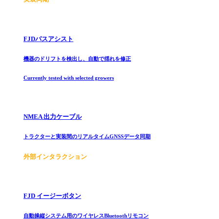
FJDパスアシスト
機器のドリフトを検出し、自動で揺れを修正
Currently tested with selected growers
NMEA 出力ケーブル
トラクターと実装間のリアルタイムGNSSデータ同期
外部インタラクション
FJD イージーボタン
自動操縦システム用のワイヤレスBluetoothリモコン