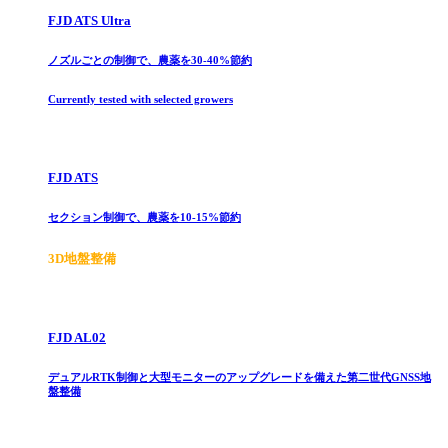
FJD ATS Ultra
ノズルごとの制御で、農薬を30-40%節約
Currently tested with selected growers
FJD ATS
セクション制御で、農薬を10-15%節約
3D地盤整備
FJD AL02
デュアルRTK制御と大型モニターのアップグレードを備えた第二世代GNSS地
盤整備