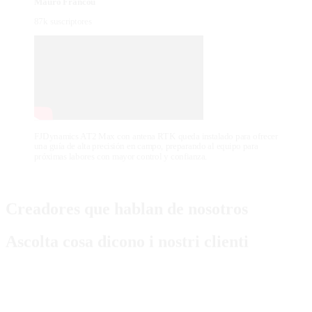
Mauro Francou
87k suscriptores
FJDynamics AT2 Max con antena RTK queda instalado para ofrecer
una guía de alta precisión en campo, preparando al equipo para
próximas labores con mayor control y confianza.
Creadores que hablan de nosotros
Ascolta cosa dicono i nostri clienti