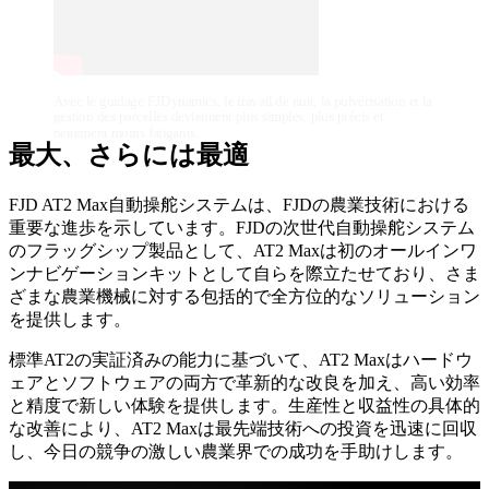
Avec le guidage FJDynamics, le travail de nuit, la pulvérisation et la
gestion des parcelles deviennent plus simples, plus précis et
nettement moins fatigants.
最大、さらには最適
FJD AT2 Max自動操舵システムは、FJDの農業技術における
重要な進歩を示しています。FJDの次世代自動操舵システム
のフラッグシップ製品として、AT2 Maxは初のオールインワ
ンナビゲーションキットとして自らを際立たせており、さま
ざまな農業機械に対する包括的で全方位的なソリューション
を提供します。
標準AT2の実証済みの能力に基づいて、AT2 Maxはハードウ
ェアとソフトウェアの両方で革新的な改良を加え、高い効率
と精度で新しい体験を提供します。生産性と収益性の具体的
な改善により、AT2 Maxは最先端技術への投資を迅速に回収
し、今日の競争の激しい農業界での成功を手助けします。