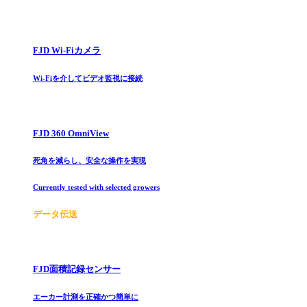
FJD Wi-Fiカメラ
Wi-Fiを介してビデオ監視に接続
FJD 360 OmniView
死角を減らし、安全な操作を実現
Currently tested with selected growers
データ伝送
FJD面積記録センサー
エーカー計測を正確かつ簡単に