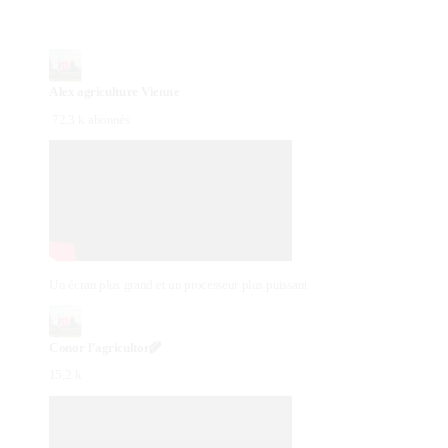
Alex agriculture Vienne
72,3 k abonnés
Un écran plus grand et un processeur plus puissant
Conor l’agricultor🌾
15,2 k