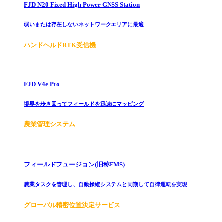
FJD N20 Fixed High Power GNSS Station
弱いまたは存在しないネットワークエリアに最適
ハンドヘルドRTK受信機
FJD V4e Pro
境界を歩き回ってフィールドを迅速にマッピング
農業管理システム
フィールドフュージョン(旧称FMS)
農業タスクを管理し、自動操縦システムと同期して自律運転を実現
グローバル精密位置決定サービス