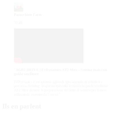
Paracchino Farm
32.4k
"
AGRI-DRIVE | FJDynamics AT2 Max – Semina mais con
guida satellitare
FJDynamics è un’azienda agritech specializzata in robotica e
precision farming. In questo episodio testiamo la guida satellitare
AT2 Max durante la preparazione del letto di semina per il mais,
utilizzando un roter da 5 metri."
Ils en parlent