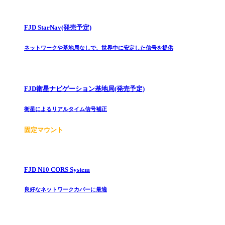
FJD StarNav(発売予定)
ネットワークや基地局なしで、世界中に安定した信号を提供
FJD衛星ナビゲーション基地局(発売予定)
衛星によるリアルタイム信号補正
固定マウント
FJD N10 CORS System
良好なネットワークカバーに最適