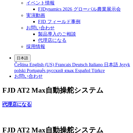
イベント情報
FJDynamics 2026 グローバル農業展示会
実演動画
FJD フィールド事例
お問い合わせ
製品導入のご相談
代理店になる
採用情報
日本語
Čeština
English (US)
Français
Deutsch
Italiano
日本語
Język
polski
Português
русский язык
Español
Türkçe
お問い合わせ
FJD AT2 Max
自動操舵システム
代理店になる
FJD AT2 Max
自動操舵システム