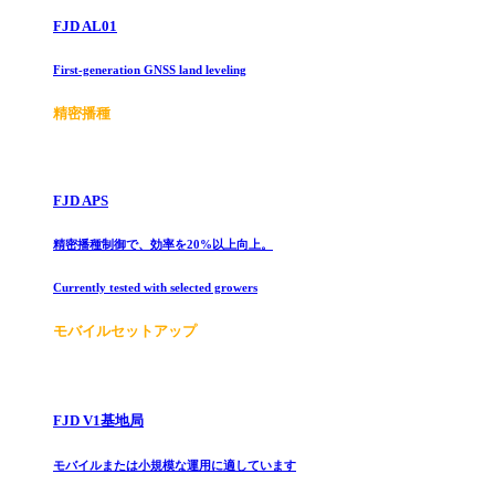
FJD AL01
First-generation GNSS land leveling
精密播種
FJD APS
精密播種制御で、効率を20%以上向上。
Currently tested with selected growers
モバイルセットアップ
FJD V1基地局
モバイルまたは小規模な運用に適しています