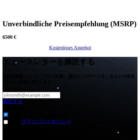
畑が石だらけで困ってます。【FJD自動操舵システム
AT2MAX】
Unverbindliche Preisempfehlung (MSRP)
6500 €
Kostenloses Angebot​​​​​​​​​​​​​​
ニュースレターを購読する
当社の最新ニュース、ブログ記事、 製品アップデートを、 あなたの受信
トレイへ直接お届けします。
購読する
購読先
*
農業 - ウェブニュースレター (0)
私は
プライバシーポリシー
に同意し、入力したメールア
ドレスでFJDynamicsからのニュースおよびメールによる最新
情報を受け取ることに同意します。