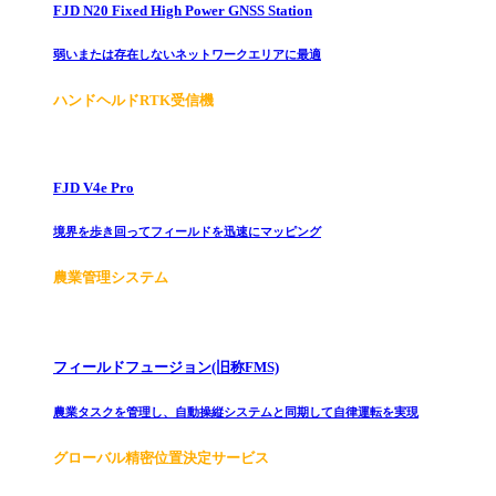
FJD N20 Fixed High Power GNSS Station
弱いまたは存在しないネットワークエリアに最適
ハンドヘルドRTK受信機
FJD V4e Pro
境界を歩き回ってフィールドを迅速にマッピング
農業管理システム
フィールドフュージョン(旧称FMS)
農業タスクを管理し、自動操縦システムと同期して自律運転を実現
グローバル精密位置決定サービス