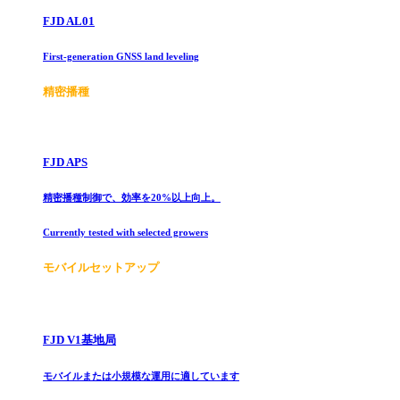
FJD AL01
First-generation GNSS land leveling
精密播種
FJD APS
精密播種制御で、効率を20%以上向上。
Currently tested with selected growers
モバイルセットアップ
FJD V1基地局
モバイルまたは小規模な運用に適しています