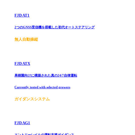
FJD AT1
2つのGNSS受信機を搭載した初代オートステアリング
無人自動操縦
FJD ATX
果樹園向けに構築された真の24/7自律運転
Currently tested with selected growers
ガイダンスシステム
FJD AG1
エントリーレベルの運転支援ガイダンス