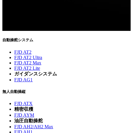
ご購読ありがとうございます！
今後、最新ニュースをお届けします。
自動操舵システム
FJD AT2
FJD AT2 Ultra
FJD AT2 Max
FJD AT2 Lite
ガイダンスシステム
FJD AG1
無人自動操縦
FJD ATX
精密収穫
FJD AYM
油圧自動操舵
FJD AH2/AH2 Max
FJD AH1