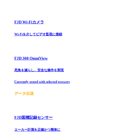
FJD Wi-Fiカメラ
Wi-Fiを介してビデオ監視に接続
FJD 360 OmniView
死角を減らし、安全な操作を実現
Currently tested with selected growers
データ伝送
FJD面積記録センサー
エーカー計測を正確かつ簡単に