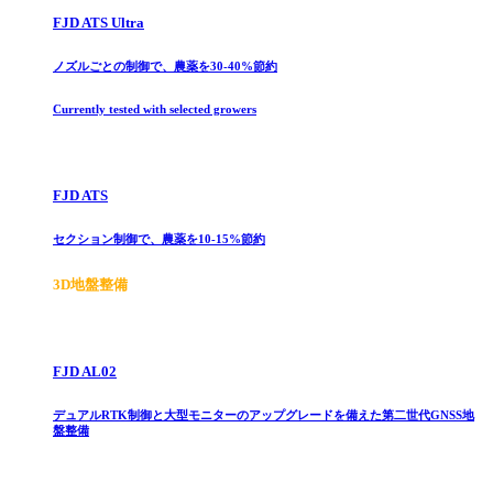
FJD ATS Ultra
ノズルごとの制御で、農薬を30-40%節約
Currently tested with selected growers
FJD ATS
セクション制御で、農薬を10-15%節約
3D地盤整備
FJD AL02
デュアルRTK制御と大型モニターのアップグレードを備えた第二世代GNSS地
盤整備