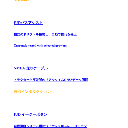
FJDパスアシスト
機器のドリフトを検出し、自動で揺れを修正
Currently tested with selected growers
NMEA 出力ケーブル
トラクターと実装間のリアルタイムGNSSデータ同期
外部インタラクション
FJD イージーボタン
自動操縦システム用のワイヤレスBluetoothリモコン