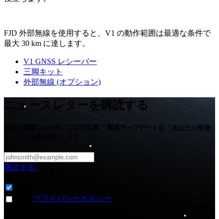
FJD 外部無線を使用すると、V1 の動作範囲は最適な条件で
最大 30 km に達します。
V1 GNSS レシーバー
三脚キット
外部無線 (オプション)
ニュースレターを購読する
当社の最新ニュース、ブログ記事、 製品アップデートを、 あなたの受信
トレイへ直接お届けします。
購読する
購読先
*
農業 - ウェブニュースレター (0)
私は
プライバシーポリシー
に同意し、入力したメールア
ドレスでFJDynamicsからのニュースおよびメールによる最新
情報を受け取ることに同意します。