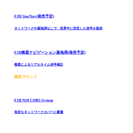
FJD StarNav(発売予定)
ネットワークや基地局なしで、世界中に安定した信号を提供
FJD衛星ナビゲーション基地局(発売予定)
衛星によるリアルタイム信号補正
固定マウント
FJD N10 CORS System
良好なネットワークカバーに最適