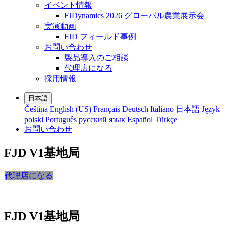
イベント情報
FJDynamics 2026 グローバル農業展示会
実演動画
FJD フィールド事例
お問い合わせ
製品導入のご相談
代理店になる
採用情報
日本語
Čeština
English (US)
Français
Deutsch
Italiano
日本語
Język
polski
Português
русский язык
Español
Türkçe
お問い合わせ
FJD V1
基地局
代理店になる
FJD V1
基地局