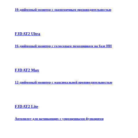
10-дюймовый монитор с экономичным производительностью
FJD AT2 Ultra
16-дюймовый монитор с голосовым помощником на базе ИИ
FJD AT2 Max
12-дюймовый монитор с максимальной производительностью
FJD AT2 Lite
Автопилот для начинающих с упрощенными функциями