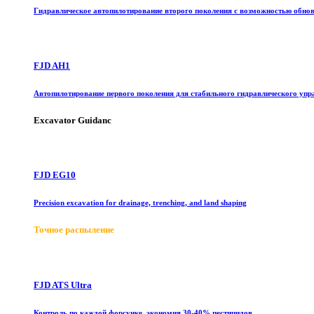
Гидравлическое автопилотирование второго поколения с возможностью обно
FJD AH1
Автопилотирование первого поколения для стабильного гидравлического упр
Excavator Guidanc
FJD EG10
Precision excavation for drainage, trenching, and land shaping
Точное распыление
FJD ATS Ultra
Контроль по каждой форсунке, экономия 30-40% пестицидов