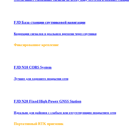
FJD База станции спутниковой навигации
Коррекция сигналов в реальном времени через спутники
Фиксированное крепление
FJD N10 CORS System
Лучшее для хорошего покрытия сети
FJD N20 Fixed High Power GNSS Station
Идеально для районов с слабым или отсутствующим покрытием сети
Портативный RTK приемник