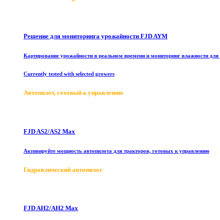
Решение для мониторинга урожайности FJD AYM
Картирование урожайности в реальном времени и мониторинг влажности для
Currently tested with selected growers
Автопилот, готовый к управлению
FJD AS2/AS2 Max
Активируйте мощность автопилота для тракторов, готовых к управлению
Гидравлический автопилот
FJD AH2/AH2 Max