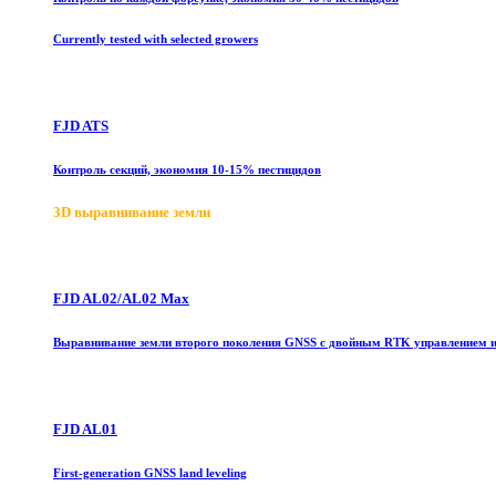
Currently tested with selected growers
FJD ATS
Контроль секций, экономия 10-15% пестицидов
3D выравнивание земли
FJD AL02/AL02 Max
Выравнивание земли второго поколения GNSS с двойным RTK управлением 
FJD AL01
First-generation GNSS land leveling