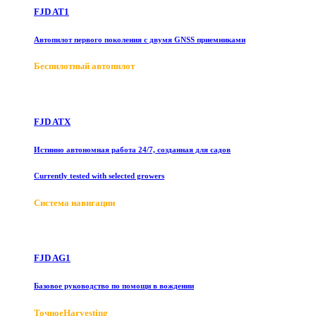
FJD AT1
Автопилот первого поколения с двумя GNSS приемниками
Беспилотный автопилот
FJD ATX
Истинно автономная работа 24/7, созданная для садов
Currently tested with selected growers
Система навигации
FJD AG1
Базовое руководство по помощи в вождении
ТочноеHarvesting