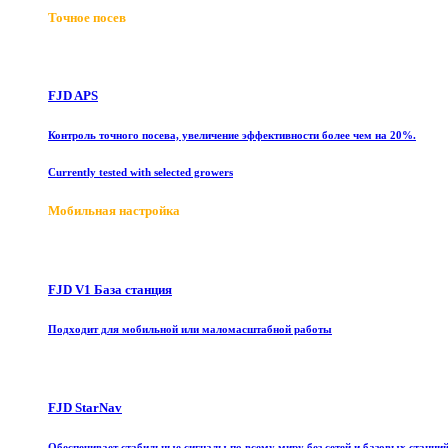
Точное посев
FJD APS
Контроль точного посева, увеличение эффективности более чем на 20%.
Currently tested with selected growers
Мобильная настройка
FJD V1 База станция
Подходит для мобильной или маломасштабной работы
FJD StarNav
Обеспечивает стабильные сигналы по всему миру без сетей и базовых станци