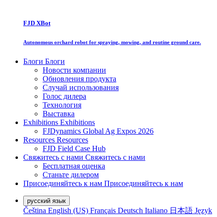
FJD XBot
Autonomous orchard robot for spraying, mowing, and routine ground care.
Блоги
Блоги
Новости компании
Обновления продукта
Случай использования
Голос дилера
Технология
Выставка
Exhibitions
Exhibitions
FJDynamics Global Ag Expos 2026
Resources
Resources
FJD Field Case Hub
Свяжитесь с нами
Свяжитесь с нами
Бесплатная оценка
Станьте дилером
Присоединяйтесь к нам
Присоединяйтесь к нам
русский язык
Čeština
English (US)
Français
Deutsch
Italiano
日本語
Język