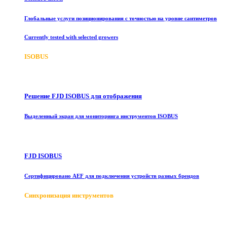
Глобальные услуги позиционирования с точностью на уровне сантиметров
Currently tested with selected growers
ISOBUS
Решение FJD ISOBUS для отображения
Выделенный экран для мониторинга инструментов ISOBUS
FJD ISOBUS
Сертифицировано AEF для подключения устройств разных брендов
Синхронизация инструментов