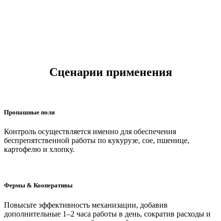
Недорогое обновление
Сценарии применения
Поддержите модернизацию большинства навесного
оборудования и старых тракторов без каких-либо
модификаций машины по низкой цене, обеспечивая
интеллектуальное управление вашей техникой без
дорогостоящих замен.
Пропашные поля
Контроль осуществляется именно для обеспечения
беспрепятственной работы по кукурузе, сое, пшенице,
картофелю и хлопку.
Фермы & Кооперативы
Повысьте эффективность механизации, добавив
дополнительные 1–2 часа работы в день, сократив расходы и