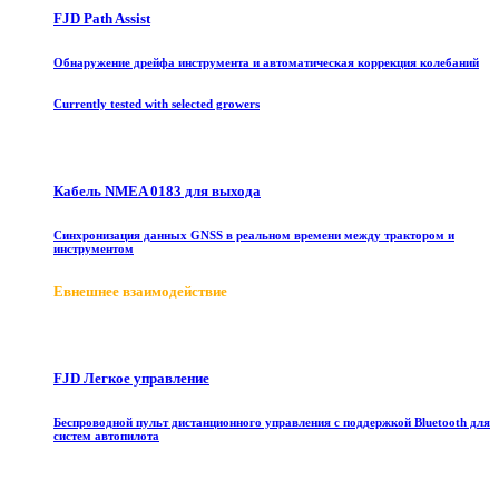
FJD Path Assist
Обнаружение дрейфа инструмента и автоматическая коррекция колебаний
Currently tested with selected growers
Кабель NMEA 0183 для выхода
Синхронизация данных GNSS в реальном времени между трактором и
инструментом
E
внешнее взаимодействие
FJD Легкое управление
Беспроводной пульт дистанционного управления с поддержкой Bluetooth для
систем автопилота