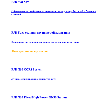
FJD StarNav
Обеспечивает стабильные сигналы по всему миру без сетей и базовых
станций
FJD База станции спутниковой навигации
Коррекция сигналов в реальном времени через спутники
Фиксированное крепление
FJD N10 CORS System
Лучшее для хорошего покрытия сети
FJD N20 Fixed High Power GNSS Station