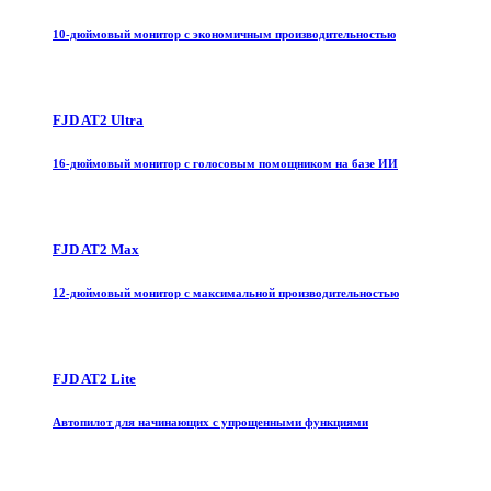
10-дюймовый монитор с экономичным производительностью
FJD AT2 Ultra
16-дюймовый монитор с голосовым помощником на базе ИИ
FJD AT2 Max
12-дюймовый монитор с максимальной производительностью
FJD AT2 Lite
Автопилот для начинающих с упрощенными функциями