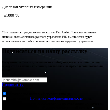
Диапазон угловых измерений
±1000 °/с
*Эти параметры предназначены только для Path Assist. При использовании с
системой автоматического рулевого управления FJD вместо этого будут
использоваться настройки системы автоматического рулевого управления.
Подписаться на нашу рассылку
Получайте все последние новости, сообщения в блоге и обновления
продуктов от нашей компании, доставляемые прямо в ваш почтовый
ящик.
Подписаться
Подписаться на
*
Сельское хозяйство - Веб-рассылка (0)
Я согласен с
Политика конфиденциальности
и на
получение новостей и обновлений по электронной почте от
FJDynamics на указанный адрес электронной почты.