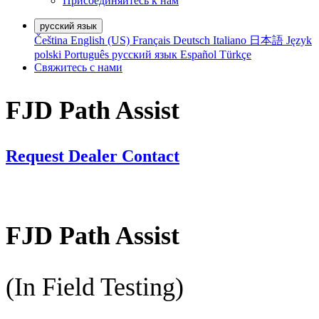
Присоединяйтесь к нам
русский язык
Čeština
English (US)
Français
Deutsch
Italiano
日本語
Język
polski
Português
русский язык
Español
Türkçe
Свяжитесь с нами
FJD Path Assist
Request Dealer Contact
FJD Path Assist
(In Field Testing)