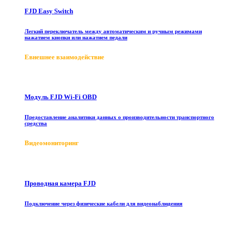
FJD Easy Switch
Легкий переключатель между автоматическим и ручным режимами
нажатием кнопки или нажатием педали
E
внешнее взаимодействие
Модуль FJD Wi-Fi OBD
Предоставление аналитики данных о производительности транспортного
средства
Видеомониторинг
Проводная камера FJD
Подключение через физические кабели для видеонаблюдения