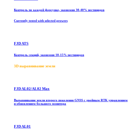
Контроль по каждой форсунке, экономия 30-40% пестицидов
Currently tested with selected growers
FJD ATS
Контроль секций, экономия 10-15% пестицидов
3D выравнивание земли
FJD AL02/AL02 Max
Выравнивание земли второго поколения GNSS с двойным RTK управлением
и обновлением большого монитора
FJD AL01