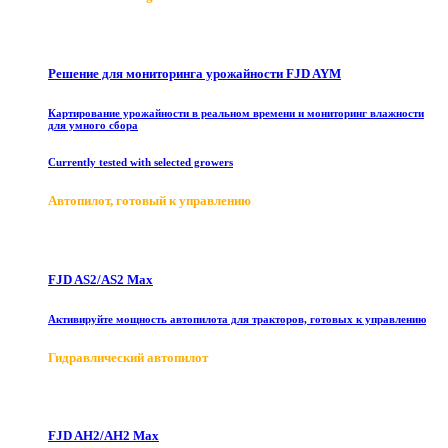
Решение для мониторинга урожайности FJD AYM
Картирование урожайности в реальном времени и мониторинг влажности
для умного сбора
Currently tested with selected growers
Автопилот, готовый к управлению
FJD AS2/AS2 Max
Активируйте мощность автопилота для тракторов, готовых к управлению
Гидравлический автопилот
FJD AH2/AH2 Max