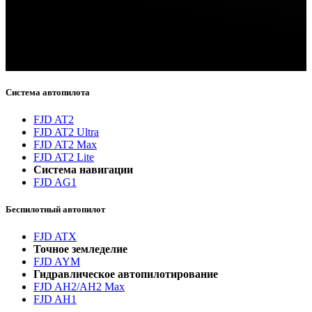
Спасибо за подписку!
Теперь вы будете получать информацию о последних
новостях.
Система автопилота
FJD AT2
FJD AT2 Ultra
FJD AT2 Max
FJD AT2 Lite
Система навигации
FJD AG1
Беспилотный автопилот
FJD ATX
Точное земледелие
FJD AYM
Гидравлическое автопилотирование
FJD AH2/AH2 Max
FJD AH1