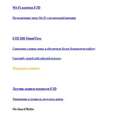
Wi-Fi камера FJD
Подключение через Wi-Fi для видеонаблюдения
FJD 360 OmniView
Сократите слепые зоны и обеспечьте более безопасную работу
Currently tested with selected growers
Передача данных
Датчик записи площади FJD
Упрощение и точность подсчета акров
Orchard Robo