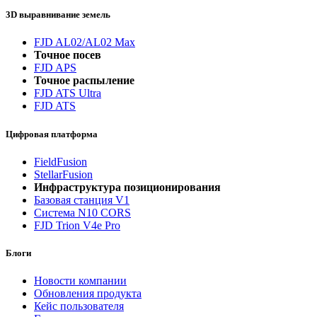
3D выравнивание земель
FJD AL02/AL02 Max
Точное посев
FJD APS
Точное распыление
FJD ATS Ultra
FJD ATS
Цифровая платформа
FieldFusion
StellarFusion
Инфраструктура позиционирования
Базовая станция V1
Система N10 CORS
FJD Trion V4e Pro
Блоги
Новости компании
Обновления продукта
Кейс пользователя