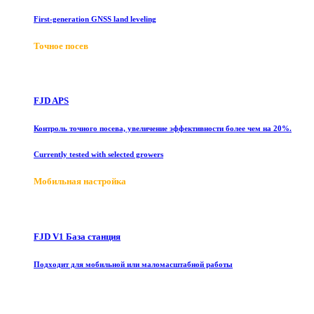
First-generation GNSS land leveling
Точное посев
FJD APS
Контроль точного посева, увеличение эффективности более чем на 20%.
Currently tested with selected growers
Мобильная настройка
FJD V1 База станция
Подходит для мобильной или маломасштабной работы