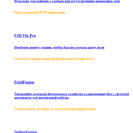
Идеально для районов с слабым или отсутствующим покрытием сети
Портативный RTK приемник
FJD V4e Pro
Пройдите вокруг границ, чтобы быстро создать карту поля
Система управления фермерским хозяйством
FieldFusion
Управляйте задачами фермерского хозяйства и синхронизируйте с системой
автопилота для автономной работы
Глобальные точные услуги позиционирования
StellarFusion