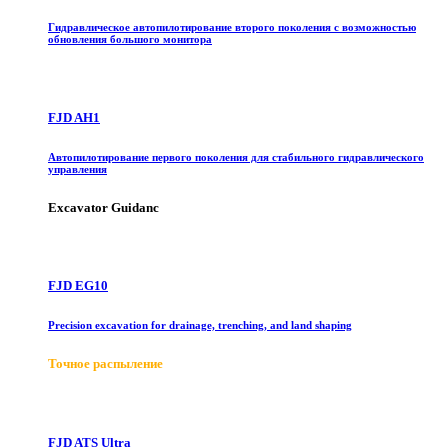
Гидравлическое автопилотирование второго поколения с возможностью
обновления большого монитора
FJD AH1
Автопилотирование первого поколения для стабильного гидравлического
управления
Excavator Guidanc
FJD EG10
Precision excavation for drainage, trenching, and land shaping
Точное распыление
FJD ATS Ultra