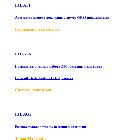
FJD AT1
Автопилот первого поколения с двумя GNSS приемниками
Беспилотный автопилот
FJD ATX
Истинно автономная работа 24/7, созданная для садов
Currently tested with selected growers
Система навигации
FJD AG1
Базовое руководство по помощи в вождении
ТочноеHarvesting