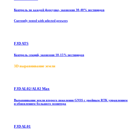
Контроль по каждой форсунке, экономия 30-40% пестицидов
Currently tested with selected growers
FJD ATS
Контроль секций, экономия 10-15% пестицидов
3D выравнивание земли
FJD AL02/AL02 Max
Выравнивание земли второго поколения GNSS с двойным RTK управлением
и обновлением большого монитора
FJD AL01