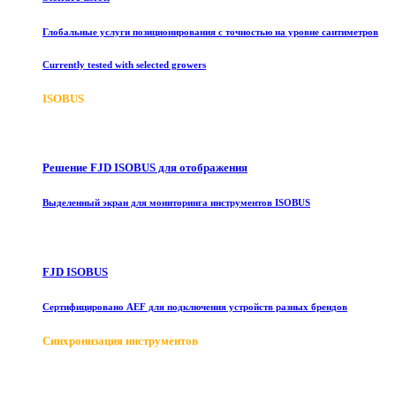
Глобальные услуги позиционирования с точностью на уровне сантиметров
Currently tested with selected growers
ISOBUS
Решение FJD ISOBUS для отображения
Выделенный экран для мониторинга инструментов ISOBUS
FJD ISOBUS
Сертифицировано AEF для подключения устройств разных брендов
Синхронизация инструментов