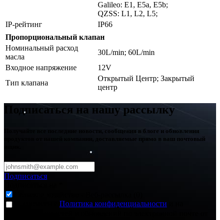
Galileo: E1, E5a, E5b;
QZSS: L1, L2, L5;
IP-рейтинг
IP66
Пропорциональный клапан
Номинальный расход
30L/min; 60L/min
масла
Входное напряжение
12V
Открытый Центр; Закрытый
Тип клапана
центр
Подписаться на нашу рассылку
Получайте все последние новости, сообщения в блоге и обновления
продуктов от нашей компании, доставляемые прямо в ваш почтовый
ящик.
Подписаться
Подписаться на
*
Сельское хозяйство - Веб-рассылка (0)
Я согласен с
Политика конфиденциальности
и на
получение новостей и обновлений по электронной почте от