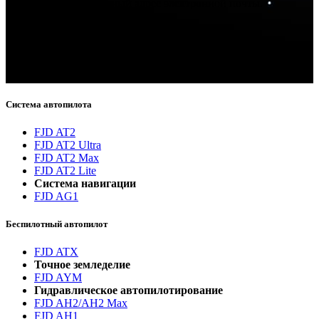
FJDynamics на указанный адрес электронной почты.
Спасибо за подписку!
Теперь вы будете получать информацию о последних
новостях.
Система автопилота
FJD AT2
FJD AT2 Ultra
FJD AT2 Max
FJD AT2 Lite
Система навигации
FJD AG1
Беспилотный автопилот
FJD ATX
Точное земледелие
FJD AYM
Гидравлическое автопилотирование
FJD AH2/AH2 Max
FJD AH1