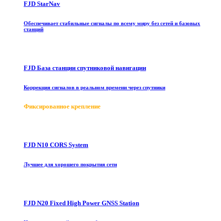
FJD StarNav
Обеспечивает стабильные сигналы по всему миру без сетей и базовых
станций
FJD База станции спутниковой навигации
Коррекция сигналов в реальном времени через спутники
Фиксированное крепление
FJD N10 CORS System
Лучшее для хорошего покрытия сети
FJD N20 Fixed High Power GNSS Station