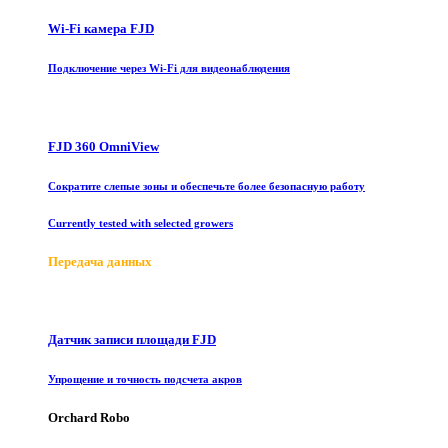
Wi-Fi камера FJD
Подключение через Wi-Fi для видеонаблюдения
FJD 360 OmniView
Сократите слепые зоны и обеспечьте более безопасную работу
Currently tested with selected growers
Передача данных
Датчик записи площади FJD
Упрощение и точность подсчета акров
Orchard Robo