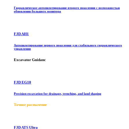
Гидравлическое автопилотирование второго поколения с возможностью
обновления большого монитора
FJD AH1
Автопилотирование первого поколения для стабильного гидравлического
управления
Excavator Guidanc
FJD EG10
Precision excavation for drainage, trenching, and land shaping
Точное распыление
FJD ATS Ultra