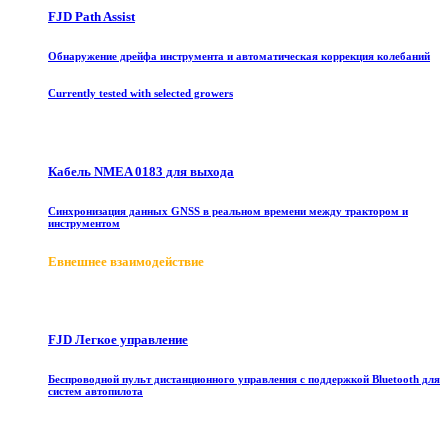
FJD Path Assist
Обнаружение дрейфа инструмента и автоматическая коррекция колебаний
Currently tested with selected growers
Кабель NMEA 0183 для выхода
Синхронизация данных GNSS в реальном времени между трактором и
инструментом
E
внешнее взаимодействие
FJD Легкое управление
Беспроводной пульт дистанционного управления с поддержкой Bluetooth для
систем автопилота