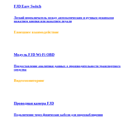
FJD Easy Switch
Легкий переключатель между автоматическим и ручным режимами
нажатием кнопки или нажатием педали
E
внешнее взаимодействие
Модуль FJD Wi-Fi OBD
Предоставление аналитики данных о производительности транспортного
средства
Видеомониторинг
Проводная камера FJD
Подключение через физические кабели для видеонаблюдения