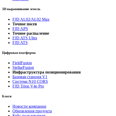
3D выравнивание земель
FJD AL02/AL02 Max
Точное посев
FJD APS
Точное распыление
FJD ATS Ultra
FJD ATS
Цифровая платформа
FieldFusion
StellarFusion
Инфраструктура позиционирования
Базовая станция V1
Система N10 CORS
FJD Trion V4e Pro
Блоги
Новости компании
Обновления продукта
Кейс пользователя