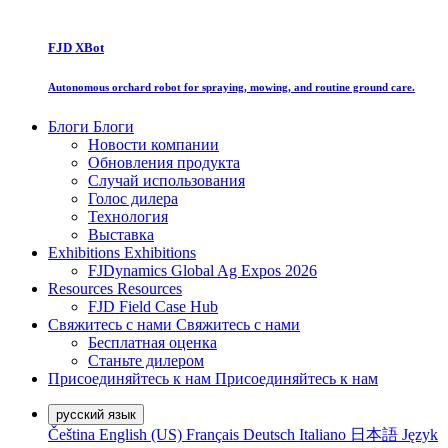
FJD XBot
Autonomous orchard robot for spraying, mowing, and routine ground care.
Блоги
Блоги
Новости компании
Обновления продукта
Случай использования
Голос дилера
Технология
Выставка
Exhibitions
Exhibitions
FJDynamics Global Ag Expos 2026
Resources
Resources
FJD Field Case Hub
Свяжитесь с нами
Свяжитесь с нами
Бесплатная оценка
Станьте дилером
Присоединяйтесь к нам
Присоединяйтесь к нам
русский язык
Čeština
English (US)
Français
Deutsch
Italiano
日本語
Język