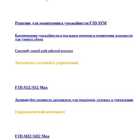
Решение для мониторинга урожайности FJD AYM
Картирование урожайности в реальном времени и мониторинг влажности
для умного сбора
Currently tested with selected growers
Автопилот, готовый к управлению
FJD AS2/AS2 Max
Активируйте мощность автопилота для тракторов, готовых к управлению
Гидравлический автопилот
FJD AH2/AH2 Max