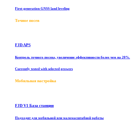
First-generation GNSS land leveling
Точное посев
FJD APS
Контроль точного посева, увеличение эффективности более чем на 20%.
Currently tested with selected growers
Мобильная настройка
FJD V1 База станция
Подходит для мобильной или маломасштабной работы