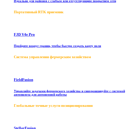
Идеально для районов с слабым или отсутствующим покрытием сети
Портативный RTK приемник
FJD V4e Pro
Пройдите вокруг границ, чтобы быстро создать карту поля
Система управления фермерским хозяйством
FieldFusion
Управляйте задачами фермерского хозяйства и синхронизируйте с системой
автопилота для автономной работы
Глобальные точные услуги позиционирования
StellarFusion