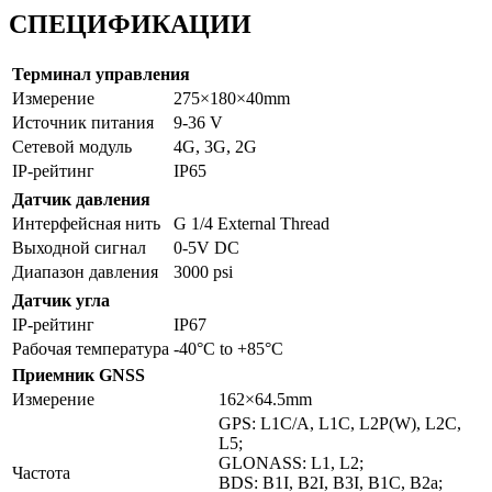
СПЕЦИФИКАЦИИ
Терминал управления
Измерение
275×180×40mm
Источник питания
9-36 V
Сетевой модуль
4G, 3G, 2G
IP-рейтинг
IP65
Датчик давления
Интерфейсная нить
G 1/4 External Thread
Выходной сигнал
0-5V DC
Диапазон давления
3000 psi
Датчик угла
IP-рейтинг
IP67
Рабочая температура
-40°C to +85°C
Приемник GNSS
Измерение
162×64.5mm
GPS: L1C/A, L1C, L2P(W), L2C,
L5;
GLONASS: L1, L2;
Частота
BDS: B1I, B2I, B3I, B1C, B2a;