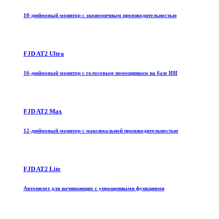
10-дюймовый монитор с экономичным производительностью
FJD AT2 Ultra
16-дюймовый монитор с голосовым помощником на базе ИИ
FJD AT2 Max
12-дюймовый монитор с максимальной производительностью
FJD AT2 Lite
Автопилот для начинающих с упрощенными функциями