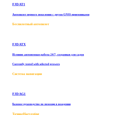
FJD AT1
Автопилот первого поколения с двумя GNSS приемниками
Беспилотный автопилот
FJD ATX
Истинно автономная работа 24/7, созданная для садов
Currently tested with selected growers
Система навигации
FJD AG1
Базовое руководство по помощи в вождении
ТочноеHarvesting