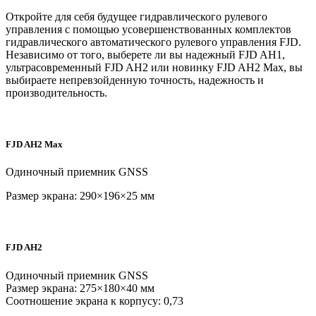
Откройте для себя будущее гидравлического рулевого
управления с помощью усовершенствованных комплектов
гидравлического автоматического рулевого управления FJD.
Независимо от того, выберете ли вы надежный FJD AH1,
ультрасовременный FJD AH2 или новинку FJD AH2 Max, вы
выбираете непревзойденную точность, надежность и
производительность.
FJD AH2 Max
Одиночный приемник GNSS
Размер экрана: 290×196×25 мм
FJD AH2
Одиночный приемник GNSS
Размер экрана: 275×180×40 мм
Соотношение экрана к корпусу: 0,73