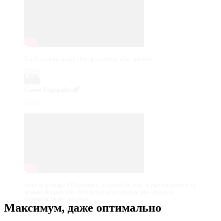
Un écran plus grand et un processeur plus puissant
Conor l’agricultor🌾
15,2 k
Avec le guidage FJDynamics, le travail de nuit, la pulvérisation et la
gestion des parcelles deviennent plus simples, plus précis et
nettement moins fatigants.
Максимум, даже оптимально