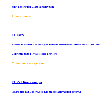
First-generation GNSS land leveling
Точное посев
FJD APS
Контроль точного посева, увеличение эффективности более чем на 20%.
Currently tested with selected growers
Мобильная настройка
FJD V1 База станция
Подходит для мобильной или маломасштабной работы