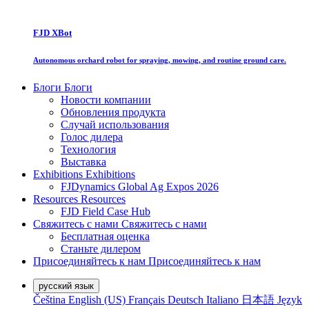
FJD XBot
Autonomous orchard robot for spraying, mowing, and routine ground care.
Блоги
Блоги
Новости компании
Обновления продукта
Случай использования
Голос дилера
Технология
Выставка
Exhibitions
Exhibitions
FJDynamics Global Ag Expos 2026
Resources
Resources
FJD Field Case Hub
Свяжитесь с нами
Свяжитесь с нами
Бесплатная оценка
Станьте дилером
Присоединяйтесь к нам
Присоединяйтесь к нам
русский язык
Čeština
English (US)
Français
Deutsch
Italiano
日本語
Język