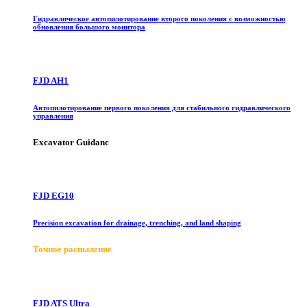
Гидравлическое автопилотирование второго поколения с возможностью
обновления большого монитора
FJD AH1
Автопилотирование первого поколения для стабильного гидравлического
управления
Excavator Guidanc
FJD EG10
Precision excavation for drainage, trenching, and land shaping
Точное распыление
FJD ATS Ultra