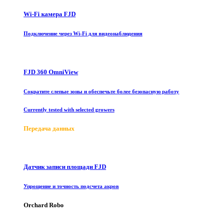
Wi-Fi камера FJD
Подключение через Wi-Fi для видеонаблюдения
FJD 360 OmniView
Сократите слепые зоны и обеспечьте более безопасную работу
Currently tested with selected growers
Передача данных
Датчик записи площади FJD
Упрощение и точность подсчета акров
Orchard Robo