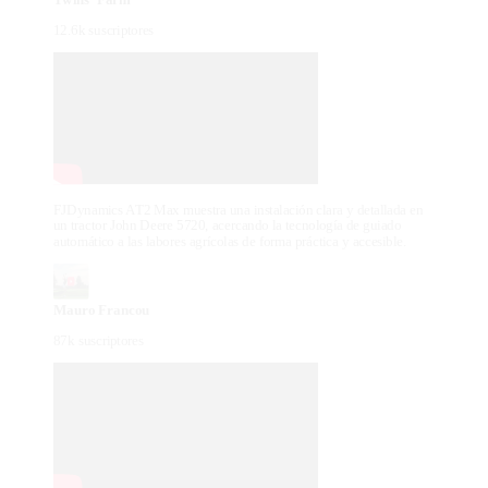
12.6k suscriptores
FJDynamics AT2 Max muestra una instalación clara y detallada en
un tractor John Deere 5720, acercando la tecnología de guiado
automático a las labores agrícolas de forma práctica y accesible.
Mauro Francou
87k suscriptores