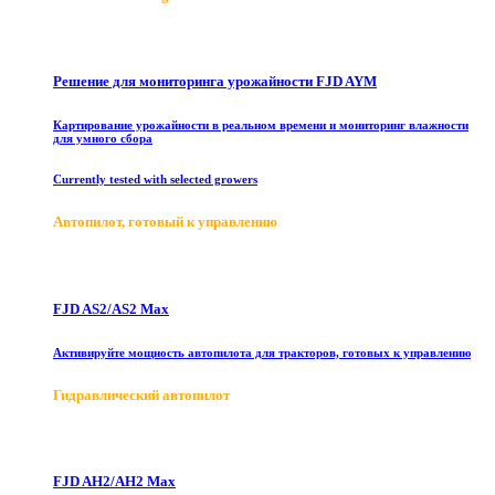
Решение для мониторинга урожайности FJD AYM
Картирование урожайности в реальном времени и мониторинг влажности
для умного сбора
Currently tested with selected growers
Автопилот, готовый к управлению
FJD AS2/AS2 Max
Активируйте мощность автопилота для тракторов, готовых к управлению
Гидравлический автопилот
FJD AH2/AH2 Max