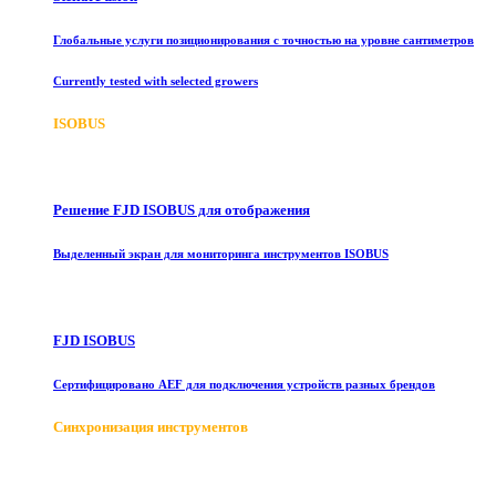
Глобальные услуги позиционирования с точностью на уровне сантиметров
Currently tested with selected growers
ISOBUS
Решение FJD ISOBUS для отображения
Выделенный экран для мониторинга инструментов ISOBUS
FJD ISOBUS
Сертифицировано AEF для подключения устройств разных брендов
Синхронизация инструментов