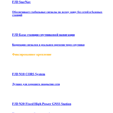
FJD StarNav
Обеспечивает стабильные сигналы по всему миру без сетей и базовых
станций
FJD База станции спутниковой навигации
Коррекция сигналов в реальном времени через спутники
Фиксированное крепление
FJD N10 CORS System
Лучшее для хорошего покрытия сети
FJD N20 Fixed High Power GNSS Station