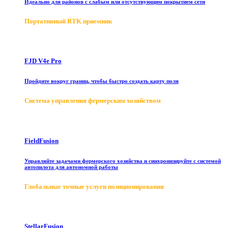
Идеально для районов с слабым или отсутствующим покрытием сети
Портативный RTK приемник
FJD V4e Pro
Пройдите вокруг границ, чтобы быстро создать карту поля
Система управления фермерским хозяйством
FieldFusion
Управляйте задачами фермерского хозяйства и синхронизируйте с системой
автопилота для автономной работы
Глобальные точные услуги позиционирования
StellarFusion