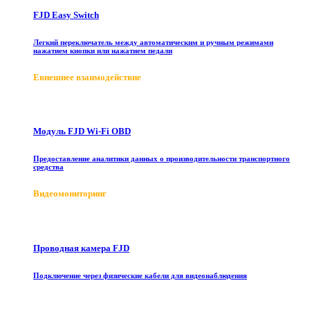
FJD Easy Switch
Легкий переключатель между автоматическим и ручным режимами
нажатием кнопки или нажатием педали
E
внешнее взаимодействие
Модуль FJD Wi-Fi OBD
Предоставление аналитики данных о производительности транспортного
средства
Видеомониторинг
Проводная камера FJD
Подключение через физические кабели для видеонаблюдения