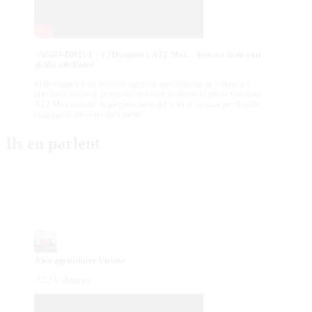
"
AGRI-DRIVE | FJDynamics AT2 Max – Semina mais con
guida satellitare
FJDynamics è un’azienda agritech specializzata in robotica e
precision farming. In questo episodio testiamo la guida satellitare
AT2 Max durante la preparazione del letto di semina per il mais,
utilizzando un roter da 5 metri."
Ils en parlent
Alex agriculture Vienne
72,3 k abonnés