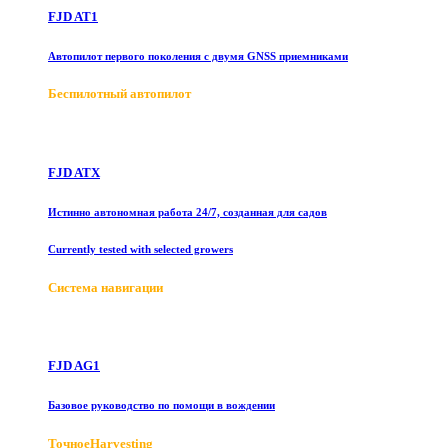
FJD AT1
Автопилот первого поколения с двумя GNSS приемниками
Беспилотный автопилот
FJD ATX
Истинно автономная работа 24/7, созданная для садов
Currently tested with selected growers
Система навигации
FJD AG1
Базовое руководство по помощи в вождении
ТочноеHarvesting