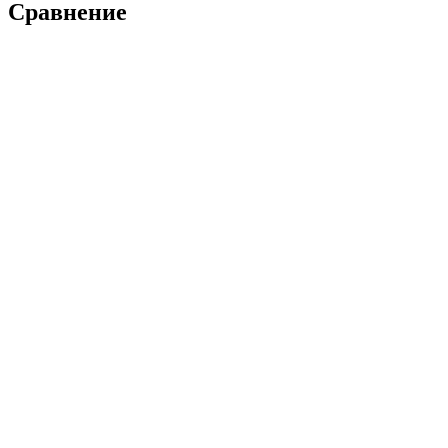
Сравнение
まーとんTV@國井米
28.8 k フォロワー