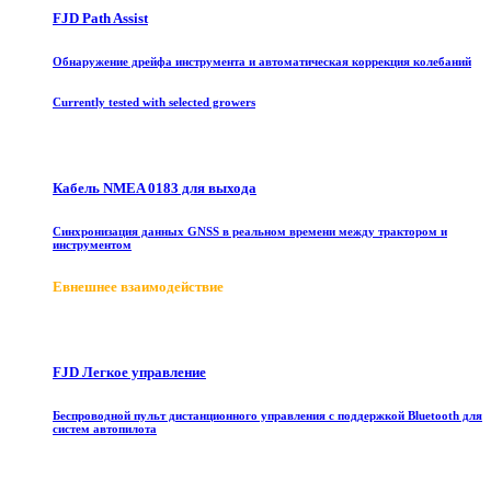
FJD Path Assist
Обнаружение дрейфа инструмента и автоматическая коррекция колебаний
Currently tested with selected growers
Кабель NMEA 0183 для выхода
Синхронизация данных GNSS в реальном времени между трактором и
инструментом
E
внешнее взаимодействие
FJD Легкое управление
Беспроводной пульт дистанционного управления с поддержкой Bluetooth для
систем автопилота