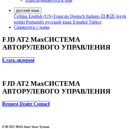
Присоединяйтесь к нам
русский язык
Čeština
English (US)
Français
Deutsch
Italiano
日本語
Język
polski
Português
русский язык
Español
Türkçe
Свяжитесь с нами
FJD AT2 Max
СИСТЕМА
АВТОРУЛЕВОГО УПРАВЛЕНИЯ
Стать дилером
FJD AT2 Max
СИСТЕМА
АВТОРУЛЕВОГО УПРАВЛЕНИЯ
Request Dealer Contact
FJD AT2 MAX Auto Steer System