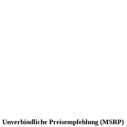
【自動運転】FJDのAT2MAX自動操舵システム取り付け 初
心者でも1人で取り付けられるか 40代米作り奮闘記
#613
土くれプリンセス さおりの暮らし
60.9 k フォロワー
畑が石だらけで困ってます。【FJD自動操舵システム
AT2MAX】
Unverbindliche Preisempfehlung (MSRP)