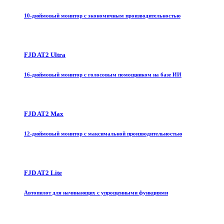
10-дюймовый монитор с экономичным производительностью
FJD AT2 Ultra
16-дюймовый монитор с голосовым помощником на базе ИИ
FJD AT2 Max
12-дюймовый монитор с максимальной производительностью
FJD AT2 Lite
Автопилот для начинающих с упрощенными функциями