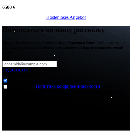
6500 €
Kostenloses Angebot​​​​​​​​​​​​​​
Подписаться на нашу рассылку
Получайте все последние новости, сообщения в блоге и обновления
продуктов от нашей компании, доставляемые прямо в ваш почтовый
ящик.
Подписаться
Подписаться на
*
Сельское хозяйство - Веб-рассылка (0)
Я согласен с
Политика конфиденциальности
и на
получение новостей и обновлений по электронной почте от
FJDynamics на указанный адрес электронной почты.
Спасибо за подписку!
Теперь вы будете получать информацию о последних
новостях.