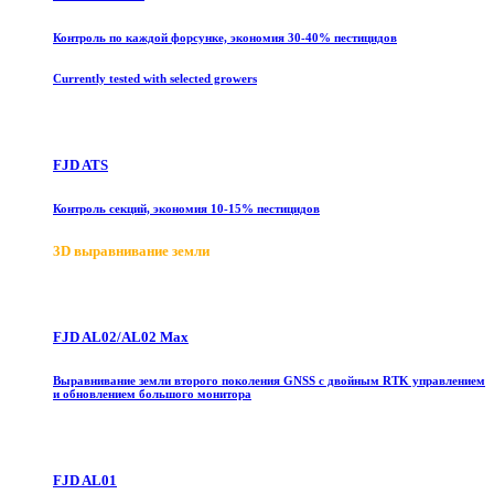
Контроль по каждой форсунке, экономия 30-40% пестицидов
Currently tested with selected growers
FJD ATS
Контроль секций, экономия 10-15% пестицидов
3D выравнивание земли
FJD AL02/AL02 Max
Выравнивание земли второго поколения GNSS с двойным RTK управлением
и обновлением большого монитора
FJD AL01